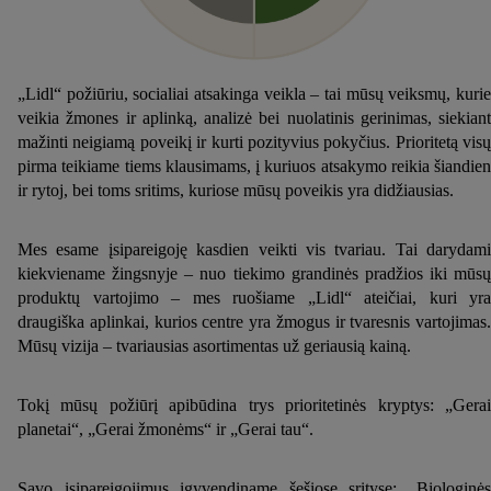
„Lidl“ požiūriu, socialiai atsakinga veikla – tai mūsų veiksmų, kurie
veikia žmones ir aplinką, analizė bei nuolatinis gerinimas, siekiant
mažinti neigiamą poveikį ir kurti pozityvius pokyčius. Prioritetą visų
pirma teikiame tiems klausimams, į kuriuos atsakymo reikia šiandien
ir rytoj, bei toms sritims, kuriose mūsų poveikis yra didžiausias.
Mes esame įsipareigoję kasdien veikti vis tvariau. Tai darydami
kiekviename žingsnyje – nuo tiekimo grandinės pradžios iki mūsų
produktų vartojimo – mes ruošiame „Lidl“ ateičiai, kuri yra
draugiška aplinkai, kurios centre yra žmogus ir tvaresnis vartojimas.
Mūsų vizija – tvariausias asortimentas už geriausią kainą.
Tokį mūsų požiūrį apibūdina trys prioritetinės kryptys: „Gerai
planetai“, „Gerai žmonėms“ ir „Gerai tau“.
Savo įsipareigojimus įgyvendiname šešiose srityse: „Biologinės