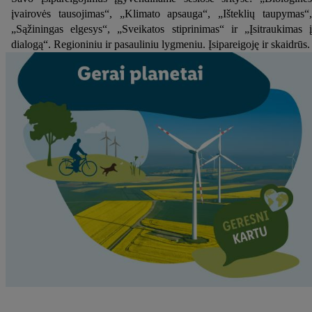
įvairovės tausojimas“, „Klimato apsauga“, „Išteklių taupymas“,
„Sąžiningas elgesys“, „Sveikatos stiprinimas“ ir „Įsitraukimas į
dialogą“. Regioniniu ir pasauliniu lygmeniu. Įsipareigoję ir skaidrūs.