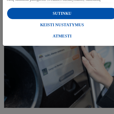
duomenų rinkimui arba personalizuotoms reklamos priemonėms
Lidl paslaugose ir už jų ribų. Jei esate "Lidl Plus" programos
PRANEŠIMAI
SUTINKU
dalyvis, šiais tikslais taip pat tvarkomi duomenys apie Jūsų elgesį
ŽINIASKLAIDAI
apsiperkant parduotuvėje.
KEISTI NUSTATYMUS
Skiltyje "Keisti nustatymus" galite leisti individualius tikslus ir rasti
daugiau informacijos apie duomenų tvarkymą.
ATMESTI
Paspaudę "Atmesti", galite leisti naudoti tik būtinas technologijas.
Pasirinkę "Sutinku", sutinkate, kad duomenys būtų tvarkomi visais
pirmiau minėtais tikslais. Daugiau informacijos, įskaitant
informaciją apie duomenų saugojimo laikotarpį ir Jūsų teisę bet
kada atšaukti sutikimą, galite rasti mūsų
privatumo politikoje
arba
paspaudus
čia
.