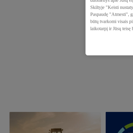
duomenys apie Jūsų elg
Skiltyje "Keisti nustat
Paspaudę "Atmesti", gal
būtų tvarkomi visais p
laikotarpį ir Jūsų teisę