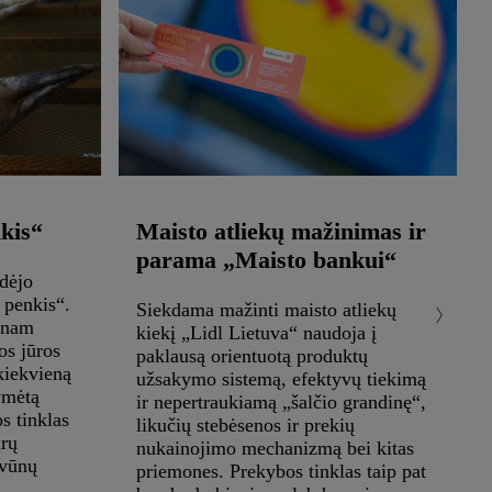
kis“
Maisto atliekų mažinimas ir
parama „Maisto bankui“
dėjo
 penkis“.
Siekdama mažinti maisto atliekų
ienam
kiekį „Lidl Lietuva“ naudoja į
jos jūros
paklausą orientuotą produktų
 kiekvieną
užsakymo sistemą, efektyvų tiekimą
ymėtą
ir nepertraukiamą „šalčio grandinę“,
s tinklas
likučių stebėsenos ir prekių
ūrų
nukainojimo mechanizmą bei kitas
yvūnų
priemones. Prekybos tinklas taip pat