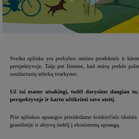
Sveika aplinka yra prekybos maisto produktais ir kitom
perspektyvoje. Taip pat žinome, kad mūsų prekės paliek
susidariusių atliekų tvarkymo.
Už tai esame atsakingi, todėl darysime daugiau to, 
perspektyvoje ir kartu užtikrinti savo ateitį.
Prie aplinkos apsaugos prisidedame konkrečiais tikslai
grandinėje ir aktyvų indėlį į ekosistemų apsaugą.