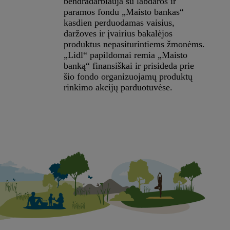
bendradarbiauja su labdaros ir
paramos fondu „Maisto bankas“
kasdien perduodamas vaisius,
daržoves ir įvairius bakalėjos
produktus nepasiturintiems žmonėms.
„Lidl“ papildomai remia „Maisto
banką“ finansiškai ir prisideda prie
šio fondo organizuojamų produktų
rinkimo akcijų parduotuvėse.