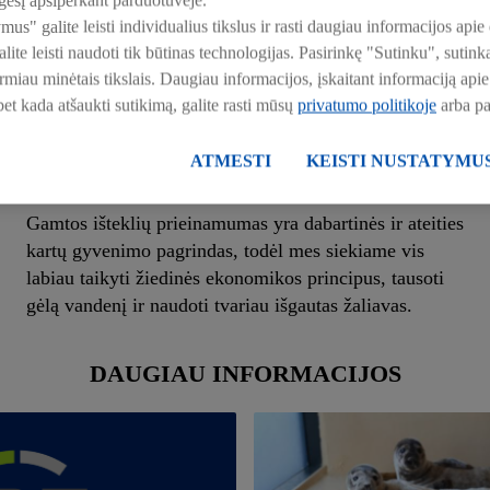
esį apsiperkant parduotuvėje.
ymus" galite leisti individualius tikslus ir rasti daugiau informacijos a
ite leisti naudoti tik būtinas technologijas. Pasirinkę "Sutinku", suti
irmiau minėtais tikslais. Daugiau informacijos, įskaitant informaciją a
 bet kada atšaukti sutikimą, galite rasti mūsų
privatumo politikoje
arba p
Išteklių taupymas
ATMESTI
KEISTI NUSTATYMU
Gamtos išteklių prieinamumas yra dabartinės ir ateities
kartų gyvenimo pagrindas, todėl mes siekiame vis
labiau taikyti žiedinės ekonomikos principus, tausoti
gėlą vandenį ir naudoti tvariau išgautas žaliavas.
DAUGIAU INFORMACIJOS