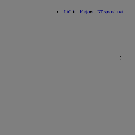
Lidl.lt
Karjera
NT sprendimai