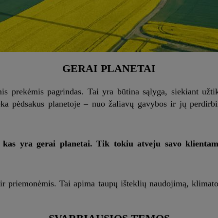
GERAI PLANETAI
is prekėmis pagrindas. Tai yra būtina sąlyga, siekiant užt
a pėdsakus planetoje – nuo ​​žaliavų gavybos ir jų perdirbi
kas yra gerai planetai. Tik tokiu atveju savo klientam
s ir priemonėmis. Tai apima taupų išteklių naudojimą, klima