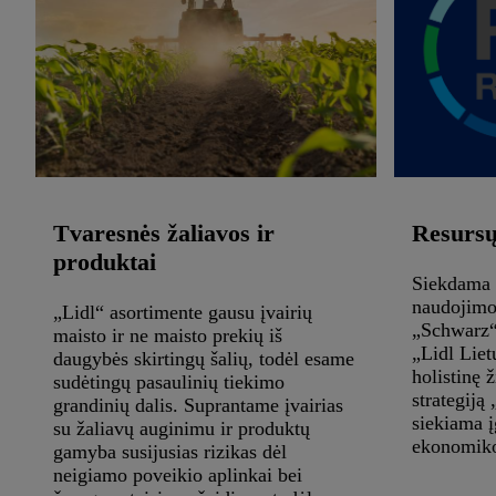
Tvaresnės žaliavos ir
Resursų
produktai
Siekdama t
naudojimo
„Lidl“ asortimente gausu įvairių
„Schwarz“ 
maisto ir ne maisto prekių iš
„Lidl Liet
daugybės skirtingų šalių, todėl esame
holistinę 
sudėtingų pasaulinių tiekimo
strategiją
grandinių dalis. Suprantame įvairias
siekiama į
su žaliavų auginimu ir produktų
ekonomiko
gamyba susijusias rizikas dėl
neigiamo poveikio aplinkai bei