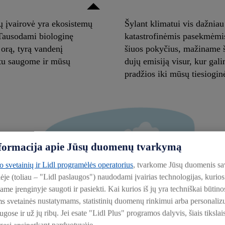
ų įvairovė yra ekosistemų
Šylant klimatui vis dažniau
Tausodami biologinę
katastrofinėmis pasekmėmis
 orą, tyrą vandenį
šiuos pokyčius, mažiname š
rtu saugome ir mūsų
dujų emisiją visur, kur gal
pradžios iki mūsų tiesiogin
informacija apie Jūsų duomenų tvarkymą
to svetainių ir Lidl programėlės operatorius
, tvarkome Jūsų duomenis sa
lėje (toliau – "Lidl paslaugos") naudodami įvairias technologijas, kuri
iame įrenginyje saugoti ir pasiekti. Kai kurios iš jų yra techniškai būti
ms svetainės nustatymams, statistinių duomenų rinkimui arba personali
ose ir už jų ribų. Jei esate "Lidl Plus" programos dalyvis, šiais tikslai