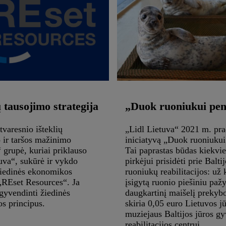
 tausojimo strategija
„Duok ruoniukui pen
varesnio išteklių
„Lidl Lietuva“ 2021 m. pra
 ir taršos mažinimo
iniciatyvą „Duok ruoniukui
grupė, kuriai priklauso
Tai paprastas būdas kiekv
uva“, sukūrė ir vykdo
pirkėjui prisidėti prie Balti
žiedinės ekonomikos
ruoniukų reabilitacijos: už
 „REset Resources“. Ja
įsigytą ruonio piešiniu paž
gyvendinti žiedinės
daugkartinį maišelį prekybo
s principus.
skiria 0,05 euro Lietuvos j
muziejaus Baltijos jūros g
reabilitacijos centrui.