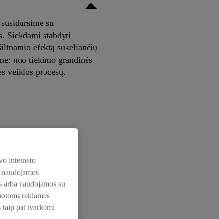
 susidursime su
. Siekdami stabdyti
iltnamio efektą sukeliančių
ime: nuo tiekimo grandinės
ės veiklos procesų.
vo interneto
os naudojamos
nos arba naudojamos su
zuotoms reklamos
s taip pat tvarkomi