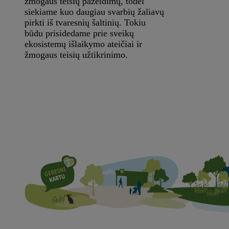
žmogaus teisių pažeidimų, todėl
siekiame kuo daugiau svarbių žaliavų
pirkti iš tvaresnių šaltinių. Tokiu
būdu prisidedame prie sveikų
ekosistemų išlaikymo ateičiai ir
žmogaus teisių užtikrinimo.