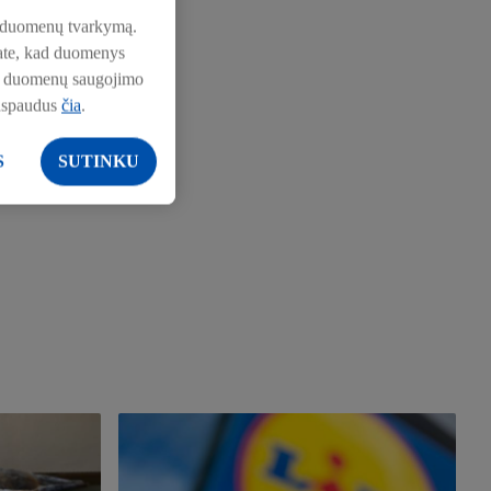
pie duomenų tvarkymą.
nkate, kad duomenys
pie duomenų saugojimo
aspaudus
čia
.
S
SUTINKU