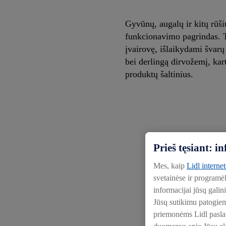
Gyvūnų, augalų ir kitų rūši
funkcionavimo pagrindas. 
įvairovę, išlaikydami švarų
bei derlingą dirvožemį, ka
produktų šaltinius.
Prieš tęsiant: 
Mes, kaip
Lidl interne
svetainėse ir programė
informacijai jūsų galin
Jūsų sutikimu patogie
priemonėms Lidl paslaug