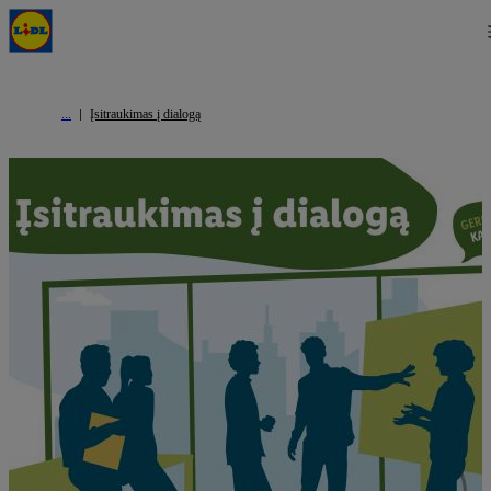
Įsitraukimas į dialogą