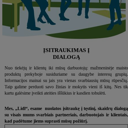
ĮSITRAUKIMAS Į
DIALOGĄ
Nuo tiekėjų ir klientų iki mūsų darbuotojų: mažmeninėje maisto
produktų prekyboje susiduriame su daugybe interesų grupių.
Informacijos mainai su jais yra vienas svarbiausių mūsų rūpesčių.
Taip galime perduoti savo žinias ir mokytis vieni iš kitų. Nes tik
kartu galėsime įveikti ateities iššūkius ir kasdien tobulėti.
Mes, „Lidl“, esame nuolatos įsitraukę į tęstinį, skaidrų dialogą
su visais mums svarbiais partneriais, darbuotojais ir klientais,
kad padėtume jiems suprasti mūsų požiūrį.