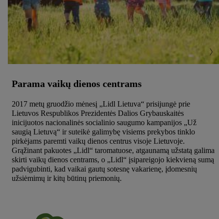
Parama vaikų dienos centrams
2017 metų gruodžio mėnesį „Lidl Lietuva“ prisijungė prie
Lietuvos Respublikos Prezidentės Dalios Grybauskaitės
inicijuotos nacionalinės socialinio saugumo kampanijos „Už
saugią Lietuvą“ ir suteikė galimybę visiems prekybos tinklo
pirkėjams paremti vaikų dienos centrus visoje Lietuvoje.
Grąžinant pakuotes „Lidl“ taromatuose, atgaunamą užstatą galima
skirti vaikų dienos centrams, o „Lidl“ įsipareigojo kiekvieną sumą
padvigubinti, kad vaikai gautų sotesnę vakarienę, įdomesnių
užsiėmimų ir kitų būtinų priemonių.