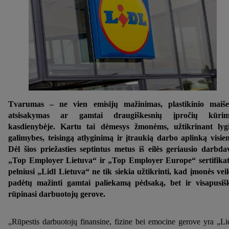
Tvarumas – ne vien emisijų mažinimas, plastikinio maiše
atsisakymas ar gamtai draugiškesnių įpročių kūrim
kasdienybėje. Kartu tai dėmesys žmonėms, užtikrinant lyg
galimybes, teisingą atlyginimą ir įtraukią darbo aplinką visie
Dėl šios priežasties septintus metus iš eilės geriausio darbda
„Top Employer Lietuva“ ir „Top Employer Europe“ sertifika
pelniusi „Lidl Lietuva“ ne tik siekia užtikrinti, kad įmonės vei
padėtų mažinti gamtai paliekamą pėdsaką, bet ir visapusiš
rūpinasi darbuotojų gerove.
„Rūpestis darbuotojų finansine, fizine bei emocine gerove yra „Li