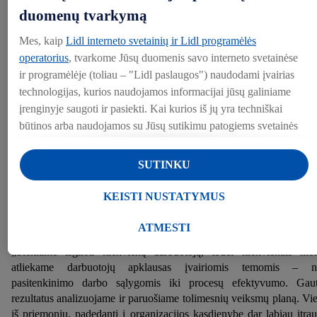
ne tik profesinio augimo bei karjeros galimybes, bet ir įtrau
duomenų tvarkymą
darbuotojus į veiklos efektyvinimo procesus.
Mes, kaip
Lidl interneto svetainių ir Lidl programėlės
operatorius
, tvarkome Jūsų duomenis savo interneto svetainėse
„Siekiame sudaryti palankias sąlygas darbuotojų tobulėjim
ir programėlėje (toliau – "Lidl paslaugos") naudodami įvairias
motyvacijai ir galimybėms kilti karjeros laiptais – rengiami mokym
technologijas, kurios naudojamos informacijai jūsų galiniame
seminarai, įmonėje įdiegti individualūs mokymo planai. Skaičiuoja
įrenginyje saugoti ir pasiekti. Kai kurios iš jų yra techniškai
kad kasmet įmonėje pareigose pakyla vidutiniškai apie 10 proce
būtinos arba naudojamos su Jūsų sutikimu patogiems svetainės
darbuotojų“, – teigia M. Anilionė.
nustatymams, statistinių duomenų rinkimui arba
personalizuotoms reklamos priemonėms Lidl paslaugose ir už
SUTINKU
Jos teigimu, „Lidl Lietuva“ taip pat skatinamas darbuot
jų ribų. Jei esate "Lidl Plus" programos dalyvis, šiais tikslais
lygiavertiškumas, kolektyvo bendruomeniškumas, atviras vadovų
taip pat tvarkomi duomenys apie Jūsų elgesį apsiperkant
KEISTI NUSTATYMUS
darbuotojų bendravimas, idėjų išklausymas bei jų nuomo
parduotuvėje.
įvertinimas.
Skiltyje "Keisti nustatymus" galite leisti individualius tikslus ir
ATMESTI
rasti daugiau informacijos apie duomenų tvarkymą.
„Siekiame išgirsti kiekvieną darbuotoją, todėl kiekvienais met
Paspaudę "Atmesti", galite leisti naudoti tik būtinas
atliekame darbuotojų apklausas įvairiomis temomis – n
technologijas. Pasirinkę "Sutinku", sutinkate, kad duomenys
pasitenkinimo darbo sąlygomis iki procesų efektyvumo. Gau
būtų tvarkomi visais pirmiau minėtais tikslais. Daugiau
rezultatus analizuojame ir paruošiame tolimesnių veiksmų planą. Vi
informacijos, įskaitant informaciją apie duomenų saugojimo
iš priemonių, padedanti į organizacijos kasdienybę dar labiau įtrau