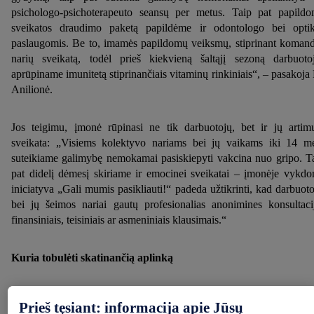
psichologo-psichoterapeuto seansų per metus. Taip pat papild
sveikatos draudimo paketą papildėme ir odontologo bei opti
paslaugomis. Be to, imamės papildomų veiksmų, stiprinant koman
narių sveikatą, todėl prieš kiekvieną šaltąjį sezoną darbuoto
aprūpiname imunitetą stiprinančiais vitaminų rinkiniais“, – pasakoja
Anilionė.
Jos teigimu, įmonė rūpinasi ne tik darbuotojų, bet ir jų artim
sveikata: „Visiems kolektyvo nariams bei jų vaikams iki 14 m
suteikiame galimybę nemokamai pasiskiepyti vakcina nuo gripo. T
pat didelį dėmesį skiriame ir emocinei sveikatai – įmonėje vykd
iniciatyva „Gali mumis pasikliauti!“ padeda užtikrinti, kad darbuoto
bei jų šeimos nariai gautų profesionalias anonimines konsultaci
finansiniais, teisiniais ar asmeniniais klausimais.“
Kuria tobulėti skatinančią aplinką
Palaikanti darbinė atmosfera – viena iš svarbiausių darbuotojų gero
Prieš tęsiant: informacija apie Jūsų
dedamųjų. Kurdama tobulėti skatinančią aplinką, „Lidl Lietuva“ si