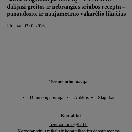
dalijasi greitos ir nebrangios sriubos receptu –
panaudosite ir naujametinio vakarėlio likučius
Lietuva, 02.01.2026
Teisinė informacija
Duomenų apsauga
Atitiktis
Slapukai
Kontaktai
bendraukime@lidl.lt
Korporatyvinių reikalų ir komunikacijos departamentas