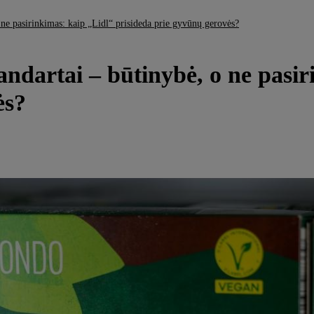
 ne pasirinkimas: kaip „Lidl“ prisideda prie gyvūnų gerovės?
ndartai – būtinybė, o ne pasir
ės?