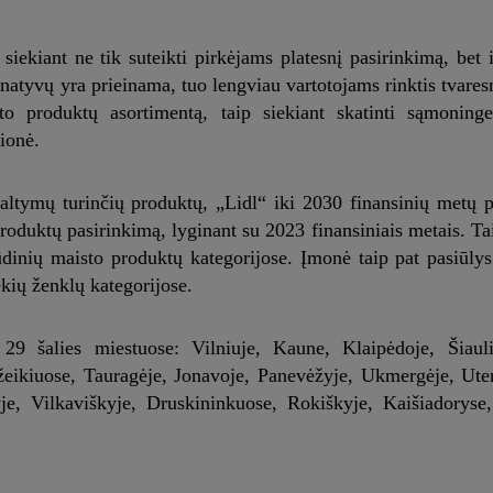
iekiant ne tik suteikti pirkėjams platesnį pasirinkimą, bet ir
atyvų yra prieinama, tuo lengviau vartotojams rinktis tvares
to produktų asortimentą, taip siekiant skatinti sąmoning
ionė.
 baltymų turinčių produktų, „Lidl“ iki 2030 finansinių metų
roduktų pasirinkimą, lyginant su 2023 finansiniais metais. Ta
ūdinių maisto produktų kategorijose. Įmonė taip pat pasiūly
kių ženklų kategorijose.
9 šalies miestuose: Vilniuje, Kaune, Klaipėdoje, Šiauli
žeikiuose, Tauragėje, Jonavoje, Panevėžyje, Ukmergėje, Uten
kyje, Vilkaviškyje, Druskininkuose, Rokiškyje, Kaišiadoryse