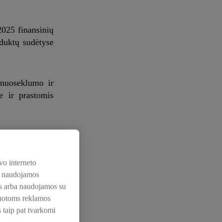
2025 finansinių
duktų sudėtyse
 nuoseklumo ir
e ir prastomis
 kad atsakingas
kaip sudedamoji
sto pramonės ir
vo interneto
os naudojamos
nos arba naudojamos su
zuotoms reklamos
s taip pat tvarkomi