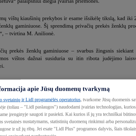
ietuva“ palaipsniui diegia įvairias priemones.
 vištų kiaušinių prekybos ir esame išsikėlę tikslą, kad iki 
 ženklų gaminiuose. Šį sprendimą privačių prekės ženklų pro
“, – tvirtina M. Anilionė.
ačių prekės ženklų gaminiuose – svarbus žingsnis siekiant
os vištos dažnai susiduria su itin ribota judėjimo laisv
ei.
 savo privačių prekės ženklų produktų sieksime užtikrinti,
informacija apie Jūsų duomenų tvarkymą
mui, bet ir tiems gaminiams, kuriuose kiaušiniai naudojami 
i tikriems, kad jų pasirinkimas prisideda prie etiškesnės mai
to svetainių ir Lidl programėlės operatorius
, tvarkome Jūsų duomenis sa
 tvarumo vadovė.
lėje (toliau – "Lidl paslaugos") naudodami įvairias technologijas, kuri
iame įrenginyje saugoti ir pasiekti. Kai kurios iš jų yra techniškai būti
ms svetainės nustatymams, statistinių duomenų rinkimui arba personali
ose ir už jų ribų. Jei esate "Lidl Plus" programos dalyvis, šiais tikslai