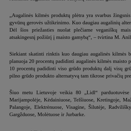
„Augalinės kilmės produktų plėtra yra svarbus žingsnis s
gyvūnų gerovės užtikrinimo. Kuo daugiau augalinių altern
Dėl šios priežasties nuolat plečiame veganiškų mais
atsakingesnį požiūrį į maisto gamybą“, – tvirtina M. Anil
Siekiant skatinti rinktis kuo daugiau augalinės kilmės
planuoja 20 procentų padidinti augalinės kilmės maisto p
10 procentų padidinti viso grūdo produktų dalį visų gr
pilno grūdo produkto alternatyvą tam tikrose privačių pre
Šiuo metu Lietuvoje veikia 80 „Lidl“ parduotuvėse 2
Marijampolėje, Kėdainiuose, Telšiuose, Kretingoje, Ma
Palangoje, Elektrėnuose, Visagine, Šilutėje, Radviliš
Gargžduose, Molėtuose ir Jurbarke.