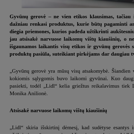
Gyvūnų gerovė – ne vien etikos klausimas, tačiau 
dažniau renkasi produktus, kurie būtų pagaminti ar
diegia priemones, kurios padeda užtikrinti aukštesni
jau atsisakė narvuose laikomų vištų kiaušinių, o n
išgaunamos laikantis visų etikos ir gyvūnų gerovės 
produktų pasiūla, suteikiant pirkėjams dar daugiau t
„Gyvūnų gerovė yra mūsų visų atsakomybė. Šiandien var
kokiomis sąlygomis buvo laikomi gyvūnai. Kuo daugia
pasiekti, todėl „Lidl“ kelia griežtus reikalavimus tie
Monika Anilionė.
Atsisakė narvuose laikomų vištų kiaušinių
„Lidl“ skiria išskirtinį dėmesį, kad sudėtyse esantys 