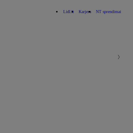
Lidl.lt
Karjera
NT sprendimai