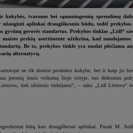
ir kokybės, tvarumo bei sąmoningesnių sprendimų dalis.
 užauginti aplinkai draugiškesniu būdu, todėl prekybos 
us gyvūnų gerovės standartus. Prekybos tinklas „Lidl“ sa
e maisto prekių asortimente užtikrina, kad naudojamos 
standartų. Be to, prekybos tinkle yra nuolat plečiama au
varių alternatyvų.
totojai ne tik domisi produkto kokybe, bet ir kaip jis bu
u įmonių imsis veiksmų šioje srityje, tuo didesnius pok
k Lietuvos, tiek užsienio tiekėjams“, – sako „Lidl Lietuva“
ingredientai būtų kuo draugiškesni aplinkai. Pasak M. Anil