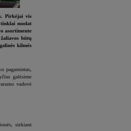
 Pirkėjai vis
tinklai nuolat
vo asortimente
žaliavos būtų
galinės kilmės
vo pagamintas,
yčius galėsime
 tvarumo vadovė
ionės, siekiant