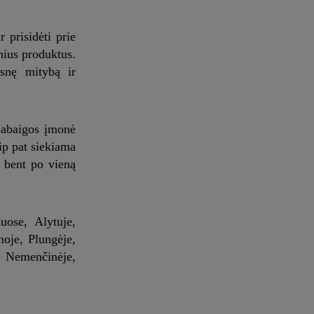
 prisidėti prie
nius produktus.
esnę mitybą ir
 pabaigos įmonė
ip pat siekiama
s bent po vieną
uose, Alytuje,
oje, Plungėje,
, Nemenčinėje,