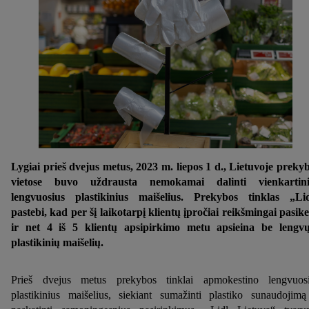
Lygiai prieš dvejus metus, 2023 m. liepos 1 d., Lietuvoje preky
vietose buvo uždrausta nemokamai dalinti vienkartini
lengvuosius plastikinius maišelius. Prekybos tinklas „Li
pastebi, kad per šį laikotarpį klientų įpročiai reikšmingai pasike
ir net 4 iš 5 klientų apsipirkimo metu apsieina be lengv
plastikinių maišelių.
Prieš dvejus metus prekybos tinklai apmokestino lengvuos
plastikinius maišelius, siekiant sumažinti plastiko sunaudojimą