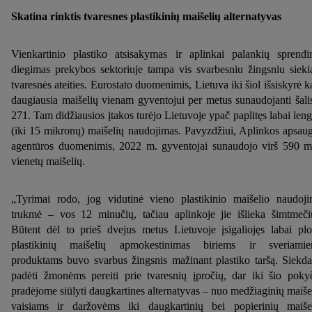
Skatina rinktis tvaresnes plastikinių maišelių alternatyvas
Vienkartinio plastiko atsisakymas ir aplinkai palankių sprend
diegimas prekybos sektoriuje tampa vis svarbesniu žingsniu sieki
tvaresnės ateities. Eurostato duomenimis, Lietuva iki šiol išsiskyrė k
daugiausia maišelių vienam gyventojui per metus sunaudojanti šali
271. Tam didžiausios įtakos turėjo Lietuvoje ypač paplitęs labai len
(iki 15 mikronų) maišelių naudojimas. Pavyzdžiui, Aplinkos apsau
agentūros duomenimis, 2022 m. gyventojai sunaudojo virš 590 m
vienetų maišelių.
„Tyrimai rodo, jog vidutinė vieno plastikinio maišelio naudoj
trukmė – vos 12 minučių, tačiau aplinkoje jie išlieka šimtmeči
Būtent dėl to prieš dvejus metus Lietuvoje įsigaliojęs labai pl
plastikinių maišelių apmokestinimas biriems ir sveriami
produktams buvo svarbus žingsnis mažinant plastiko taršą. Siekd
padėti žmonėms pereiti prie tvaresnių įpročių, dar iki šio poky
pradėjome siūlyti daugkartines alternatyvas – nuo medžiaginių maiše
vaisiams ir daržovėms iki daugkartinių bei popierinių maiše