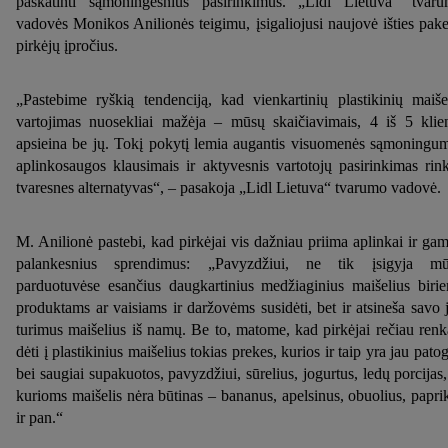
paskatinti sąmoningesnius pasirinkimus. „Lidl Lietuva“ tvar
vadovės Monikos Anilionės teigimu, įsigaliojusi naujovė išties pake
pirkėjų įpročius.
„Pastebime ryškią tendenciją, kad vienkartinių plastikinių maiše
vartojimas nuosekliai mažėja – mūsų skaičiavimais, 4 iš 5 klie
apsieina be jų. Tokį pokytį lemia augantis visuomenės sąmoningu
aplinkosaugos klausimais ir aktyvesnis vartotojų pasirinkimas rink
tvaresnes alternatyvas“, – pasakoja „Lidl Lietuva“ tvarumo vadovė.
M. Anilionė pastebi, kad pirkėjai vis dažniau priima aplinkai ir gam
palankesnius sprendimus: „Pavyzdžiui, ne tik įsigyja m
parduotuvėse esančius daugkartinius medžiaginius maišelius biri
produktams ar vaisiams ir daržovėms susidėti, bet ir atsineša savo 
turimus maišelius iš namų. Be to, matome, kad pirkėjai rečiau renk
dėti į plastikinius maišelius tokias prekes, kurios ir taip yra jau patog
bei saugiai supakuotos, pavyzdžiui, sūrelius, jogurtus, ledų porcijas,
kurioms maišelis nėra būtinas – bananus, apelsinus, obuolius, papri
ir pan.“