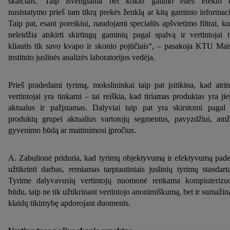
skaičiais. Taip išvengiama bet kokio galimo eilės efekto 
nusistatymo prieš tam tikrą prekės ženklą ar kitą gaminio informaci
Taip pat, esant poreikiui, naudojami specialūs apšvietimo filtrai, ku
neleidžia atskirti skirtingų gaminių pagal spalvą ir vertintojai t
kliautis tik savo kvapo ir skonio pojūčiais“, – pasakoja KTU Mai
instituto juslinės analizės laboratorijos vedėja.
Prieš pradedami tyrimą, mokslininkai taip pat įsitikina, kad atrin
vertintojai yra tinkami – tai reiškia, kad tiriamas produktas yra ji
aktualus ir pažįstamas. Dalyviai taip pat yra skirstomi pagal 
produktų grupei aktualius vartotojų segmentus, pavyzdžiui, amž
gyvenimo būdą ar maitinimosi įpročius.
A. Zabulionė priduria, kad tyrimų objektyvumą ir efektyvumą pad
užtikrinti darbas, remiamas tarptautiniais juslinių tyrimų standarta
Tyrime dalyvavusių vertintojų nuomonė renkama kompiuterizu
būdu, taip ne tik užtikrinant vertintojo anonimiškumą, bet ir sumažin
klaidų tikimybę apdorojant duomenis.