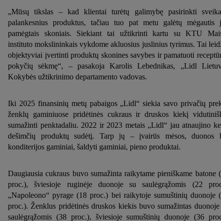
„Mūsų tikslas – kad klientai turėtų galimybę pasirinkti sveika
palankesnius produktus, tačiau tuo pat metu galėtų mėgautis 
pamėgtais skoniais. Siekiant tai užtikrinti kartu su KTU Mai
instituto mokslininkais vykdome akluosius juslinius tyrimus. Tai leid
objektyviai įvertinti produktų skonines savybes ir pamatuoti receptū
pokyčių sėkmę“, – pasakoja Karolis Lebednikas, „Lidl Lietu
Kokybės užtikrinimo departamento vadovas.
Iki 2025 finansinių metų pabaigos „Lidl“ siekia savo privačių pre
ženklų gaminiuose pridėtinės cukraus ir druskos kiekį vidutiniš
sumažinti penktadaliu. 2022 ir 2023 metais „Lidl“ jau atnaujino ke
dešimčių produktų sudėtį. Tarp jų – įvairūs mėsos, duonos 
konditerijos gaminiai, šaldyti gaminiai, pieno produktai.
Daugiausia cukraus buvo sumažinta raikytame pieniškame batone 
proc.), šviesioje ruginėje duonoje su saulėgrąžomis (22 proc
„Napoleono“ pyrage (18 proc.) bei raikytoje sumuštinių duonoje 
proc.). Ženklus pridėtinės druskos kiekis buvo sumažintas duonoje
saulėgrąžomis (38 proc.), šviesioje sumuštinių duonoje (36 proc