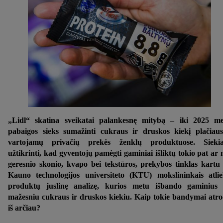
„Lidl“ skatina sveikatai palankesnę mitybą – iki 2025 m
pabaigos sieks sumažinti cukraus ir druskos kiekį plačiaus
vartojamų privačių prekės ženklų produktuose. Siekia
užtikrinti, kad gyventojų pamėgti gaminiai išliktų tokio pat ar 
geresnio skonio, kvapo bei tekstūros, prekybos tinklas kartu
Kauno technologijos universiteto (KTU) mokslininkais atli
produktų juslinę analizę, kurios metu išbando gaminius
mažesniu cukraus ir druskos kiekiu. Kaip tokie bandymai atr
iš arčiau?