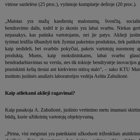
virtose sardelėse (25 proc.), vytintoje kumpinėje dešroje (20 proc.).
„Maistas yra mažų kasdienių malonumų, švenčių, sociali
bendravimo dalis, todėl ir jo skonis yra labai svarbu. Niekas ger
nepasakys, kas patinka vartotojams, nei jie patys. Aklieji juslin
tyrimai leidžia išbandyti tiek žymiai pakeistus produktus, tiek patikrin
kaip nedideli, bet svarbūs pokyčiai, pakeis vartotojų nuomonę a
produktą. Mums, kaip mokslininkams, labai svarbu glaud
bendradarbiavimas su verslu, nes tik tokioje bendrystėje inovacijos g
prasiskinti kelią tiesiai ant kiekvieno mūsų stalo“, – sako KTU Mai
instituto juslinės analizės laboratorijos vedėja Aelita Zabulionė.
Kaip atliekami aklieji ragavimai?
Kaip pasakoja A. Zabulionė, juslinio vertinimo metu imamasi skirti
būdų, kurie užtikrintų vartotojų objektyvumą.
„Pirma, visi mėginiai yra pateikiami užkoduoti triženkliais atsitiktini