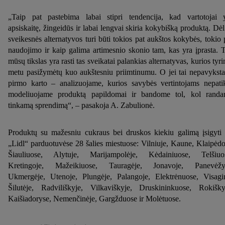
būtų tvarkomi visais pirmiau minėtais tikslais. Daugiau
„Taip pat pastebima labai stipri tendencija, kad vartotojai 
informacijos, įskaitant informaciją apie duomenų saugojimo
apsiskaitę, žingeidūs ir labai lengvai skiria kokybišką produktą. Dėl
laikotarpį ir Jūsų teisę bet kada atšaukti sutikimą, galite rasti
sveikesnės alternatyvos turi būti tokios pat aukštos kokybės, tokio 
mūsų
privatumo politikoje
arba paspaudus
čia
.
naudojimo ir kaip galima artimesnio skonio tam, kas yra įprasta. 
mūsų tikslas yra rasti tas sveikatai palankias alternatyvas, kurios tyr
metu pasižymėtų kuo aukštesniu priimtinumu. O jei tai nepavyksta
pirmo karto – analizuojame, kurios savybės vertintojams nepati
modeliuojame produktą papildomai ir bandome tol, kol rand
tinkamą sprendimą“, – pasakoja A. Zabulionė.
Produktų su mažesniu cukraus bei druskos kiekiu galimą įsigyti
„Lidl“ parduotuvėse 28 šalies miestuose: Vilniuje, Kaune, Klaipėdo
Šiauliuose, Alytuje, Marijampolėje, Kėdainiuose, Telšiuo
Kretingoje, Mažeikiuose, Tauragėje, Jonavoje, Panevėžy
Ukmergėje, Utenoje, Plungėje, Palangoje, Elektrėnuose, Visagi
Šilutėje, Radviliškyje, Vilkaviškyje, Druskininkuose, Rokišky
Kaišiadoryse, Nemenčinėje, Gargžduose ir Molėtuose.