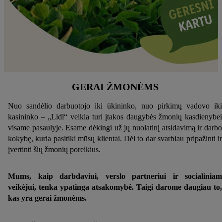
GERAI ŽMONĖMS
Nuo sandėlio darbuotojo iki ūkininko, nuo pirkimų vadovo iki
kasininko – „Lidl“ veikla turi įtakos daugybės žmonių kasdienybei
visame pasaulyje. Esame dėkingi už jų nuolatinį atsidavimą ir darbo
kokybę, kuria pasitiki mūsų klientai. Dėl to dar svarbiau pripažinti ir
įvertinti šių žmonių poreikius.
Mums, kaip darbdaviui, verslo partneriui ir socialiniam
veikėjui, tenka ypatinga atsakomybė. Taigi darome daugiau to,
kas yra gerai žmonėms.