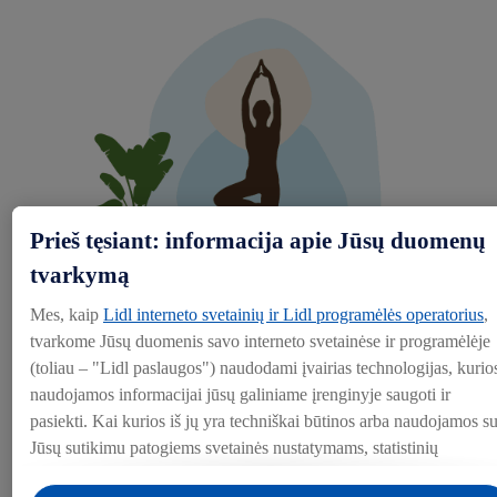
Prieš tęsiant: informacija apie Jūsų duomenų
tvarkymą
Mes, kaip
Lidl interneto svetainių ir Lidl programėlės operatorius
,
tvarkome Jūsų duomenis savo interneto svetainėse ir programėlėje
(toliau – "Lidl paslaugos") naudodami įvairias technologijas, kurio
naudojamos informacijai jūsų galiniame įrenginyje saugoti ir
Sveikatos stiprinimas
pasiekti. Kai kurios iš jų yra techniškai būtinos arba naudojamos s
Jūsų sutikimu patogiems svetainės nustatymams, statistinių
duomenų rinkimui arba personalizuotoms reklamos priemonėms