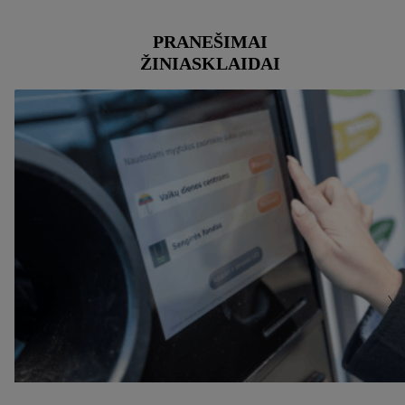
mūsų
privatumo politikoje
arba paspaudus
čia
.
PRANEŠIMAI
ŽINIASKLAIDAI