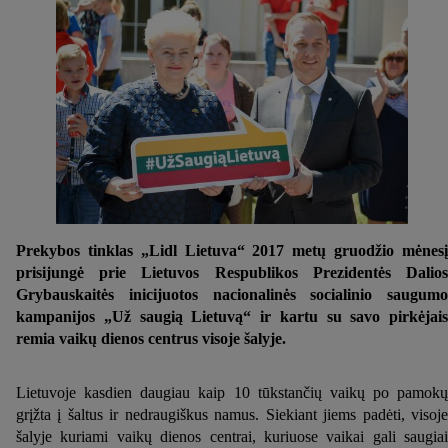
Prekybos tinklas „Lidl Lietuva“ 2017 metų gruodžio mėnesį
prisijungė prie Lietuvos Respublikos Prezidentės Dalios
Grybauskaitės inicijuotos nacionalinės socialinio saugumo
kampanijos „Už saugią Lietuvą“ ir kartu su savo pirkėjais
remia vaikų dienos centrus visoje šalyje.
Lietuvoje kasdien daugiau kaip 10 tūkstančių vaikų po pamokų
grįžta į šaltus ir nedraugiškus namus. Siekiant jiems padėti, visoje
šalyje kuriami vaikų dienos centrai, kuriuose vaikai gali saugiai