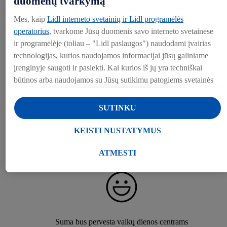
duomenų tvarkymą
AUKOTI PAPRASTA
Mes, kaip
Lidl interneto svetainių ir Lidl programėlės
operatorius
, tvarkome Jūsų duomenis savo interneto svetainėse
ir programėlėje (toliau – "Lidl paslaugos") naudodami įvairias
technologijas, kurios naudojamos informacijai jūsų galiniame
įrenginyje saugoti ir pasiekti. Kai kurios iš jų yra techniškai
Grąžinkite tarą „Lidl“ taromate ir spauskite „aukoti“
būtinos arba naudojamos su Jūsų sutikimu patogiems svetainės
nustatymams, statistinių duomenų rinkimui arba
personalizuotoms reklamos priemonėms Lidl paslaugose ir už
SUTINKU
jų ribų. Jei esate "Lidl Plus" programos dalyvis, šiais tikslais
taip pat tvarkomi duomenys apie Jūsų elgesį apsiperkant
KEISTI NUSTATYMUS
parduotuvėje.
„Lidl“ jūsų paaukotą sumą padvigubins
Skiltyje "Keisti nustatymus" galite leisti individualius tikslus ir
ATMESTI
rasti daugiau informacijos apie duomenų tvarkymą.
Paspaudę "Atmesti", galite leisti naudoti tik būtinas
technologijas. Pasirinkę "Sutinku", sutinkate, kad duomenys
būtų tvarkomi visais pirmiau minėtais tikslais. Daugiau
informacijos, įskaitant informaciją apie duomenų saugojimo
Suma bus pervesta vaikų dienos centrams
laikotarpį ir Jūsų teisę bet kada atšaukti sutikimą, galite rasti