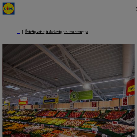
Šviežių vaisių ir daržovių pirkimo strategija