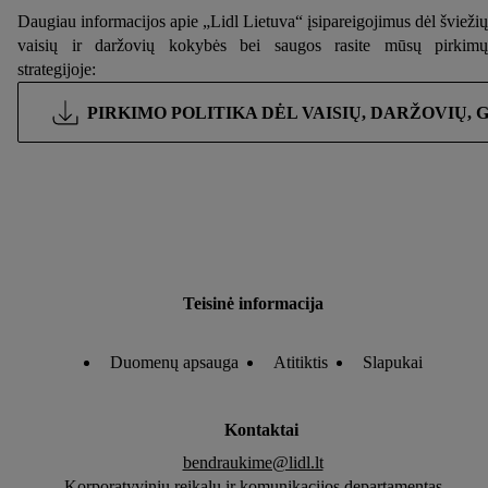
mūsų
privatumo politikoje
arba paspaudus
čia
.
Daugiau informacijos apie „Lidl Lietuva“ įsipareigojimus dėl šviežių
vaisių ir daržovių kokybės bei saugos rasite mūsų pirkimų
strategijoje:
PIRKIMO POLITIKA DĖL VAISIŲ, DARŽOVIŲ, 
Teisinė informacija
Duomenų apsauga
Atitiktis
Slapukai
Kontaktai
bendraukime@lidl.lt
Korporatyvinių reikalų ir komunikacijos departamentas