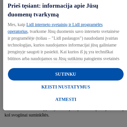
Prieš tęsiant: informacija apie Jūsų
duomenų tvarkymą
1 v. š ryžių acto
Mes, kaip
Lidl interneto svetainių ir Lidl programėlės
Žiupsnelio kardamono ir pipirų
operatorius
, tvarkome Jūsų duomenis savo interneto svetainėse
ir programėlėje (toliau – "Lidl paslaugos") naudodami įvairias
1 stiklinės vandens
technologijas, kurios naudojamos informacijai jūsų galiniame
įrenginyje saugoti ir pasiekti. Kai kurios iš jų yra techniškai
būtinos arba naudojamos su Jūsų sutikimu patogiems svetainės
2 v. š. terijakio padažo
nustatymams, statistinių duomenų rinkimui arba
personalizuotoms reklamos priemonėms Lidl paslaugose ir už
SUTINKU
Ant kalakuto supilkite aliejų, užberkite druskos ir gerai įtrinkite. Dėk
jų ribų. Jei esate "Lidl Plus" programos dalyvis, šiais tikslais
į kepimo skardą ir kepkite apie valandą iki 150 laipsnių įkaitint
taip pat tvarkomi duomenys apie Jūsų elgesį apsiperkant
KEISTI NUSTATYMUS
orkaitėje, kol gražiai apskrus.
parduotuvėje.
Skiltyje "Keisti nustatymus" galite leisti individualius tikslus ir
ATMESTI
Nulupkite glazūrai skirtus persimonus. Tada juos, taip pat svogūnus
rasti daugiau informacijos apie duomenų tvarkymą.
česnakus smulkiai supjaustykite ir pakepinkite keptuvėje su alieju
Paspaudę "Atmesti", galite leisti naudoti tik būtinas
kol svogūnai suminkštės.
technologijas. Pasirinkę "Sutinku", sutinkate, kad duomenys
būtų tvarkomi visais pirmiau minėtais tikslais. Daugiau