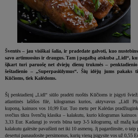
Šventės – jau visiškai šalia, ir pradedate galvoti, kuo nustebins
savo artimuosius ir draugus. Tam į pagalbą atskuba „Lidl“, ku
šįkart turi paruošę net dviejų dienų trukmės – penktadienio
šeštadienio – „Superpasiūlymus“. Šių idėjų jums pakaks t
Kūčioms, tiek Kalėdoms.
Šį penktadienį „Lidl“ siūlo pradėti ruoštis Kūčioms ir įsigyti šviež
atlantinės lašišos filė, kilogramas kurios, aktyvavus „Lidl Pl
kuponą, kainuos vos 10,99 Eur. Tuo metu per Kalėdas pradžiugink
svečius tikra švenčių klasika – kalakutu, kurio kilogramas kainuos 
3,33 Eur. Kadangi jo svoris būna tarp 3-5 kilogramų, už mažą ka
kalakutu galėsite pavaišinti net iki 10 asmenų. Jį pagardinsite, o taip 
desertui panaudosite persimonus, kurių vieną įsigysite vos už 0,55 E