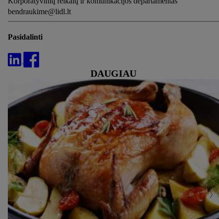
Korporatyvinių reikalų ir komunikacijos departamentas
bendraukime@lidl.lt
Pasidalinti
DAUGIAU