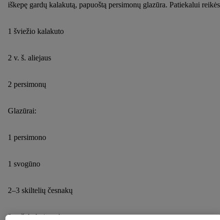
iškepę gardų kalakutą, papuoštą persimonų glazūra. Patiekalui reikės
1 šviežio kalakuto
2 v. š. aliejaus
2 persimonų
Glazūrai:
1 persimono
1 svogūno
2–3 skiltelių česnakų
2 v. š. baltojo cukraus