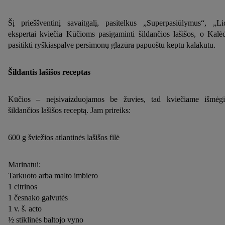
Šį prieššventinį savaitgalį, pasitelkus „Superpasiūlymus“, „Li
ekspertai kviečia Kūčioms pasigaminti šildančios lašišos, o Kalė
pasitikti ryškiaspalve persimonų glazūra papuoštu keptu kalakutu.
Šildantis lašišos receptas
Kūčios – neįsivaizduojamos be žuvies, tad kviečiame išmėgi
šildančios lašišos receptą. Jam prireiks:
600 g šviežios atlantinės lašišos filė
Marinatui:
Tarkuoto arba malto imbiero
1 citrinos
1 česnako galvutės
1 v. š. acto
½ stiklinės baltojo vyno