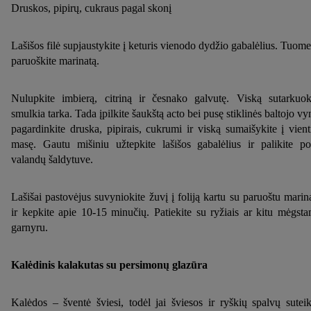
Druskos, pipirų, cukraus pagal skonį
Lašišos filė supjaustykite į keturis vienodo dydžio gabalėlius. Tuome
paruoškite marinatą.
Nulupkite imbierą, citriną ir česnako galvutę. Viską sutarkuok
smulkia tarka. Tada įpilkite šaukštą acto bei pusę stiklinės baltojo vy
pagardinkite druska, pipirais, cukrumi ir viską sumaišykite į vient
masę. Gautu mišiniu užtepkite lašišos gabalėlius ir palikite po
valandų šaldytuve.
Lašišai pastovėjus suvyniokite žuvį į foliją kartu su paruoštu marin
ir kepkite apie 10-15 minučių. Patiekite su ryžiais ar kitu mėgst
garnyru.
Kalėdinis kalakutas su persimonų glazūra
Kalėdos – šventė šviesi, todėl jai šviesos ir ryškių spalvų suteik