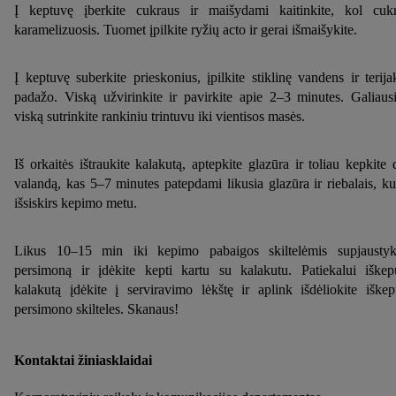
Į keptuvę įberkite cukraus ir maišydami kaitinkite, kol cuk
informacijos, įskaitant informaciją apie duomenų saugojimo
karamelizuosis. Tuomet įpilkite ryžių acto ir gerai išmaišykite.
laikotarpį ir Jūsų teisę bet kada atšaukti sutikimą, galite rasti
mūsų
privatumo politikoje
arba paspaudus
čia
.
Į keptuvę suberkite prieskonius, įpilkite stiklinę vandens ir terija
padažo. Viską užvirinkite ir pavirkite apie 2–3 minutes. Galiausi
viską sutrinkite rankiniu trintuvu iki vientisos masės.
Iš orkaitės ištraukite kalakutą, aptepkite glazūra ir toliau kepkite 
valandą, kas 5–7 minutes patepdami likusia glazūra ir riebalais, ku
išsiskirs kepimo metu.
Likus 10–15 min iki kepimo pabaigos skiltelėmis supjaustyk
persimoną ir įdėkite kepti kartu su kalakutu. Patiekalui iškep
kalakutą įdėkite į serviravimo lėkštę ir aplink išdėliokite iškep
persimono skilteles. Skanaus!
Kontaktai žiniasklaidai