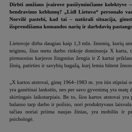
Dirbti amžiaus įvairove pasižyminčiame kolektyve – į
bendravimo keblumų? „Lidl Lietuva“ personalo vado
Norvilė pastebi, kad tai – natūrali situacija, gims
išsprendžiama komandos narių ir darbdavių pastang
Lietuvoje dirba daugiau kaip 1,3 mln. žmonių, kurių amž
teigimu, šiuo metu darbo rinkoje dominuoja X karta, ta
pirmuosius karjeros žingsnius žengia ir Z kartai priklau
žinių, patirties ir savybių bagažą, kurį lemia būtent žmo
„X kartos atstovai, gimę 1964–1983 m. yra itin stipriai ori
yra ganėtinai lankstūs, nes per savo gyvenimą yra matę d
skirtingais laikotarpiais. Be to, šios kartos atstovai y
balanso tarp darbo ir poilsio, nori produktyvaus laisval
tačiau noriai priima naujas žinias, yra mobilūs ir pr
psichologė.