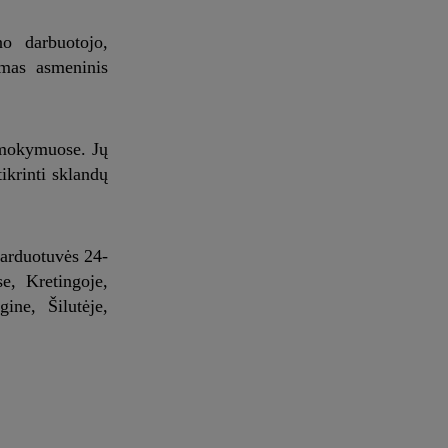
o darbuotojo,
omas asmeninis
ų mokymuose. Jų
ikrinti sklandų
parduotuvės 24-
e, Kretingoje,
ine, Šilutėje,