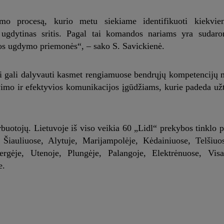
mo procesą, kurio metu siekiame identifikuoti kiekvien
k ugdytinas sritis. Pagal tai komandos nariams yra sudar
mos ugdymo priemonės“, – sako S. Savickienė.
vai gali dalyvauti kasmet rengiamuose bendrųjų kompetencij
mo ir efektyvios komunikacijos įgūdžiams, kurie padeda užt
rbuotojų. Lietuvoje iš viso veikia 60 „Lidl“ prekybos tinklo 
Šiauliuose, Alytuje, Marijampolėje, Kėdainiuose, Telšiuos
gėje, Utenoje, Plungėje, Palangoje, Elektrėnuose, Visag
e.