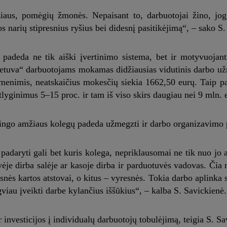
iaus, pomėgių žmonės. Nepaisant to, darbuotojai žino, jog
os narių stipresnius ryšius bei didesnį pasitikėjimą“, – sako S
 padeda ne tik aiški įvertinimo sistema, bet ir motyvuojant
Lietuva“ darbuotojams mokamas didžiausias vidutinis darbo už
uomenimis, neatskaičius mokesčių siekia 1662,50 eurų. Taip 
lyginimus 5–15 proc. ir tam iš viso skirs daugiau nei 9 mln. 
irtingo amžiaus kolegų padeda užmegzti ir darbo organizavimo
i padaryti gali bet kuris kolega, nepriklausomai ne tik nuo jo 
ėje dirba salėje ar kasoje dirba ir parduotuvės vadovas. Čia n
snės kartos atstovai, o kitus – vyresnės. Tokia darbo aplinka 
viau įveikti darbe kylančius iššūkius“, – kalba S. Savickienė.
 investicijos į individualų darbuotojų tobulėjimą, teigia S. Sa