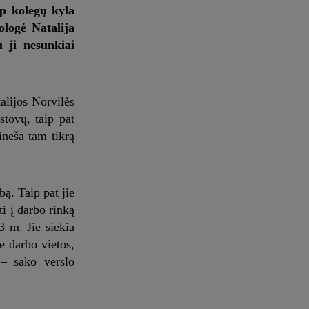
rp kolegų kyla
logė Natalija
u ji nesunkiai
alijos Norvilės
stovų, taip pat
ineša tam tikrą
bą. Taip pat jie
i į darbo rinką
3 m. Jie siekia
e darbo vietos,
 – sako verslo