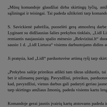
„Mūsų komandoje glaudžiai dirba skirtingų lyčių, amž
sąžiningai ir teisingai. Tai padeda užtikrinti tarp komand
S. Savickienė pabrėžia, puoselėti gerą atmosferą darbe
Lyginant su didžiausias šalies prekybos tinklais, „Lidl 
remiantis naujausiais spalio mėnesio „Rekvizitai.lt“ d
sausio 1 d. „Lidl Lietuva“ visiems darbuotojams didins at
Ji pratęsia, kad „Lidl“ parduotuvėse artimą ryšį tarp sk
„Prekybos salėje prireikus atlikti tam tikras užduotis, ta
bet ir užimamų pareigų. Pavyzdžiui, prireikus, parduotuv
kad, pavyzdžiui, vienus darbus gali padaryti geriau jaune
tarp skirtingo amžiaus žmonių, padeda visiems kartu leng
Komandoje gerai jaustis įvairių kartų atstovams padeda ir