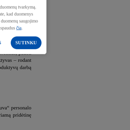
pie duomenų tvarkymą.
nkate, kad duomenys
pie duomenų saugojimo
ąlyčio taškus.
aspaudus
čia
.
S
SUTINKU
kleisti. Didelė
reikius, padėti
ktyvas – rodant
roduktyvų darbą
tuva“ personalo
riamą pridėtinę