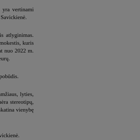
 yra vertinami
. Savickienė.
is atlyginimas.
mokestis, kuris
pat nuo 2022 m.
eurų.
 pobūdis.
amžiaus, lyties,
ėra stereotipų,
skatina vienybę
vickienė.