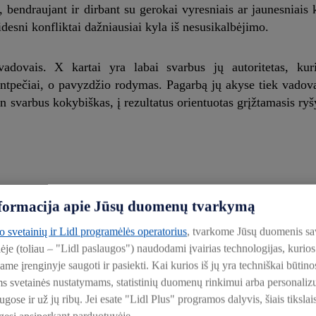
bendraujant ir dirbant su gerokai vyresniais ar jaunesniais 
idesni konfliktai dažniausiai kyla iš nesusikalbėjimo.
vadovais. X kartai yra labai svarbus jų autoritetas, kur
ntpečiai, o pavyzdžio rodymas. Pagarbą jų akyse tiek vadova
n svarbus kokybiškas, į rezultatus orientuotas grįžtamasis ryš
 komandoje, verslo psichologė akcentuoja, kad nors darboviet
informacija apie Jūsų duomenų tvarkymą
e iškart užsiprogramuoja automatinis konfliktas. Pasak jos, to 
to svetainių ir Lidl programėlės operatorius
, tvarkome Jūsų duomenis sa
lėje (toliau – "Lidl paslaugos") naudodami įvairias technologijas, kuri
iame įrenginyje saugoti ir pasiekti. Kai kurios iš jų yra techniškai būti
supo kitokia politinė, kultūrinė situacija ar auklėjimas, todė
ms svetainės nustatymams, statistinių duomenų rinkimui arba personali
uomonei, bandydami išgirsti ir suprasti, kodėl komandos narys 
ose ir už jų ribų. Jei esate "Lidl Plus" programos dalyvis, šiais tikslai
matymas gali padėti pažvelgti iš šono į save, atitinkamai įv