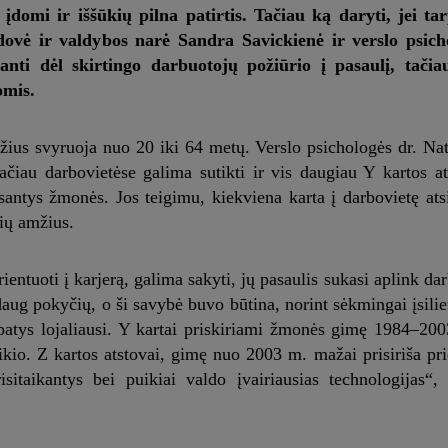
domi ir iššūkių pilna patirtis. Tačiau ką daryti, jei ta
vė ir valdybos narė Sandra Savickienė ir verslo psicho
tanti dėl skirtingo darbuotojų požiūrio į pasaulį, tačia
omis.
ius svyruoja nuo 20 iki 64 metų. Verslo psichologės dr. Nat
čiau darbovietėse galima sutikti ir vis daugiau Y kartos at
santys žmonės. Jos teigimu, kiekviena karta į darbovietę ats
nių amžius.
entuoti į karjerą, galima sakyti, jų pasaulis sukasi aplink dar
aug pokyčių, o ši savybė buvo būtina, norint sėkmingai įsiliet
ra patys lojaliausi. Y kartai priskiriami žmonės gimę 1984–200
aikio. Z kartos atstovai, gimę nuo 2003 m. mažai prisiriša pri
isitaikantys bei puikiai valdo įvairiausias technologijas“,