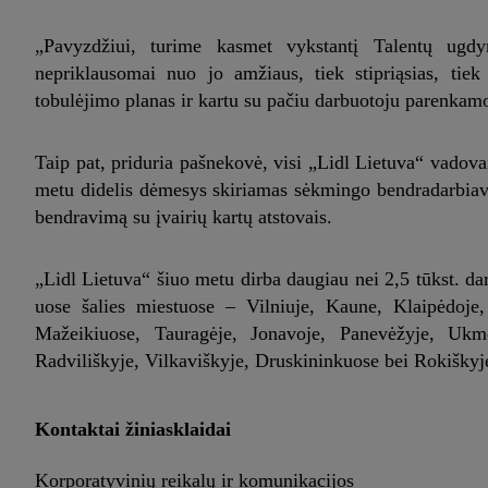
„Pavyzdžiui, turime kasmet vykstantį Talentų ugdy
nepriklausomai nuo jo amžiaus, tiek stipriąsias, tie
tobulėjimo planas ir kartu su pačiu darbuotoju parenka
Taip pat, priduria pašnekovė, visi „Lidl Lietuva“ vado
metu didelis dėmesys skiriamas sėkmingo bendradarbiavi
bendravimą su įvairių kartų atstovais.
„Lidl Lietuva“ šiuo metu dirba daugiau nei 2,5 tūkst. da
uose šalies miestuose – Vilniuje, Kaune, Klaipėdoje, 
Mažeikiuose, Tauragėje, Jonavoje, Panevėžyje, Ukmer
Radviliškyje, Vilkaviškyje, Druskininkuose bei Rokiškyj
Kontaktai žiniasklaidai
Korporatyvinių reikalų ir komunikacijos