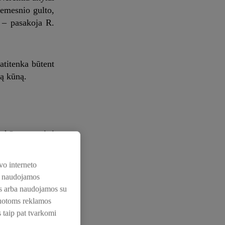
 žemesnio gulto,
, – pasakoja R.
atitenka būtent
są kūną.
, kūrenant pirtį
vo interneto
išeitų šiluma“.
os naudojamos
ę į pirtį ir vėl
nos arba naudojamos su
rties žinovas.
zuotoms reklamos
s taip pat tvarkomi