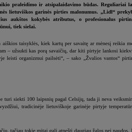
laikio praleidimo ir atsipalaidavimo būdas. Reguliariai la
inės lietuviškos garinės pirties malonumus. „Lidl“ prekyb
nčius aukštos kokybės atributus, o profesionalus pirtin
nui, tiek sielai.
 aiškios taisyklės, kiek kartų per savaitę ar mėnesį reikia mė
m – užsukti kas porą savaičių, dar kiti pirtyje lankosi kiekvi
yje leisti organizmui pailsėti“, – sako „Žvalios vantos“ pirti
 turi siekti 100 laipsnių pagal Celsijų, tada ji neva veiksmin
yzdžiui, tradicinėje lietuviškoje garinėje pirtyje temperatū
čių, tačiau tokie mitai gali atnešti daugiau žalos nei naudos. 