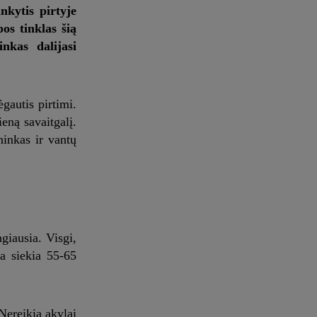
nkytis pirtyje
os tinklas šią
inkas dalijasi
gautis pirtimi.
eną savaitgalį.
ninkas ir vantų
giausia. Visgi,
ra siekia 55-65
Nereikia akylai