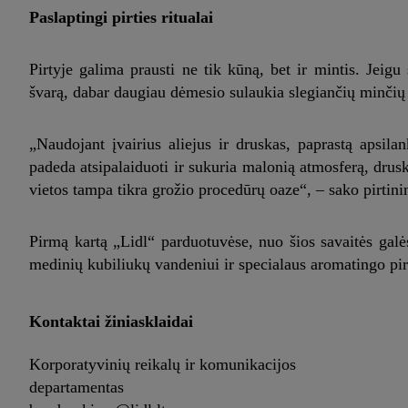
Paslaptingi pirties ritualai
Pirtyje galima prausti ne tik kūną, bet ir mintis. Jeigu
švarą, dabar daugiau dėmesio sulaukia slegiančių minčių 
„Naudojant įvairius aliejus ir druskas, paprastą apsila
padeda atsipalaiduoti ir sukuria malonią atmosferą, drusk
vietos tampa tikra grožio procedūrų oaze“, – sako pirtini
Pirmą kartą „Lidl“ parduotuvėse, nuo šios savaitės galės
medinių kubiliukų vandeniui ir specialaus aromatingo pirtie
Kontaktai žiniasklaidai
Korporatyvinių reikalų ir komunikacijos
departamentas