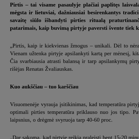
Pirtis – tai visame pasaulyje plačiai paplitęs laisva
mėgsta ir lietuviai, dažniausiai besirenkantys tradic
savaitę siūlo išbandyti pirties ritualą praturtina
patarimais, kaip buvimą pirtyje paversti švente tiek kū
„Pirtis, kaip ir kiekvienas žmogus – unikali. Dėl to nėra
Vienam užtenka pirtyje apsilankyti kartą per mėnesį, kita
Čia svarbiausia atrasti balansą ir tarp apsilankymų pirt
rišėjas Renatas Žvaliauskas.
Kuo aukščiau – tuo karščiau
Visuomenėje vyrauja įsitikinimas, kad temperatūra pirtyje
optimali pirties temperatūra priklauso nuo jos tipo. Pav
laipsnius, o drėgmė svyruoja tarp 40-60 proc.
„Dar sakoma, kad pirtyje reikia praleisti bent 15-20 minu