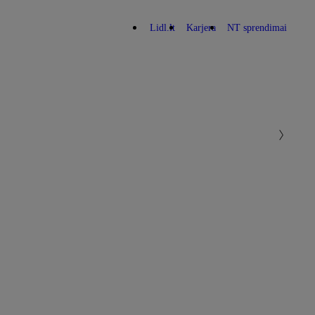
Lidl.lt
Karjera
NT sprendimai