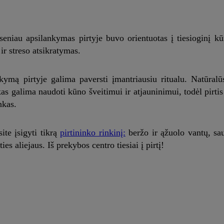
 seniau apsilankymas pirtyje buvo orientuotas į tiesioginį k
ir streso atsikratymas.
nkymą pirtyje galima paversti įmantriausiu ritualu. Natūralū
as galima naudoti kūno šveitimui ir atjauninimui, todėl pirtis
nkas.
ite įsigyti tikrą
pirtininko rinkinį:
beržo ir ąžuolo vantų, sa
s aliejaus. Iš prekybos centro tiesiai į pirtį!