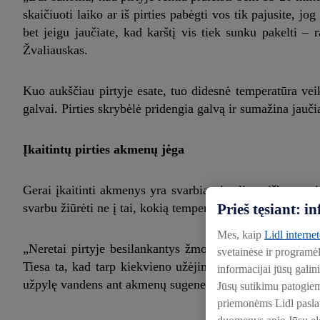
skaičiuoti laiko ar iš pirties pabėgti vos tik pajusite, j
bet jeigu jaučiate, kad karštį vis tiek sunku pakelti – 
Žvaliauskas.
Kuo aukščiau pirtyje esate, tuo didesnė temperatūra veik
galvai. Pirties skrybėlė pridengia galvą ir sumažina jauči
Įkaitintų pirties akmenų jėga
Gerai įkaitinti akmenys yra svarbiausias lietuviškos garin
Prieš tęsiant: 
svarbu žiūrėti ne į tai, kokią temperatūrą rodo saunos te
Mes, kaip
Lidl interne
„Neretai pirtyje besilankantys žmonės skuba kuo greičiau 
svetainėse ir programė
Tiesa ta, kad tarp kiekvieno užėjimo į pirtį yra būtina pra
informacijai jūsų galin
užpylę vandens ant akmenų sugeneruosite garą, kuris akim
Jūsų sutikimu patogie
priemonėms Lidl paslaug