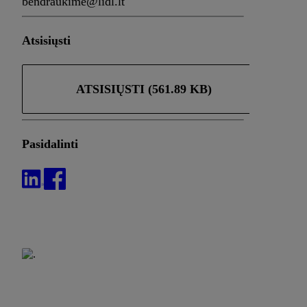
bendraukime@lidl.lt
Atsisiųsti
ATSISIŲSTI (561.89 KB)
Pasidalinti