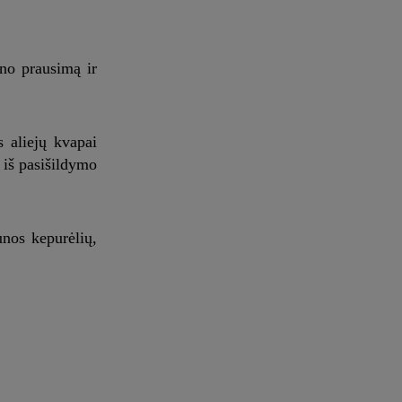
ūno prausimą ir
s aliejų kvapai
 iš pasišildymo
unos kepurėlių,