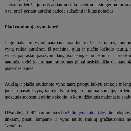
skersmuo leidžia jums iš arčiau uosti koncentruotą šio gėrimo aroma
o tai prieš geriant gurkšnį padeda sužadinti ir kitus pojūčius.
Plati raudonojo vyno taurė
Jeigu baltajam vynui patariama naudoti mažesnes taures, raudon
vyną reikia gurkšnoti iš ganėtinai gilių ir plačių krištolo taurių. 
vynas paprastai pasižymi daug išraiškingesniu skoniu ir priesko
natomis, todėl jo aromatų stiprumas pilnai atsiskleidžia tik naudoj
platesnes taures.
Aukštą ir plačią raudonojo vyno taurę patogu laikyti rankoje ir len
judesiu pasukti vyną taurėje. Kaip teigia dauguma someljė, tai leid
mėgautis sodresniu gėrimo skoniu, o kartu džiaugtis malonia jo spalv
Užsukite į „Lidl“ parduotuves ir
už itin gerą kainą įsigykite
indaplov
tinkamų plauti šampano ir vyno taurių rinkinį gražiausioms m
šventėms.