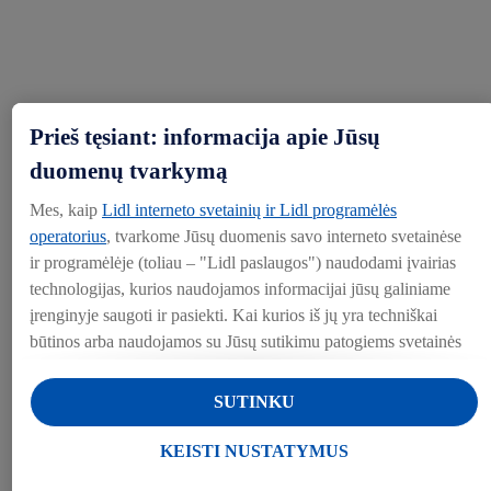
Prieš tęsiant: informacija apie Jūsų
duomenų tvarkymą
Mes, kaip
Lidl interneto svetainių ir Lidl programėlės
operatorius
, tvarkome Jūsų duomenis savo interneto svetainėse
ir programėlėje (toliau – "Lidl paslaugos") naudodami įvairias
technologijas, kurios naudojamos informacijai jūsų galiniame
įrenginyje saugoti ir pasiekti. Kai kurios iš jų yra techniškai
būtinos arba naudojamos su Jūsų sutikimu patogiems svetainės
nustatymams, statistinių duomenų rinkimui arba
Taurių pradžiamokslis: kokios geriausiai atskleis
personalizuotoms reklamos priemonėms Lidl paslaugose ir už
SUTINKU
jūsų gėrimo skonį?
jų ribų. Jei esate "Lidl Plus" programos dalyvis, šiais tikslais
taip pat tvarkomi duomenys apie Jūsų elgesį apsiperkant
KEISTI NUSTATYMUS
Vilnius, 22.12.2021
parduotuvėje.