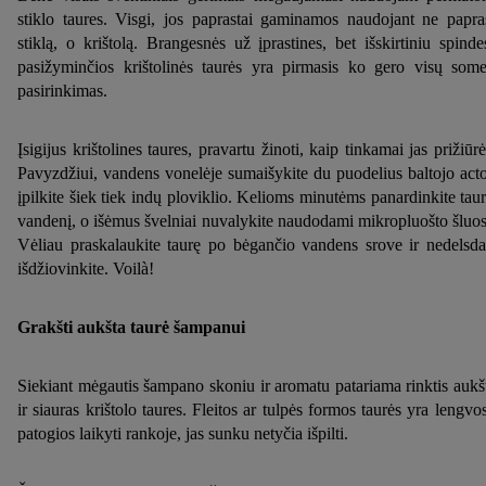
stiklo taures. Visgi, jos paprastai gaminamos naudojant ne papra
stiklą, o krištolą. Brangesnės už įprastines, bet išskirtiniu spinde
pasižyminčios krištolinės taurės yra pirmasis ko gero visų some
pasirinkimas.
Įsigijus krištolines taures, pravartu žinoti, kaip tinkamai jas prižiūrė
Pavyzdžiui, vandens vonelėje sumaišykite du puodelius baltojo acto
įpilkite šiek tiek indų ploviklio. Kelioms minutėms panardinkite taur
vandenį, o išėmus švelniai nuvalykite naudodami mikropluošto šluos
Vėliau praskalaukite taurę po bėgančio vandens srove ir nedelsd
išdžiovinkite. Voilà!
Grakšti aukšta taurė šampanui
Siekiant mėgautis šampano skoniu ir aromatu patariama rinktis aukš
ir siauras krištolo taures. Fleitos ar tulpės formos taurės yra lengvos
patogios laikyti rankoje, jas sunku netyčia išpilti.