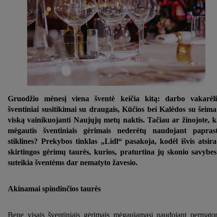
Gruodžio mėnesį viena šventė keičia kitą: darbo vakarėli
šventiniai susitikimai su draugais, Kūčios bei Kalėdos su šeima
viską vainikuojanti Naujųjų metų naktis. Tačiau ar žinojote, 
mėgautis šventiniais gėrimais nederėtų naudojant papras
stiklines? Prekybos tinklas „Lidl“ pasakoja, kodėl išvis atsir
skirtingos gėrimų taurės, kurios, praturtina jų skonio savybes
suteikia šventėms dar nematyto žavesio.
Akinamai spindinčios taurės
Bene visais šventiniais gėrimais mėgaujamasi naudojant permat