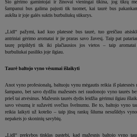
Šio gėrimo gamintojai ir žinovai vieningai tikina, jog tikrą me
šampanui bus galima pajusti tik tuomet, kai taurė bus pakanka
aukšta ir joje galės suktis burbuliukų sūkurys.
„Lidl“ pažymi, kad kuo platesnė bus taurė, tuo greičiau atsiskl
antriniai gėrimo aromatai ir jie praras savo žavesį. Taip pat patari
taurę pripildyti tik iki plačiausios jos vietos – taip aromatai
burbuliukai pasiliks joje ilgiau.
Taurė baltojo vyno vėsumai išlaikyti
Anot vyno profesionalų, baltuoju vynu mėgautis reikia iš platesnės 
šampano, bet savo dydžiu mažesnės nei raudonojo vyno taurės bei
prieš tai atvėsinus. Mažesnis taurės dydis leidžia gėrimui ilgiau išlaik
savo vėsumą ir sužavėti svečius švelnumu. Be to, baltojo vyno ta
reikia laikyti už kotelio – taip jūsų rankų šiluma nesušildys vyno
nepakeis jo skoninių savybių.
„Lidl“ prekybos tinklas pastebi, kad mažesnis baltojo vyno tau