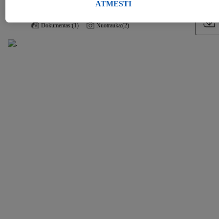
Skiltyje "Keisti nustatymus" galite leisti individualius tikslus ir
ATMESTI
rasti daugiau informacijos apie duomenų tvarkymą.
Dokumentas:
(1)
Nuotrauka:
(2)
Paspaudę "Atmesti", galite leisti naudoti tik būtinas
technologijas. Pasirinkę "Sutinku", sutinkate, kad duomenys
būtų tvarkomi visais pirmiau minėtais tikslais. Daugiau
informacijos, įskaitant informaciją apie duomenų saugojimo
laikotarpį ir Jūsų teisę bet kada atšaukti sutikimą, galite rasti
mūsų
privatumo politikoje
arba paspaudus
čia
.