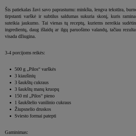
Šis patiekalas žavi savo paprastumu: minkšta, lengva tekstūra, burn
tirpstanti varškė ir subtilus saldumas sukuria skonį, kuris ramina
suteikia jaukumo. Tai vienas tų receptų, kuriems nereikia sudėti
ingredientų, daug išlaidų ar ilgų paruošimo valandų, tačiau rezulta
visada džiugina.
3-4 porcijoms reikės:
500 g „Pilos“ varškės
3 kiaušinių
3 šaukštų cukraus
3 šaukštų manų kruopų
150 ml „Pilos“ pieno
1 šaukštelio vanilinio cukraus
Žiupsnelio druskos
Sviesto formai patepti
Gaminimas: