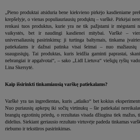
„Pieno produktai atsiduria bene kiekvieno pirkėjo kasdieniame pre
krepšelyje, o vienas populiauriausių prodųktų – varškė. Pirkėjai nere
renkasi tuos produktus, kurie yra ne tik pažįstami ir mėgstami 
vaikystės, bet ir naudingi kasdienei mitybai. Varškė – vie
universaliausių pasirinkimų: ji turtinga baltymais, tinkama įvairi
patiekalams ir dažnai patinka visai šeimai – nuo mažiausių 
suaugusiųjų. Tai produktas, kuris leidžia gaminti paprastai, skani
nebrangiai ir apgalvotai“, – sako „Lidl Lietuva“ viešųjų ryšių vad
Lina Skersytė.
Kaip išsirinkti tinkamiausią varškę patiekalams?
Varškė yra tas ingredientas, kuris „atlaiko“ bet kokius eksperiment
Nuo puriausių apkepų iki sočių virtinukų – šie patiekalai nereikala
brangių egzotinių priedų, o rezultatas visada džiugina tiek mažus, t
didelius. Siekiant geriausio rezultato virtuvėje padeda tinkamas varš
riebumo ir tekstūros pasirinkimas.