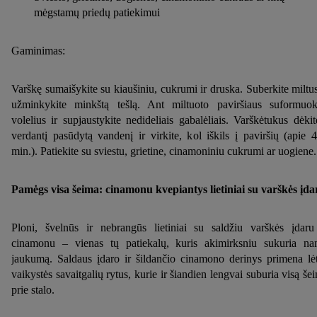
mėgstamų priedų patiekimui
Gaminimas:
Varškę sumaišykite su kiaušiniu, cukrumi ir druska. Suberkite miltus
užminkykite minkštą tešlą. Ant miltuoto paviršiaus suformuok
volelius ir supjaustykite nedideliais gabalėliais. Varškėtukus dėkit
verdantį pasūdytą vandenį ir virkite, kol iškils į paviršių (apie 
min.). Patiekite su sviestu, grietine, cinamoniniu cukrumi ar uogiene.
Pamėgs visa šeima: cinamonu kvepiantys lietiniai su varškės įda
Ploni, švelnūs ir nebrangūs lietiniai su saldžiu varškės įdaru
cinamonu – vienas tų patiekalų, kuris akimirksniu sukuria n
jaukumą. Saldaus įdaro ir šildančio cinamono derinys primena lė
vaikystės savaitgalių rytus, kurie ir šiandien lengvai suburia visą še
prie stalo.