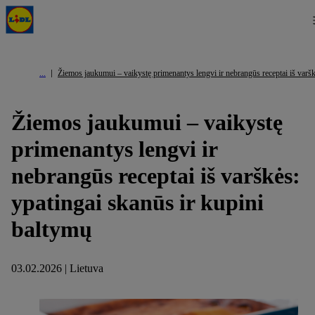
Žiemos jaukumui – vaikystę primenantys lengvi ir nebrangūs receptai iš varšk
Žiemos jaukumui – vaikystę
primenantys lengvi ir
nebrangūs receptai iš varškės:
ypatingai skanūs ir kupini
baltymų
03.02.2026 | Lietuva