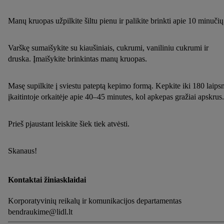
Manų kruopas užpilkite šiltu pienu ir palikite brinkti apie 10 minučių
Varškę sumaišykite su kiaušiniais, cukrumi, vaniliniu cukrumi ir
druska. Įmaišykite brinkintas manų kruopas.
Masę supilkite į sviestu pateptą kepimo formą. Kepkite iki 180 laips
įkaitintoje orkaitėje apie 40–45 minutes, kol apkepas gražiai apskrus
Prieš pjaustant leiskite šiek tiek atvėsti.
Skanaus!
Kontaktai žiniasklaidai
Korporatyvinių reikalų ir komunikacijos departamentas
bendraukime@lidl.lt