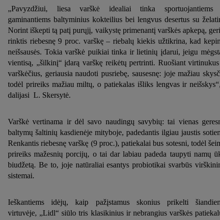
„Pavyzdžiui, liesa varškė idealiai tinka sportuojantiems
gaminantiems baltyminius kokteilius bei lengvus desertus su želati
Norint iškepti tą patį purųjį, vaikystę primenantį varškės apkepą, ger
rinktis riebesnę 9 proc. varškę – riebalų kiekis užtikrina, kad kepi
neišsausės. Tokia varškė puikiai tinka ir lietinių įdarui, jeigu mėgst
vientisą, „šilkinį“ įdarą varškę reikėtų pertrinti. Ruošiant virtinukus
varškėčius, geriausia naudoti pusriebę, sausesnę: joje mažiau skysč
todėl prireiks mažiau miltų, o patiekalas išliks lengvas ir neišskys“
dalijasi L. Skersytė.
Varškė vertinama ir dėl savo naudingų savybių: tai vienas geres
baltymų šaltinių kasdienėje mityboje, padedantis ilgiau jaustis sotie
Renkantis riebesnę varškę (9 proc.), patiekalai bus sotesni, todėl šei
prireiks mažesnių porcijų, o tai dar labiau padeda taupyti namų ū
biudžetą. Be to, joje natūraliai esantys probiotikai svarbūs virškin
sistemai.
Ieškantiems idėjų, kaip pažįstamus skonius prikelti šiandie
virtuvėje, „Lidl“ siūlo tris klasikinius ir nebrangius varškės patiekal