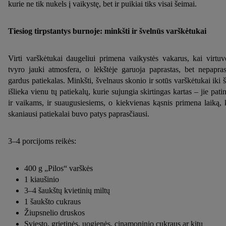
kurie ne tik nukels į vaikystę, bet ir puikiai tiks visai šeimai.
Tiesiog tirpstantys burnoje: minkšti ir švelnūs varškėtukai
Virti varškėtukai daugeliui primena vaikystės vakarus, kai virtuv
tvyro jauki atmosfera, o lėkštėje garuoja paprastas, bet nepapras
gardus patiekalas. Minkšti, švelnaus skonio ir sotūs varškėtukai iki š
išlieka vienu tų patiekalų, kurie sujungia skirtingas kartas – jie pati
ir vaikams, ir suaugusiesiems, o kiekvienas kąsnis primena laiką, 
skaniausi patiekalai buvo patys paprasčiausi.
3–4 porcijoms reikės:
400 g „Pilos“ varškės
1 kiaušinio
3–4 šaukštų kvietinių miltų
1 šaukšto cukraus
Žiupsnelio druskos
Sviesto, grietinės, uogienės, cinamoninio cukraus ar kitų