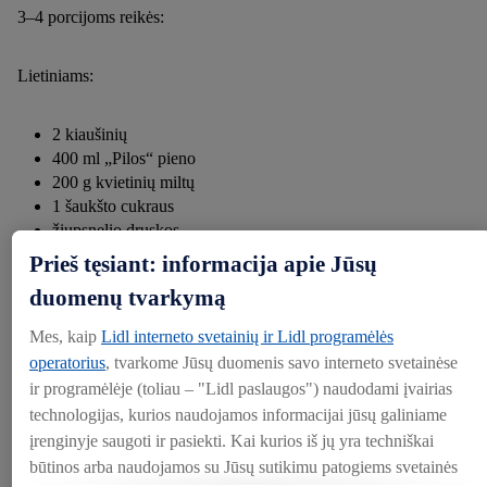
3–4 porcijoms reikės:
Lietiniams:
2 kiaušinių
400 ml „Pilos“ pieno
200 g kvietinių miltų
1 šaukšto cukraus
žiupsnelio druskos
3 šaukštų aliejaus
Prieš tęsiant: informacija apie Jūsų
Šlakelio aliejaus kepimui
duomenų tvarkymą
Mes, kaip
Lidl interneto svetainių ir Lidl programėlės
Įdarui:
operatorius
, tvarkome Jūsų duomenis savo interneto svetainėse
ir programėlėje (toliau – "Lidl paslaugos") naudodami įvairias
300 g „Pilos“ varškės
technologijas, kurios naudojamos informacijai jūsų galiniame
1–2 šaukštų cukraus
įrenginyje saugoti ir pasiekti. Kai kurios iš jų yra techniškai
1 šaukštelio cinamono
būtinos arba naudojamos su Jūsų sutikimu patogiems svetainės