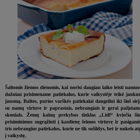
Šaltomis žiemos dienomis, kai norisi daugiau laiko leisti namuo
dažniau prisimename patiekalus, kurie vaikystėje teikė jauk
jausmą. Baltos, purios varškės patiekalai daugeliui iki šiol siej
su namų virtuve ir paprastais, nebrangiais ir gerai pažįstam
skoniais. Žemų kainų prekybos tinklas „Lidl“ kviečia ši
prisiminimus sugrąžinti į kasdienę šeimos virtuvę ir pasigami
tris nebrangius patiekalus, kurie ne tik sušildys, bet ir nukels at
į vaikystę.