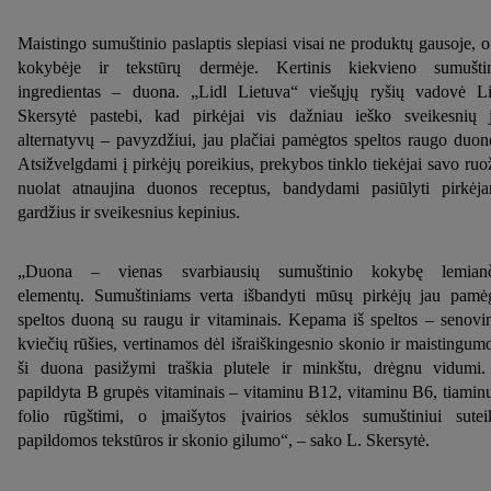
Maistingo sumuštinio paslaptis slepiasi visai ne produktų gausoje, o
kokybėje ir tekstūrų dermėje. Kertinis kiekvieno sumušti
ingredientas – duona. „Lidl Lietuva“ viešųjų ryšių vadovė L
Skersytė pastebi, kad pirkėjai vis dažniau ieško sveikesnių 
alternatyvų – pavyzdžiui, jau plačiai pamėgtos speltos raugo duon
Atsižvelgdami į pirkėjų poreikius, prekybos tinklo tiekėjai savo ruo
nuolat atnaujina duonos receptus, bandydami pasiūlyti pirkėj
gardžius ir sveikesnius kepinius.
„Duona – vienas svarbiausių sumuštinio kokybę lemianč
elementų.
Sumuštiniams verta išbandyti mūsų pirkėjų jau pamė
speltos duoną su raugu ir vitaminais. Kepama iš speltos – senovi
kviečių rūšies, vertinamos dėl išraiškingesnio skonio ir maistingum
ši duona pasižymi traškia plutele ir minkštu, drėgnu vidumi.
papildyta B grupės vitaminais – vitaminu B12, vitaminu B6, tiaminu
folio rūgštimi, o įmaišytos įvairios sėklos sumuštiniui sutei
papildomos tekstūros ir skonio gilumo“, – sako L. Skersytė.