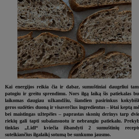
Kai energijos reikia čia ir dabar, sumuštiniai daugeliui ta
patogiu ir greitu sprendimu. Nors ilgą laiką šis patiekalas b
laikomas daugiau užkandžiu, šiandien pasirinkus kokybiš
geros sudėties duoną ir visaverčius ingredientus – lėtai keptą m
bei maistingas užtepėles – paprastas skonių derinys tarp dvi
riekių gali tapti subalansuotu ir nebrangiu patiekalu. Preky
tinklas „Lidl“ kviečia išbandyti 2 sumuštinių receptu
suteikiančius ilgalaikį sotumą be sunkumo jausmo.