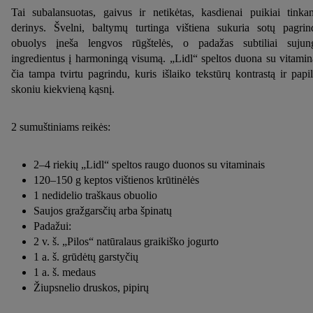
Tai subalansuotas, gaivus ir netikėtas, kasdienai puikiai tinkan
derinys. Švelni, baltymų turtinga vištiena sukuria sotų pagrin
obuolys įneša lengvos rūgštelės, o padažas subtiliai sujun
ingredientus į harmoningą visumą. „Lidl“ speltos duona su vitamin
čia tampa tvirtu pagrindu, kuris išlaiko tekstūrų kontrastą ir papi
skoniu kiekvieną kąsnį.
2 sumuštiniams reikės:
2–4 riekių „Lidl“ speltos raugo duonos su vitaminais
120–150 g keptos vištienos krūtinėlės
1 nedidelio traškaus obuolio
Saujos gražgarsčių arba špinatų
Padažui:
2 v. š. „Pilos“ natūralaus graikiško jogurto
1 a. š. grūdėtų garstyčių
1 a. š. medaus
Žiupsnelio druskos, pipirų