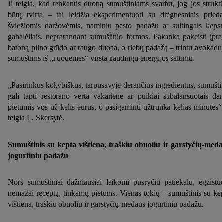
Ji teigia, kad renkantis duoną sumuštiniams svarbu, jog jos strukt
būtų tvirta – tai leidžia eksperimentuoti su drėgnesniais prieda
šviežiomis daržovėmis, naminiu pesto padažu ar sultingais keps
gabalėliais, neprarandant sumuštinio formos. Pakanka pakeisti įpra
batoną pilno grūdo ar raugo duona, o riebų padažą – trintu avokadu,
sumuštinis iš „nuodėmės“ virsta naudingu energijos šaltiniu.
„Pasirinkus kokybiškus, tarpusavyje derančius ingredientus, sumušti
gali tapti restorano verta vakariene ar puikiai subalansuotais da
pietumis vos už kelis eurus, o pasigaminti užtrunka kelias minutes“
teigia L. Skersytė.
Sumuštinis su kepta vištiena, traškiu obuoliu ir garstyčių-med
jogurtiniu padažu
Nors sumuštiniai dažniausiai laikomi pusryčių patiekalu, egzistu
nemažai receptų, tinkamų pietums. Vienas tokių – sumuštinis su ke
vištiena, traškiu obuoliu ir garstyčių-medaus jogurtiniu padažu.