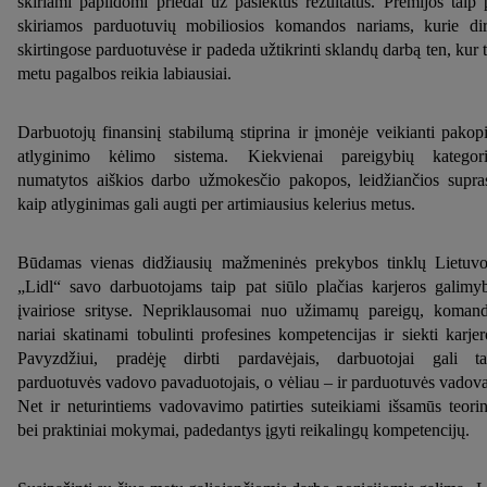
skiriami papildomi priedai už pasiektus rezultatus. Premijos taip 
skiriamos parduotuvių mobiliosios komandos nariams, kurie di
skirtingose parduotuvėse ir padeda užtikrinti sklandų darbą ten, kur 
metu pagalbos reikia labiausiai.
Darbuotojų finansinį stabilumą stiprina ir įmonėje veikianti pakop
atlyginimo kėlimo sistema. Kiekvienai pareigybių kategori
numatytos aiškios darbo užmokesčio pakopos, leidžiančios supras
kaip atlyginimas gali augti per artimiausius kelerius metus.
Būdamas vienas didžiausių mažmeninės prekybos tinklų Lietuvo
„Lidl“ savo darbuotojams taip pat siūlo plačias karjeros galimy
įvairiose srityse. Nepriklausomai nuo užimamų pareigų, koman
nariai skatinami tobulinti profesines kompetencijas ir siekti karjer
Pavyzdžiui, pradėję dirbti pardavėjais, darbuotojai gali ta
parduotuvės vadovo pavaduotojais, o vėliau – ir parduotuvės vadova
Net ir neturintiems vadovavimo patirties suteikiami išsamūs teorin
bei praktiniai mokymai, padedantys įgyti reikalingų kompetencijų.