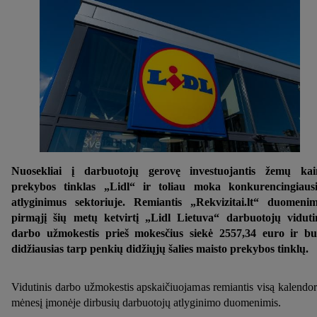
Nuosekliai į darbuotojų gerovę investuojantis žemų kai
prekybos tinklas „Lidl“ ir toliau moka konkurencingiaus
atlyginimus sektoriuje. Remiantis „Rekvizitai.lt“ duomenim
pirmąjį šių metų ketvirtį „Lidl Lietuva“ darbuotojų viduti
darbo užmokestis prieš mokesčius siekė 2557,34 euro ir b
didžiausias tarp penkių didžiųjų šalies maisto prekybos tinklų.
Vidutinis darbo užmokestis apskaičiuojamas remiantis visą kalendor
mėnesį įmonėje dirbusių darbuotojų atlyginimo duomenimis.