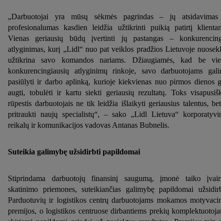
„Darbuotojai yra mūsų sėkmės pagrindas – jų atsidavimas
profesionalumas kasdien leidžia užtikrinti puikią patirtį klienta
Vienas geriausių būdų įvertinti jų pastangas – konkurencin
atlyginimas, kurį „Lidl“ nuo pat veiklos pradžios Lietuvoje nuosekl
užtikrina savo komandos nariams. Džiaugiamės, kad be vi
konkurencingiausių atlyginimų rinkoje, savo darbuotojams gal
pasiūlyti ir darbo aplinką, kurioje kiekvienas nuo pirmos dienos g
augti, tobulėti ir kartu siekti geriausių rezultatų. Toks visapusiš
rūpestis darbuotojais ne tik leidžia išlaikyti geriausius talentus, bet
pritraukti naujų specialistų“, – sako „Lidl Lietuva“ korporatyvi
reikalų ir komunikacijos vadovas Antanas Bubnelis.
Suteikia galimybę užsidirbti papildomai
Stiprindama darbuotojų finansinį saugumą, įmonė taiko įvair
skatinimo priemones, suteikiančias galimybę papildomai užsidirb
Parduotuvių ir logistikos centrų darbuotojams mokamos motyvaci
premijos, o logistikos centruose dirbantiems prekių komplektuotoj