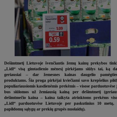
Dešimtmetį Lietuvoje švenčiantis žemų kainų prekybos tink
„Lidl“ visą gimtadienio mėnesį pirkėjams siūlys tai, ką d
geriausiai – dar žemesnes kainas daugelio pamėgtie
produktams. Šia proga pirkėjai kviečiami savo krepšelius pild
populiariausiomis kasdienėmis prekėmis – visose parduotuvėse 
bus siūlomos už žemiausią kainą per dešimtmetį (geriau
dešimtmečio kaina – kaina taikyta atrinktoms prekėms vis
„Lidl“ parduotuvėse Lietuvoje per paskutinius 10 metų,
papildomų sąlygų ar prekių grupės nuolaidų).