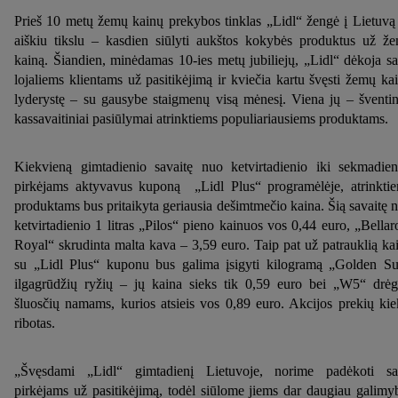
Prieš 10 metų žemų kainų prekybos tinklas „Lidl“ žengė į Lietuvą
aiškiu tikslu – kasdien siūlyti aukštos kokybės produktus už ž
kainą. Šiandien, minėdamas 10-ies metų jubiliejų, „Lidl“ dėkoja s
lojaliems klientams už pasitikėjimą ir kviečia kartu švęsti žemų ka
lyderystę – su gausybe staigmenų visą mėnesį. Viena jų – šventin
kassavaitiniai pasiūlymai atrinktiems populiariausiems produktams.
Kiekvieną gimtadienio savaitę nuo ketvirtadienio iki sekmadien
pirkėjams aktyvavus kuponą „Lidl Plus“ programėlėje, atrinkti
produktams bus pritaikyta geriausia dešimtmečio kaina. Šią savaitę 
ketvirtadienio 1 litras „Pilos“ pieno kainuos vos 0,44 euro, „Bella
Royal“ skrudinta malta kava – 3,59 euro. Taip pat už patrauklią ka
su „Lidl Plus“ kuponu bus galima įsigyti kilogramą „Golden S
ilgagrūdžių ryžių – jų kaina sieks tik 0,59 euro bei „W5“ drė
šluosčių namams, kurios atsieis vos 0,89 euro. Akcijos prekių kie
ribotas.
„Švęsdami „Lidl“ gimtadienį Lietuvoje, norime padėkoti s
pirkėjams už pasitikėjimą, todėl siūlome jiems dar daugiau galimy