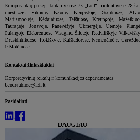
Europos ūkių pirkėjų laukia visose 73 „Lidl“ parduotuvėse 28 šal
miestuose: Vilniuje, Kaune, Klaipėdoje, Šiauliuose, Alytu
Marijampolėje, Kėdainiuose, Telšiuose, Kretingoje, Mažeikiuo
Tauragėje, Jonavoje, Panevėžyje, Ukmergėje, Utenoje, Plungė
Palangoje, Elektrėnuose, Visagine, Šilutėje, Radviliškyje, Vilkavišky
Druskininkuose, Rokiškyje, Kaišiadoryse, Nemenčinėje, Gargždu
ir Molėtuose.
Kontaktai žiniasklaidai
Korporatyvinių reikalų ir komunikacijos departamentas
bendraukime@lidl.lt
Pasidalinti
DAUGIAU