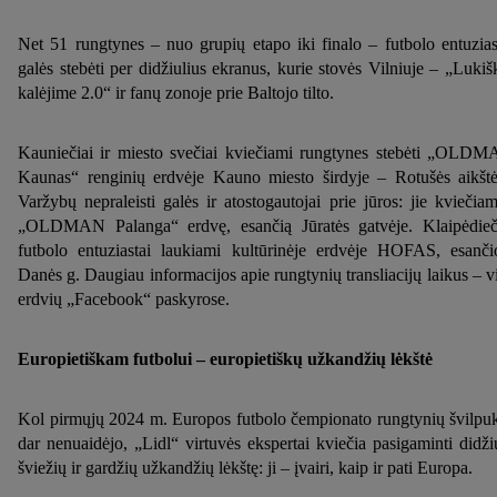
Net 51 rungtynes – nuo grupių etapo iki finalo – futbolo entuzias
galės stebėti per didžiulius ekranus, kurie stovės Vilniuje – „Lukiš
kalėjime 2.0“ ir fanų zonoje prie Baltojo tilto.
Kauniečiai ir miesto svečiai kviečiami rungtynes stebėti „OLD
Kaunas“ renginių erdvėje Kauno miesto širdyje – Rotušės aikštė
Varžybų nepraleisti galės ir atostogautojai prie jūros: jie kviečiam
„OLDMAN Palanga“ erdvę, esančią Jūratės gatvėje. Klaipėdieč
futbolo entuziastai laukiami kultūrinėje erdvėje HOFAS, esanči
Danės g. Daugiau informacijos apie rungtynių transliacijų laikus – v
erdvių „Facebook“ paskyrose.
Europietiškam futbolui – europietiškų užkandžių lėkštė
Kol pirmųjų 2024 m. Europos futbolo čempionato rungtynių švilpu
dar nenuaidėjo, „Lidl“ virtuvės ekspertai kviečia pasigaminti didži
šviežių ir gardžių užkandžių lėkštę: ji – įvairi, kaip ir pati Europa.