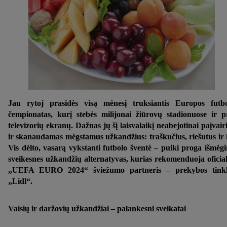
Jau rytoj prasidės visą mėnesį truksiantis Europos futb
čempionatas, kurį stebės milijonai žiūrovų stadionuose ir p
televizorių ekranų. Dažnas jų šį laisvalaikį neabejotinai paįvair
ir skanaudamas mėgstamus užkandžius: traškučius, riešutus ir 
Vis dėlto, vasarą vykstanti futbolo šventė – puiki proga išmėgi
sveikesnes užkandžių alternatyvas, kurias rekomenduoja oficia
„UEFA EURO 2024“ šviežumo partneris – prekybos tinkl
„Lidl“.
Vaisių ir daržovių užkandžiai – palankesni sveikatai