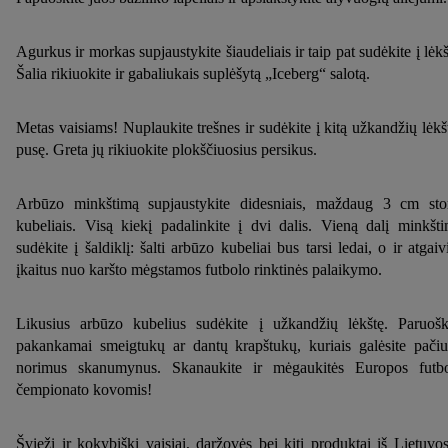
Agurkus ir morkas supjaustykite šiaudeliais ir taip pat sudėkite į lėkš
Šalia rikiuokite ir gabaliukais suplėšytą „Iceberg“ salotą.
Metas vaisiams! Nuplaukite trešnes ir sudėkite į kitą užkandžių lėkš
pusę. Greta jų rikiuokite plokščiuosius persikus.
Arbūzo minkštimą supjaustykite didesniais, maždaug 3 cm sto
kubeliais. Visą kiekį padalinkite į dvi dalis. Vieną dalį minkšt
sudėkite į šaldiklį: šalti arbūzo kubeliai bus tarsi ledai, o ir atgaiv
įkaitus nuo karšto mėgstamos futbolo rinktinės palaikymo.
Likusius arbūzo kubelius sudėkite į užkandžių lėkštę. Paruošk
pakankamai smeigtukų ar dantų krapštukų, kuriais galėsite pačiu
norimus skanumynus. Skanaukite ir mėgaukitės Europos futb
čempionato kovomis!
Švieži ir kokybiški vaisiai, daržovės bei kiti produktai iš Lietuvos