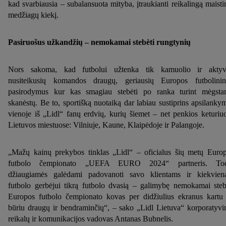
kad svarbiausia – subalansuota mityba, įtraukianti reikalingą maisti
medžiagų kiekį.
Pasiruošus užkandžių – nemokamai stebėti rungtynių
Nors sakoma, kad futbolui užtenka tik kamuolio ir aktyv
nusiteikusių komandos draugų, geriausių Europos futbolini
pasirodymus kur kas smagiau stebėti po ranka turint mėgst
skanėstų. Be to, sportišką nuotaiką dar labiau sustiprins apsilanky
vienoje iš „Lidl“ fanų erdvių, kurių šiemet – net penkios keturiu
Lietuvos miestuose: Vilniuje, Kaune, Klaipėdoje ir Palangoje.
„Mažų kainų prekybos tinklas „Lidl“ – oficialus šių metų Euro
futbolo čempionato „UEFA EURO 2024“ partneris. Tod
džiaugiamės galėdami padovanoti savo klientams ir kiekvie
futbolo gerbėjui tikrą futbolo dvasią – galimybę nemokamai steb
Europos futbolo čempionato kovas per didžiulius ekranus kartu
būriu draugų ir bendraminčių“, – sako „Lidl Lietuva“ korporatyvi
reikalų ir komunikacijos vadovas Antanas Bubnelis.