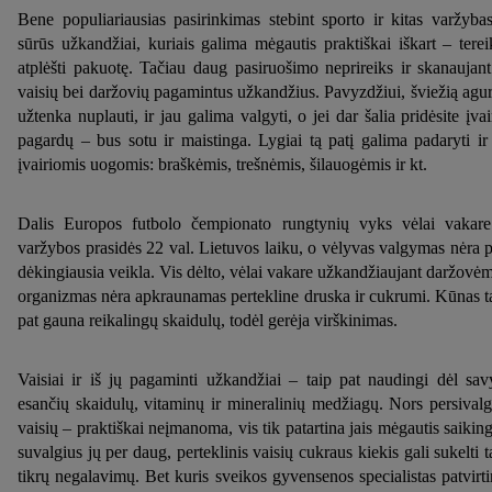
Bene populiariausias pasirinkimas stebint sporto ir kitas varžyba
sūrūs užkandžiai, kuriais galima mėgautis praktiškai iškart – terei
atplėšti pakuotę. Tačiau daug pasiruošimo neprireiks ir skanaujant
vaisių bei daržovių pagamintus užkandžius. Pavyzdžiui, šviežią agu
užtenka nuplauti, ir jau galima valgyti, o jei dar šalia pridėsite įvai
pagardų – bus sotu ir maistinga. Lygiai tą patį galima padaryti ir
įvairiomis uogomis: braškėmis, trešnėmis, šilauogėmis ir kt.
Dalis Europos futbolo čempionato rungtynių vyks vėlai vakar
varžybos prasidės 22 val. Lietuvos laiku, o vėlyvas valgymas nėra p
dėkingiausia veikla. Vis dėlto, vėlai vakare užkandžiaujant daržovėm
organizmas nėra apkraunamas pertekline druska ir cukrumi. Kūnas t
pat gauna reikalingų skaidulų, todėl gerėja virškinimas.
Vaisiai ir iš jų pagaminti užkandžiai – taip pat naudingi dėl sav
esančių skaidulų, vitaminų ir mineralinių medžiagų. Nors persivalg
vaisių – praktiškai neįmanoma, vis tik patartina jais mėgautis saiking
suvalgius jų per daug, perteklinis vaisių cukraus kiekis gali sukelti 
tikrų negalavimų. Bet kuris sveikos gyvensenos specialistas patvirti