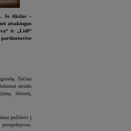
. Jo tikslas –
imti atsakingus
uva“ ir „Lidl“
 parduotuvėse
grindą. Tačiau
inkimai atrodo
jimą, išmintį,
daus požiūrio į
o perspektyvos.