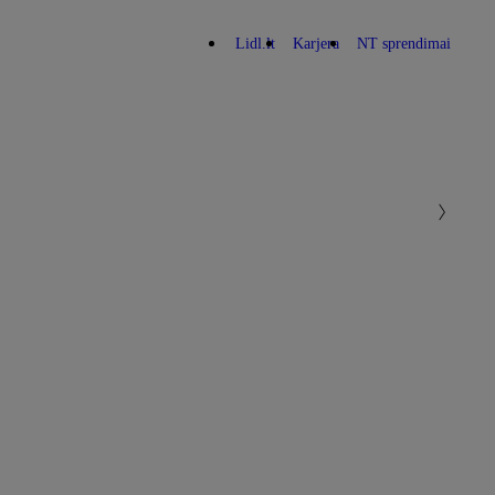
Lidl.lt
Karjera
NT sprendimai