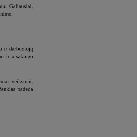
mu. Galiausiai,
enime.
u ir darbuotojų
o ir atsakingo
niai veiksmai,
 ženklas padeda