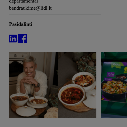
departamentas
bendraukime@lidl.lt
Pasidalinti