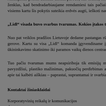
ženklas, kad bendradarbiaujame remdamiesi tais pačiais
visiems kartu šis pokytis suteikia erdvės augti, ieškoti
„Lidl“ visada buvo svarbus tvarumas. Kokios įtakos t
Nuo pat veiklos pradžios Lietuvoje dedame pastangas rūp
gerove. Kartu su visa „Lidl“ komanda įgyvendiname įv
ūkininkavimo skatinimo iki paramos vaikų dienos centra
Tuo pačiu tvarumas mums neapsiriboja tik emisijų ma
pavyzdžiui, plastiko mažinimas, pakuočių perdirbimas a
apie tai kalbėti aiškiau – paprastai, suprantamai ir svarbi
Kontaktai žiniasklaidai
Korporatyvinių reikalų ir komunikacijos