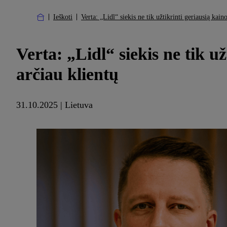
Ieškoti
Verta: „Lidl“ siekis ne tik užtikrinti geriausią kain
Verta: „Lidl“ siekis ne tik už
arčiau klientų
31.10.2025 | Lietuva