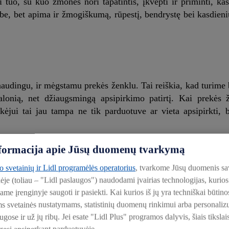
 tuo, su kuo žmonės nori tapatintis, įkvėpti ir priminti, k
be, bet apima ir žmogiškumą, rūpestį, bendrystę bei kasdien
 naudingu, ir mėgstamu prekės ženklu. Tai reiškia, kad turime b
alonią, net džiaugsmingą apsipirkimo patirtį. Kai prekės 
rkėjui tai jau tampa ne tik parduotuve ar vieta apsipirkti, 
informacija apie Jūsų duomenų tvarkymą
e, „Lidl“ interneto svetainėje ar socialinių tinklų paskyr
produktams, bet ir aplinkai, kalbėjimo tonui, bendravimui t
to svetainių ir Lidl programėlės operatorius
, tvarkome Jūsų duomenis sa
tų, jog mums jie rūpi ne tik kaip pirkėjai, bet ir kaip žm
lėje (toliau – "Lidl paslaugos") naudodami įvairias technologijas, kuri
turėtų palikti šiltą įspūdį ir padėti kurti tikrą ryšį.
iame įrenginyje saugoti ir pasiekti. Kai kurios iš jų yra techniškai būti
ms svetainės nustatymams, statistinių duomenų rinkimui arba personali
ose ir už jų ribų. Jei esate "Lidl Plus" programos dalyvis, šiais tikslai
ampa vertybės?