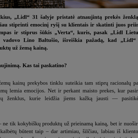
ius, „Lidl“ 31 šalyje pristatė atnaujintą prekės ženklą
au stiprinti emocinį ryšį su klientais ir skatinti juos pri
mpas ir stiprus šūkis „Verta“, kuris, pasak „Lidl Liet
s vadovo Lino Baltušio, išreiškia pažadą, kad „Lidl“
duktų už žemą kainą.
aujinimą. Kas tai paskatino?
emų kainų prekybos tinklu suteikia tam stiprų racionalų pa
imų lemia emocijos. Net ir perkant maisto prekes, kur pasir
ių ženklus, kurie leidžia jiems kažką jausti — pasitikė
 ne tik kokybiškų produktų už prieinamą kainą, bet ir nuošir
albėtų būtent taip – dar artimiau, šilčiau, labiau iš klient