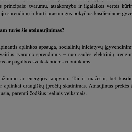
 principais: tvarumu, atsakomybe ir ilgalaikės vertės kūri
 naujų sprendimų ir kurti prasmingus pokyčius kasdieniame gyv
am turės šis atsinaujinimas?
inantis aplinkos apsauga, socialinių iniciatyvų įgyvendinim
airius tvarumo sprendimus – nuo saulės elektrinių įrengim
ms ar pagalbos sveikstantiems ruoniukams.
žinimu ar energijos taupymu. Tai ir mažesni, bet kasdie
r aplinkai draugiškų įpročių skatinimas. Atnaujintas prekės
ausia, paremti žodžius realiais veiksmais.