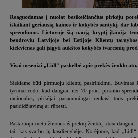
Reaguodamas į nuolat besikeičiančius pirkėjų poreik
išlaikant geriausią kainos ir kokybės santykį, dar labi
sprendimus. Lietuvoje šią naują kryptį įkūnija tru
bendrovių Latvijoje bei Estijoje Klientų tarnybo
kiekvienas gali įsigyti aukštos kokybės tvaresnių pro
Visai neseniai „Lidl“ paskelbė apie prekės ženklo atn
Siekiame būti pirmuoju klientų pasirinkimu. Buvimas ž
tyrimai rodo, kad daugiau nei 70 proc. pirkimo sprend
racionalūs, pirkėjai pasąmoningai renkasi tuos prek
pasididžiavimą ar rūpestį.
Pastaruoju metu žmonės iš prekių ženklų tikisi daugiau –
tai, kas svarbu jų kasdienybėje. Norėjome, kad „Lidl“ k