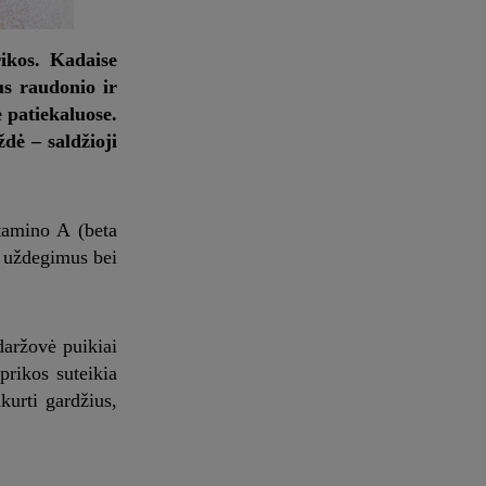
ikos. Kadaise
us raudonio ir
e patiekaluose.
dė – saldžioji
tamino A (beta
i uždegimus bei
daržovė puikiai
prikos suteikia
kurti gardžius,