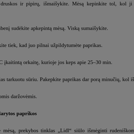
druskos ir pipirų, išmaišykite. Mėsą kepinkite tol, kol ji 
 dubenį sudėkite apkepintą mėsą. Viską sumaišykite.
ite tiek, kad juo pilnai užpildytumėte paprikas.
C įkaitintą orkaitę, kurioje jos keps apie 25–30 min.
jas tarkuotu sūriu. Pakepkite paprikas dar porą minučių, kol iš
momis daržovėmis.
darytos paprikos
ate mėsą, prekybos tinklas „Lidl“ siūlo išmėginti rudeniško