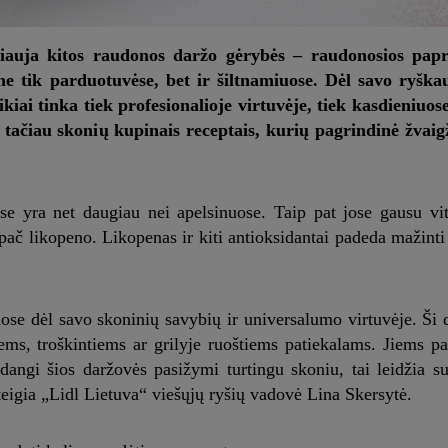
liauja kitos raudonos daržo gėrybės – raudonosios papr
ne tik parduotuvėse, bet ir šiltnamiuose. Dėl savo ryška
kiai tinka tiek profesionalioje virtuvėje, tiek kasdieniuos
, tačiau skonių kupinais receptais, kurių pagrindinė žvaigž
se yra net daugiau nei apelsinuose. Taip pat jose gausu vi
 ypač likopeno. Likopenas ir kiti antioksidantai padeda mažint
ose dėl savo skoninių savybių ir universalumo virtuvėje. Ši 
ems, troškintiems ar grilyje ruoštiems patiekalams. Jiems pa
dangi šios daržovės pasižymi turtingu skoniu, tai leidžia su
 teigia „Lidl Lietuva“ viešųjų ryšių vadovė Lina Skersytė.