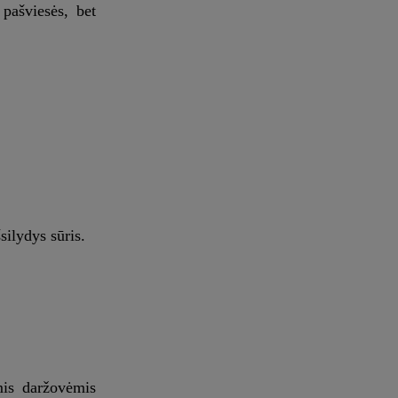
pašviesės, bet
silydys sūris.
mis daržovėmis