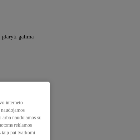
 įdaryti galima
vo interneto
os naudojamos
nos arba naudojamos su
zuotoms reklamos
s taip pat tvarkomi