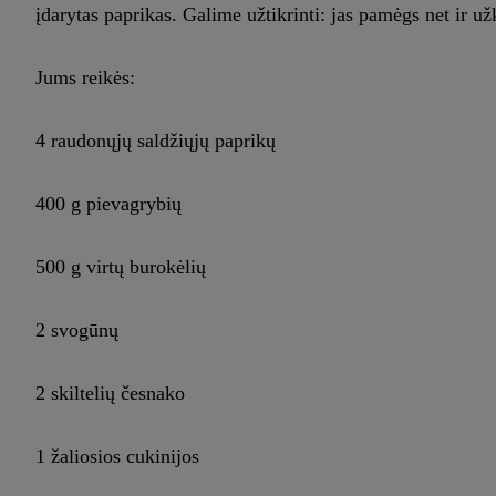
įdarytas paprikas. Galime užtikrinti: jas pamėgs net ir už
Jums reikės:
4 raudonųjų saldžiųjų paprikų
400 g pievagrybių
500 g virtų burokėlių
2 svogūnų
2 skiltelių česnako
1 žaliosios cukinijos