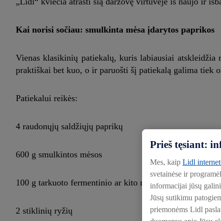
„Lidl“ kviečia atrasti šią daržovę virtuvėje iš naujo ir iš
Kai norisi sočiau: smulkinta mėsa įdarytos paprikos
Vienas klasikinių patiekalų, kuris labiausiai atskleidži
praktiškai bet kuo, o ir paruošti šį patiekalą galima tiek or
Patiekalui reikės:
4 raudonųjų saldžiųjų paprikų
Prieš tęsiant: 
600 g smulkintos mėsos
Mes, kaip
Lidl interne
svetainėse ir programė
100 g tarkuoto fermentinio ar kito mėgstamo sūrio
informacijai jūsų galin
Jūsų sutikimu patogie
priemonėms Lidl paslaug
2 stiklinių ryžių