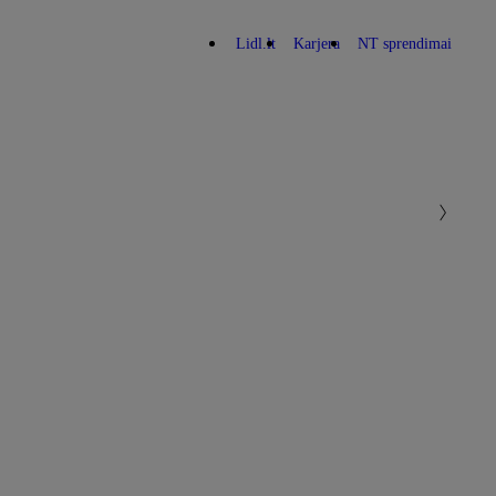
Lidl.lt
Karjera
NT sprendimai