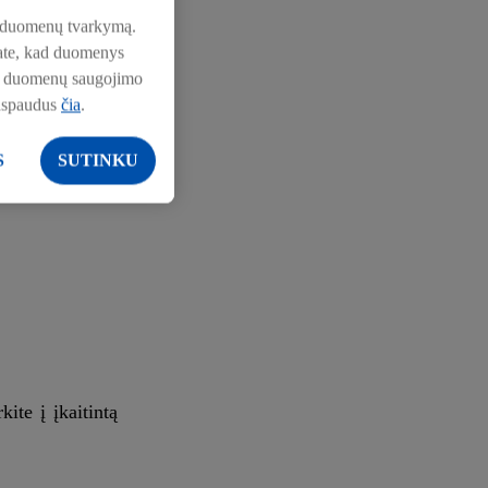
pie duomenų tvarkymą.
nkate, kad duomenys
pie duomenų saugojimo
aspaudus
čia
.
S
SUTINKU
ite į įkaitintą