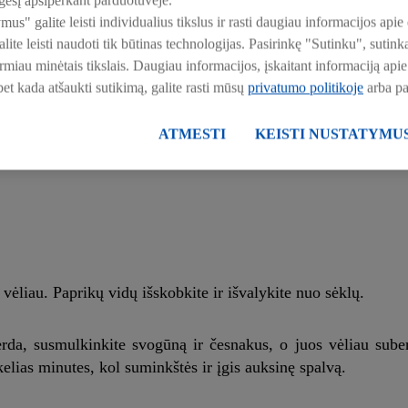
esį apsiperkant parduotuvėje.
ymus" galite leisti individualius tikslus ir rasti daugiau informacijos a
ite leisti naudoti tik būtinas technologijas. Pasirinkę "Sutinku", suti
irmiau minėtais tikslais. Daugiau informacijos, įskaitant informaciją a
 bet kada atšaukti sutikimą, galite rasti mūsų
privatumo politikoje
arba p
ATMESTI
KEISTI NUSTATYMU
 vėliau. Paprikų vidų išskobkite ir išvalykite nuo sėklų.
erda, susmulkinkite svogūną ir česnakus, o juos vėliau suberk
elias minutes, kol suminkštės ir įgis auksinę spalvą.