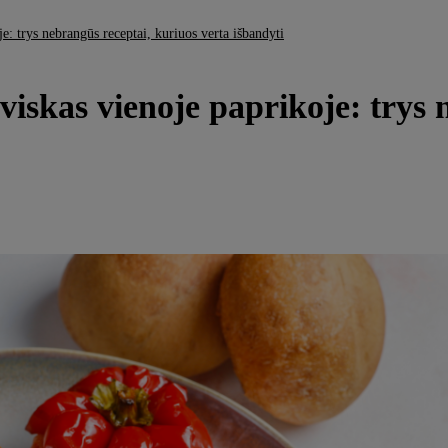
je: trys nebrangūs receptai, kuriuos verta išbandyti
 viskas vienoje paprikoje: trys