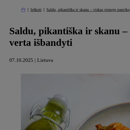
Ieškoti
Saldu, pikantiška ir skanu – viskas vienoje papriko
Saldu, pikantiška ir skanu –
verta išbandyti
07.10.2025 | Lietuva