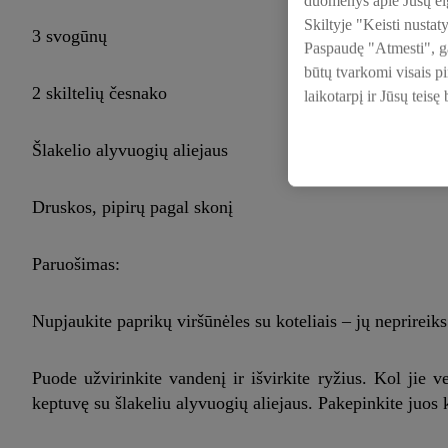
duomenys apie Jūsų elg
Skiltyje "Keisti nustat
3 svogūnų
Paspaudę "Atmesti", gal
būtų tvarkomi visais p
2 skiltelių česnako
laikotarpį ir Jūsų teisę
Šlakelio alyvuogių aliejaus
Druskos, pipirų pagal skonį
Paruošimas:
Nupjaukite paprikų viršūnėles su koteliais – jų neprireiks
Puode užvirinkite vandenį ir išvirkite ryžius. Kol jie v
keptuvę su šlakeliu alyvuogių aliejaus. Pakepinkite juos k