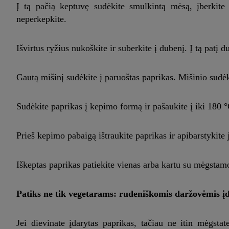
Į tą pačią keptuvę sudėkite smulkintą mėsą, įberkite 
neperkepkite.
Išvirtus ryžius nukoškite ir suberkite į dubenį. Į tą patį
Gautą mišinį sudėkite į paruoštas paprikas. Mišinio sudėk
Sudėkite paprikas į kepimo formą ir pašaukite į iki 180 °
Prieš kepimo pabaigą ištraukite paprikas ir apibarstykite 
Iškeptas paprikas patiekite vienas arba kartu su mėgsta
Patiks ne tik vegetarams: rudeniškomis daržovėmis į
Jei dievinate įdarytas paprikas, tačiau ne itin mėgst