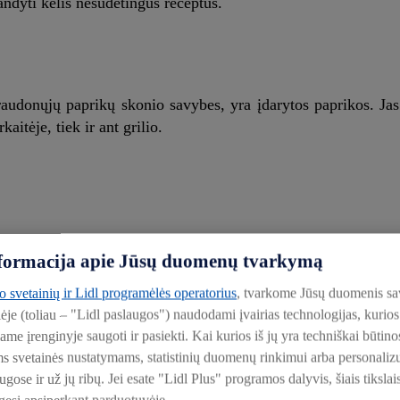
bandyti kelis nesudėtingus receptus.
a raudonųjų paprikų skonio savybes, yra įdarytos paprikos. Jas
kaitėje, tiek ir ant grilio.
informacija apie Jūsų duomenų tvarkymą
to svetainių ir Lidl programėlės operatorius
, tvarkome Jūsų duomenis sa
lėje (toliau – "Lidl paslaugos") naudodami įvairias technologijas, kuri
iame įrenginyje saugoti ir pasiekti. Kai kurios iš jų yra techniškai būti
ms svetainės nustatymams, statistinių duomenų rinkimui arba personali
ose ir už jų ribų. Jei esate "Lidl Plus" programos dalyvis, šiais tikslai