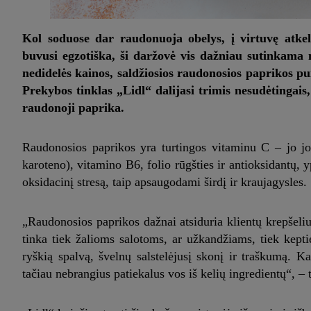
Kol soduose dar raudonuoja obelys, į virtuvę atke
buvusi egzotiška, ši daržovė vis dažniau sutinkama 
nedidelės kainos, saldžiosios raudonosios paprikos pui
Prekybos tinklas „Lidl“ dalijasi trimis nesudėtingais
raudonoji paprika.
Raudonosios paprikos yra turtingos vitaminu C – jo jo
karoteno), vitamino B6, folio rūgšties ir antioksidantų,
oksidacinį stresą, taip apsaugodami širdį ir kraujagysles.
„Raudonosios paprikos dažnai atsiduria klientų krepšeliu
tinka tiek žalioms salotoms, ar užkandžiams, tiek kepti
ryškią spalvą, švelnų salstelėjusį skonį ir traškumą. Ka
tačiau nebrangius patiekalus vos iš kelių ingredientų“, –