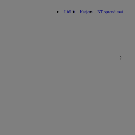
Lidl.lt
Karjera
NT sprendimai