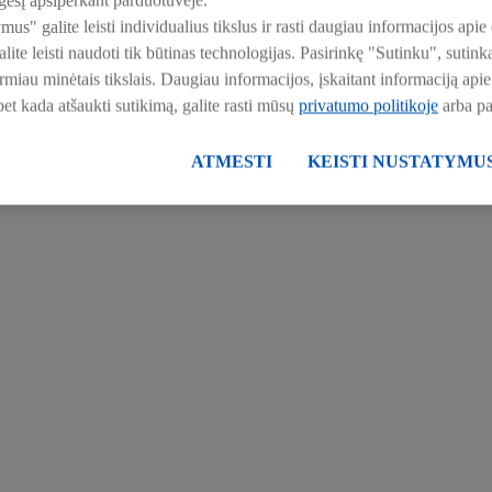
esį apsiperkant parduotuvėje.
ymus" galite leisti individualius tikslus ir rasti daugiau informacijos a
ite leisti naudoti tik būtinas technologijas. Pasirinkę "Sutinku", suti
irmiau minėtais tikslais. Daugiau informacijos, įskaitant informaciją a
 bet kada atšaukti sutikimą, galite rasti mūsų
privatumo politikoje
arba p
ATMESTI
KEISTI NUSTATYMU