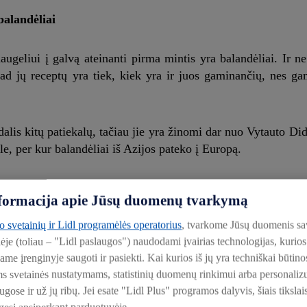
balandėliai
geliui į galvą ateinanti pirma mintis yra balandėliai. Ir ne 
kad jų receptų yra tiek, kiek yra ir juos gaminančių, nes g
dalis kitų patiekalų, tačiau jie yra žinomi dar nuo Vytauto Di
e, per kur balandėliai iš Azijos pateko į Europą.
oja turintys klasikinius ingredientus: kopūsto lapus, maltą 
informacija apie Jūsų duomenų tvarkymą
rūksta ir mėgstančių pomidorų padažą. „Lidl“ dalijasi recept
to svetainių ir Lidl programėlės operatorius
, tvarkome Jūsų duomenis sa
lėje (toliau – "Lidl paslaugos") naudodami įvairias technologijas, kuri
iame įrenginyje saugoti ir pasiekti. Kai kurios iš jų yra techniškai būti
ms svetainės nustatymams, statistinių duomenų rinkimui arba personali
ose ir už jų ribų. Jei esate "Lidl Plus" programos dalyvis, šiais tikslai
)