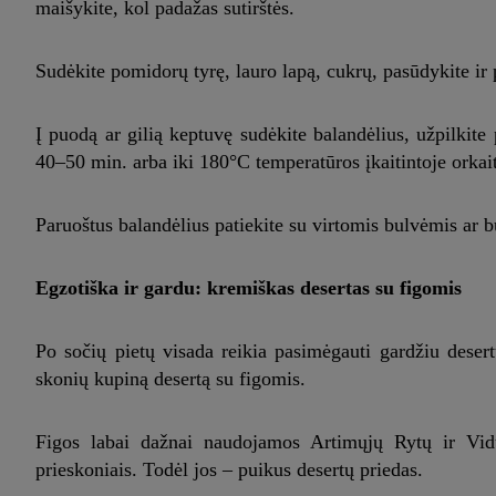
maišykite, kol padažas sutirštės.
Sudėkite pomidorų tyrę, lauro lapą, cukrų, pasūdykite ir p
Į puodą ar gilią keptuvę sudėkite balandėlius, užpilkite
40–50 min. arba iki 180°C temperatūros įkaitintoje orkait
Paruoštus balandėlius patiekite su virtomis bulvėmis ar bul
Egzotiška ir gardu: kremiškas desertas su figomis
Po sočių pietų visada reikia pasimėgauti gardžiu desertu
skonių kupiną desertą su figomis.
Figos labai dažnai naudojamos Artimųjų Rytų ir Vidu
prieskoniais. Todėl jos – puikus desertų priedas.