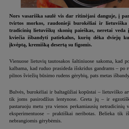
Nors vasariška saulė vis dar ritinėjasi danguje, į pa
tvirtos morkos, raudonieji burokėliai ir lietuviška
tradicinių lietuviškų skonių paieškas, neretai veda 
kviečia išbandyti patiekalus, kurių dėka dviejų ku
įkvėptą, kremišką desertą su figomis.
Vienuose lietuvių tautosakos šaltiniuose sakoma, kad po
kalbama, kad ruduo prasideda išskridus gandrams – po ru
pilnos šviežių būsimo rudens gėrybių, pats metas išbandy
Bulvės, burokėliai ir baltagūžiai kopūstai – lietuviško a
tik joms pasirodžius lentynose. Greta jų – ir egzotišk
pastaruoju metu yra vienos perkamiausių netradicinių v
eksperimentuose – praktiškai neribotas. Belieka tik i
nebrangiomis gėrybėmis.