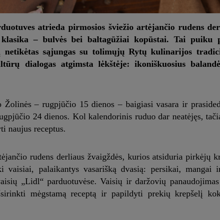
rduotuves atrieda pirmosios šviežio artėjančio rudens der
 klasika – bulvės bei baltagūžiai kopūstai. Tai puiku p
į netikėtas sąjungas su tolimųjų Rytų kulinarijos tradic
ltūrų dialogas atgimsta lėkštėje: ikoniškuosius baland
 Žolinės – rugpjūčio 15 dienos – baigiasi vasara ir praside
gpjūčio 24 dienos. Kol kalendorinis ruduo dar neatėjęs, tači
ti naujus receptus.
rtėjančio rudens derliaus žvaigždės, kurios atsiduria pirkėjų k
i vaisiai, palaikantys vasarišką dvasią: persikai, mangai i
aisių „Lidl“ parduotuvėse. Vaisių ir daržovių panaudojimas
šsirinkti mėgstamą receptą ir papildyti prekių krepšelį ko