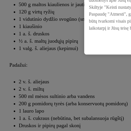
duomenys apie Jūsų elg
500 g maltos kiaulienos ir jautienos mišinio
Skiltyje "Keisti nustat
120 g virtų ryžių
Paspaudę "Atmesti", gal
1 vidutinio dydžio svogūno (smulkiai supjaustyto)
būtų tvarkomi visais p
1 kiaušinio
laikotarpį ir Jūsų teisę
1 a. š. druskos
½ a. š. maltų juodųjų pipirų
1 valg. š. aliejaus (kepimui)
Padažui:
2 v. š. aliejaus
2 v. š. miltų
500 ml mėsos sultinio arba vandens
200 g pomidorų tyrės (arba konservuotų pomidorų)
1 lauro lapo
1 a. š. cukraus (nebūtina, bet subalansuoja rūgštį)
Druskos ir pipirų pagal skonį