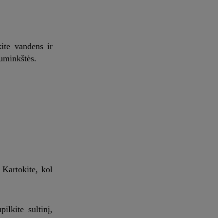
kite vandens ir
suminkštės.
 Kartokite, kol
ilkite sultinį,