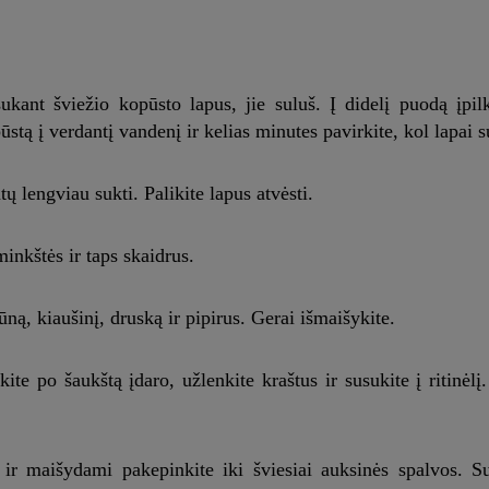
sukant šviežio kopūsto lapus, jie suluš. Į didelį puodą įpil
pūstą į verdantį vandenį ir kelias minutes pavirkite, kol lapai 
tų lengviau sukti. Palikite lapus atvėsti.
inkštės ir taps skaidrus.
ną, kiaušinį, druską ir pipirus. Gerai išmaišykite.
te po šaukštą įdaro, užlenkite kraštus ir susukite į ritinėlį.
 ir maišydami pakepinkite iki šviesiai auksinės spalvos. Sup