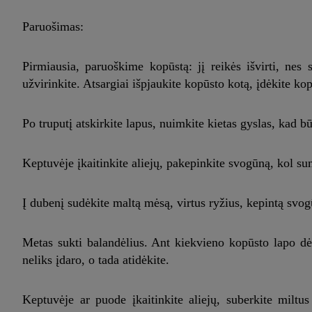
Paruošimas:
Pirmiausia, paruoškime kopūstą: jį reikės išvirti, nes 
užvirinkite. Atsargiai išpjaukite kopūsto kotą, įdėkite ko
Po truputį atskirkite lapus, nuimkite kietas gyslas, kad bū
Keptuvėje įkaitinkite aliejų, pakepinkite svogūną, kol sum
Į dubenį sudėkite maltą mėsą, virtus ryžius, kepintą svogū
Metas sukti balandėlius. Ant kiekvieno kopūsto lapo dėki
neliks įdaro, o tada atidėkite.
Keptuvėje ar puode įkaitinkite aliejų, suberkite miltus