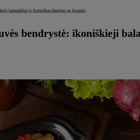
škieji balandėliai ir kremiškas desertas su figomis
rtuvės bendrystė: ikoniškieji bal