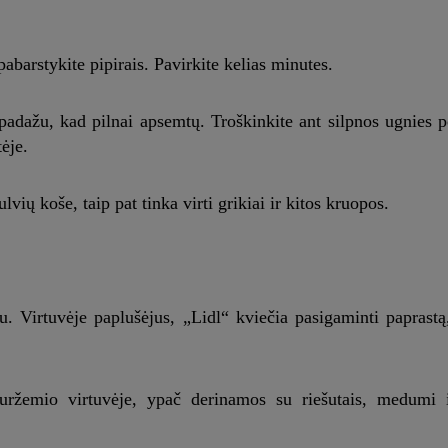
abarstykite pipirais. Pavirkite kelias minutes.
 padažu, kad pilnai apsemtų. Troškinkite ant silpnos ugnies 
ėje.
vių koše, taip pat tinka virti grikiai ir kitos kruopos.
. Virtuvėje paplušėjus, „Lidl“ kviečia pasigaminti paprastą,
ržemio virtuvėje, ypač derinamos su riešutais, medumi i