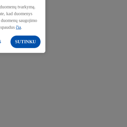
pie duomenų tvarkymą.
nkate, kad duomenys
pie duomenų saugojimo
aspaudus
čia
.
S
SUTINKU