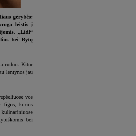
liaus gėrybės:
roga leistis į
ijomis. „Lidl“
ėlius bei Rytų
da ruduo. Kitur
au lentynos jau
repšeliuose vos
r figos, kurios
 kulinariniuose
kybiškomis bei