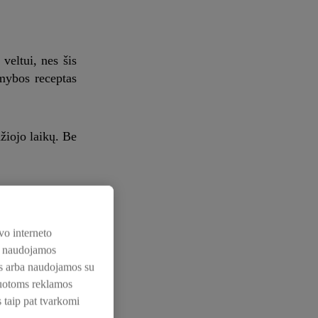
veltui, nes šis
amybos receptas
džiojo laikų. Be
mėsą ir ryžius.
u, kuris pavyks
vo interneto
os naudojamos
nos arba naudojamos su
zuotoms reklamos
s taip pat tvarkomi