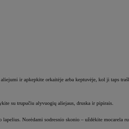
iejumi ir apkepkite orkaitėje arba keptuvėje, kol ji taps traš
te su trupučiu alyvuogių aliejaus, druska ir pipirais.
ko lapelius. Norėdami sodresnio skonio – uždėkite mocarela ru