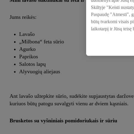
Mini lavašo suktinukai su feta ir daržovėmis
duomenys apie Jūsų elg
Skiltyje "Keisti nustat
Paspaudę "Atmesti", gal
Jums reikės:
būtų tvarkomi visais p
laikotarpį ir Jūsų teisę
Lavašo
„Milbona“ feta sūrio
Agurko
Paprikos
Salotos lapų
Alyvuogių aliejaus
Ant lavašo užtepkite sūrio, sudėkite supjaustytas daržoves
kuriuos būtų patogu suvalgyti vienu ar dviem kąsniais.
Brusketos su vyšniniais pomidoriukais ir sūriu