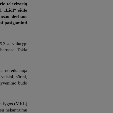
ie televizorių
d „Lidl“ siūlo
iežio derliaus
ai pasigaminti
 XX a. viduryje
i baruose. Tokia
as nereikalauja
vaisiai, sūriai,
o gyvenimo būdo
nio lygos (MKL)
l su nekantrumu