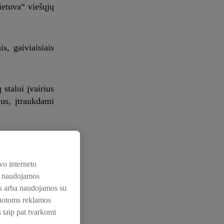
ietuva“ viešųjų
s, gaiviaisiais
stalui įvairius
ius, įtraukdami
vo interneto
, nealkoholinio
os naudojamos
siruošti tikrai
nos arba naudojamos su
zuotoms reklamos
s taip pat tvarkomi