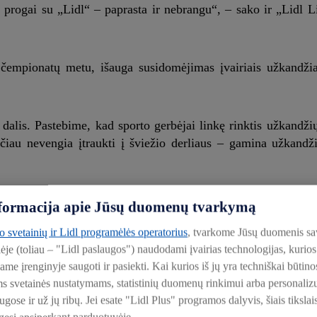
 progai su „Lidl“ – paprasta ir nebrangu“, – sako ir „Lidl L
 čempionatų metu, išauga susidomėjimas įvairiais užkandžiai
alis. Pastebime, kad sporto gerbėjai linkę rinktis užkandžių 
ačiau nevengia įtraukti į šviežio derliaus – gamina užkandž
informacija apie Jūsų duomenų tvarkymą
to svetainių ir Lidl programėlės operatorius
, tvarkome Jūsų duomenis sa
uo šviežių daržovių ir vaisių iki sūrių, kumpio, traškučių
lėje (toliau – "Lidl paslaugos") naudodami įvairias technologijas, kuri
 beliks pasiraitoti rankoves, išsirinkti mėgstamą receptą ir pa
iame įrenginyje saugoti ir pasiekti. Kai kurios iš jų yra techniškai būti
ms svetainės nustatymams, statistinių duomenų rinkimui arba personali
ose ir už jų ribų. Jei esate "Lidl Plus" programos dalyvis, šiais tikslai