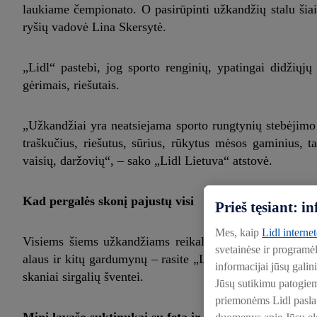
laukiame čempionato. O pasirūpinti užkandžių stalu šiai
ryšių vadovė Lina Skersytė.
„Lidl“ pastebi, jog sporto renginių, ypatingai didžiųjų
gėrimais, riešutais.
„Užkandžiai yra neatsiejama sporto rungtynių stebėjimo d
traškučius, riešutus, sūrius, rūkytus mėsos gaminius, t
vaisių, daržovių“, – sako „Lidl Lietuva“ atstovė.
Kad pergalės skonį pajustų visi
Prieš tęsiant: 
Mes, kaip
Lidl interne
Visiems šiems užkandžiams reikalingus ingredientus – n
svetainėse ir programė
alaus ir kitų gardumynų – rasite „Lidl“ parduotuvėse. Tad
informacijai jūsų galin
skaniai sirgalių šventei.
Jūsų sutikimu patogie
priemonėms Lidl paslaug