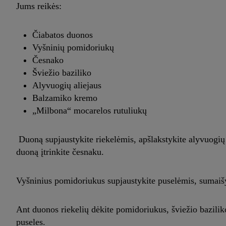
Jums reikės:
Čiabatos duonos
Vyšninių pomidoriukų
Česnako
Šviežio baziliko
Alyvuogių aliejaus
Balzamiko kremo
„Milbona“ mocarelos rutuliukų
Duoną supjaustykite riekelėmis, apšlakstykite alyvuogių al
duoną įtrinkite česnaku.
Vyšninius pomidoriukus supjaustykite puselėmis, sumaišyki
Ant duonos riekelių dėkite pomidoriukus, šviežio bazili
puseles.