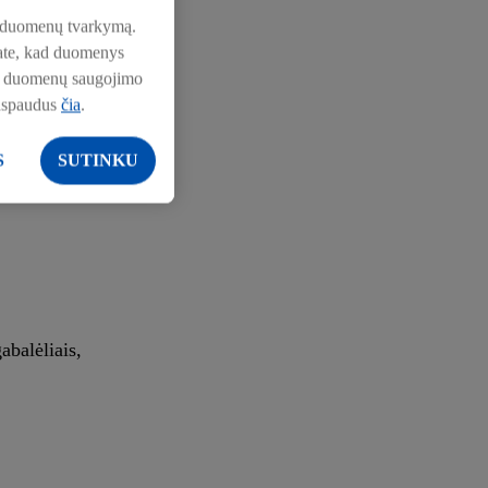
pie duomenų tvarkymą.
nkate, kad duomenys
pie duomenų saugojimo
aspaudus
čia
.
S
SUTINKU
abalėliais,