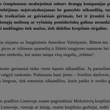
io čempionatas neabejotinai suburs draugų kompanijas pr
stebėjimas neįsivaizduojamas be gausybės užkandžių, ta
is traškučiais ar gaiviaisiais gėrimais, bet ir įtraukti šv
eltonųjų melionų ar vyšninių pomidoriukų galima nesunki
i nudžiugins tiek mažus, tiek didelius krepšinio sirgalius.
ia siejama su Jungtinėmis Amerikos Valstijomis. Būtent ten
i picos ar vištienos sparnelių ir žiūrėti rungtynes namuose be
rumo simboliu, kai stalas tampa visų sirgalių „tribūna“.
krano geriausiai tinka vieno kąsnio užkandžiai. Jų paruošim
 valgyti rankomis. Puikiausia bazė jiems – šviežios daržovės, 
ek lengvus, tiek sotesnius užkandžius, kurie patiks ir sveik
los pradžios Lietuvoje esame pagrindiniai Moksleivių krepši
 Lietuvoje, vienaip ar kitaip, esame krepšinio gerbėjai, todė