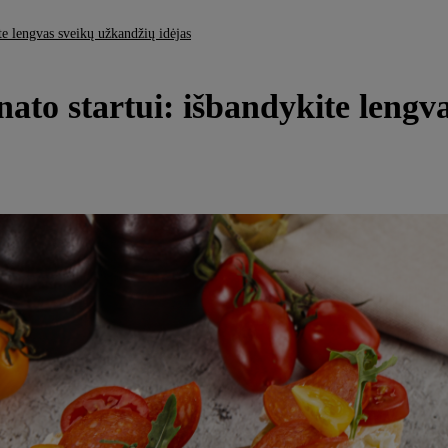
te lengvas sveikų užkandžių idėjas
ato startui: išbandykite lengva