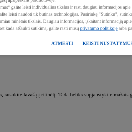
esį apsiperkant parduotuvėje.
ymus" galite leisti individualius tikslus ir rasti daugiau informacijos a
ite leisti naudoti tik būtinas technologijas. Pasirinkę "Sutinku", suti
irmiau minėtais tikslais. Daugiau informacijos, įskaitant informaciją a
 bet kada atšaukti sutikimą, galite rasti mūsų
privatumo politikoje
arba p
ATMESTI
KEISTI NUSTATYMU
, susukite lavašą į ritinėlį. Tada beliks supjaustykite mažais g