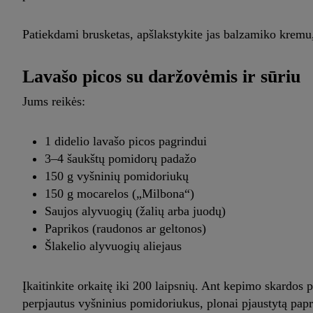
Patiekdami brusketas, apšlakstykite jas balzamiko kremu, k
Lavašo picos su daržovėmis ir sūriu
Jums reikės:
1 didelio lavašo picos pagrindui
3–4 šaukštų pomidorų padažo
150 g vyšninių pomidoriukų
150 g mocarelos („Milbona“)
Saujos alyvuogių (žalių arba juodų)
Paprikos (raudonos ar geltonos)
Šlakelio alyvuogių aliejaus
Įkaitinkite orkaitę iki 200 laipsnių. Ant kepimo skardos 
perpjautus vyšninius pomidoriukus, plonai pjaustytą papr