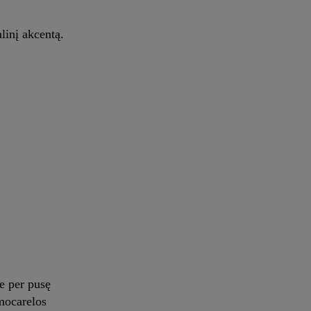
linį akcentą.
te per pusę
 mocarelos