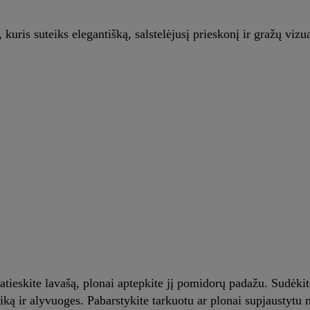
uris suteiks elegantišką, salstelėjusį prieskonį ir gražų vizua
patieskite lavašą, plonai aptepkite jį pomidorų padažu. Sudėki
iką ir alyvuoges. Pabarstykite tarkuotu ar plonai supjaustytu