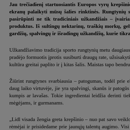
Jau trečiadienį startuosiantis Europos vyrų krepšin
ekranų palaikyti mūsų šalies rinktinės. Rungtynių 
pasirūpinti ne tik tradiciniais užkandžiais – įvairia
produktus. Iš sultingų nektarinų, traškių morkų, g
gardžių, spalvingų ir išradingų užkandžių, kurie tikra
Užkandžiavimo tradicija sporto rungtynių metu daugiaus
pradėjo formuotis įprotis susiburti draugų rate, užsisakyt
kultūra greitai paplito ir į kitas šalis. Maistas tapo bend
Žiūrint rungtynes svarbiausia – patogumas, todėl prie e
daug laiko virtuvėje, jie yra spalvingi, skanūs ir patogūs
kumpis ar lavašas. Tokie ingredientai leidžia derinti ti
mėgėjams, ir gurmanams.
„Lidl visada žengia greta krepšinio – nuo pat savo veik
rėmėjai ir prisidedame prie jaunųjų talentų augimo. Visi