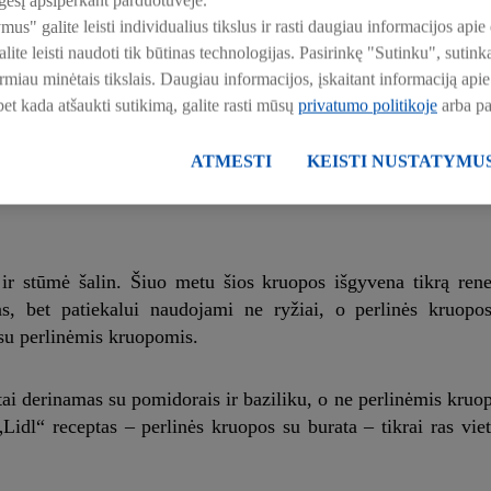
esį apsiperkant parduotuvėje.
ymus" galite leisti individualius tikslus ir rasti daugiau informacijos a
ite leisti naudoti tik būtinas technologijas. Pasirinkę "Sutinku", suti
u alyvuogių aliejumi. Šiek tiek atvėsinkite duoną ir švelniai 
irmiau minėtais tikslais. Daugiau informacijos, įskaitant informaciją a
e, skonio ir kumpio turėtų būti gausu. Galiausiai, papuošk
 bet kada atšaukti sutikimą, galite rasti mūsų
privatumo politikoje
arba p
auksu kartais vadinamu alyvuogių aliejumi. „Raudoni vakarai“ 
ATMESTI
KEISTI NUSTATYMU
i ir stūmė šalin. Šiuo metu šios kruopos išgyvena tikrą ren
s, bet patiekalui naudojami ne ryžiai, o perlinės kruopos
 su perlinėmis kruopomis.
astai derinamas su pomidorais ir baziliku, o ne perlinėmis kruo
„Lidl“ receptas – perlinės kruopos su burata – tikrai ras viet