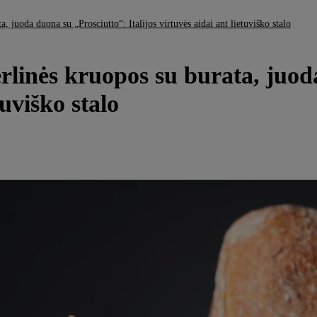
, juoda duona su „Prosciutto“: Italijos virtuvės aidai ant lietuviško stalo
rlinės kruopos su burata, juod
tuviško stalo