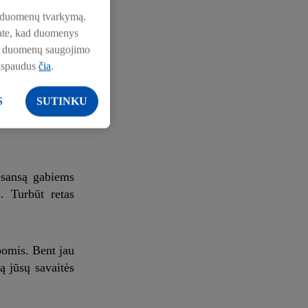
pie duomenų tvarkymą.
nkate, kad duomenys
patepkite pesto
pie duomenų saugojimo
ite mėgstamais
aspaudus
čia
.
ant jūsų stalo.
S
SUTINKU
esansą gabiems
. Turbūt retas
pomis. Bent jau
ą jūsų savaitės