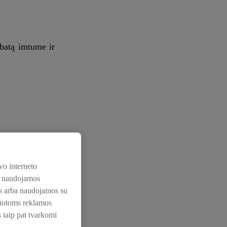
abatą imtume ir
vo interneto
os naudojamos
nos arba naudojamos su
zuotoms reklamos
s taip pat tvarkomi