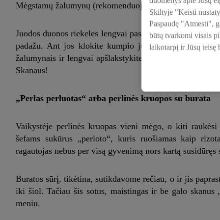
duomenys apie Jūsų elg
Mėgstamų žalumynų (rekomenduojame gražgarstes)
Skiltyje "Keisti nustat
Paspaudę "Atmesti", gal
Juodos duonos riekeles lengvai paskrudinkite keptuvėje s
būtų tvarkomi visais p
padažu. Ant jos klokite kumpio juosteles – netaupykit
laikotarpį ir Jūsų teisę
žalumynais ir lengvai apšlakstykite ypač tyru, Italijos 
Skanaus!
„Perlas perluotas“ arba perlinės kruopos su burata
Vaikystėje perlinės kruopas vieni mėgo, o kiti raukės
šefams sukūrus „perloto“, kuris ruošiamas kaip rizota
ragautojas nebus per visą gyvenimą nors kartą susidūręs
Buratos sūrį, tikėtina, sutikdavome rečiau, o ir jis papr
iki šiol. Tačiau šis sotus, maistingas ir be galo skanus 
meniu.