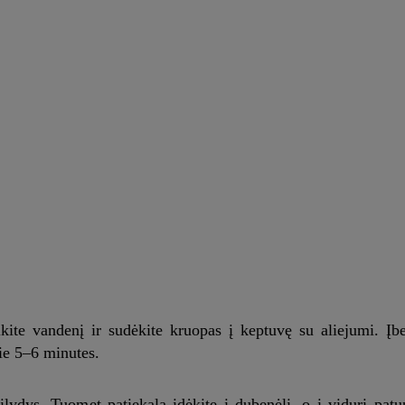
lkite vandenį ir sudėkite kruopas į keptuvę su aliejumi. Įbe
pie 5–6 minutes.
šsilydys. Tuomet patiekalą įdėkite į dubenėlį, o į vidurį patu