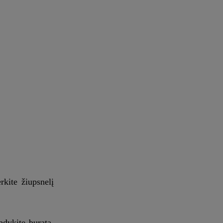
rkite žiupsnelį
pdykite buratą.