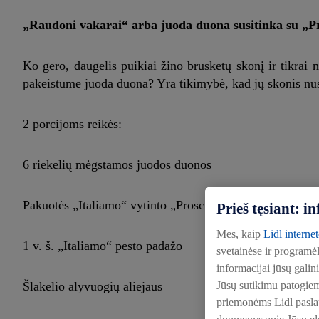
„Raudoni vakarai“ arba juoda duona susitinka su „P
Ko gero, daugelis puikiai žino brusketų skonį ir tikrai 
pakeistume juoda duona? Yra tikimybė, kad jų skonis nuste
2 porcijoms reikės:
6 riekelių mėgstamos juodos duonos
Pakuotės „Italiamo“ vytinto „Prosciutto Crudo“ kiaulie
Prieš tęsiant: 
Mes, kaip
Lidl interne
1 v. š. „Italiamo“ pesto padažo
svetainėse ir programė
informacijai jūsų galin
Jūsų sutikimu patogie
Šlakelio alyvuogių aliejaus
priemonėms Lidl paslaug