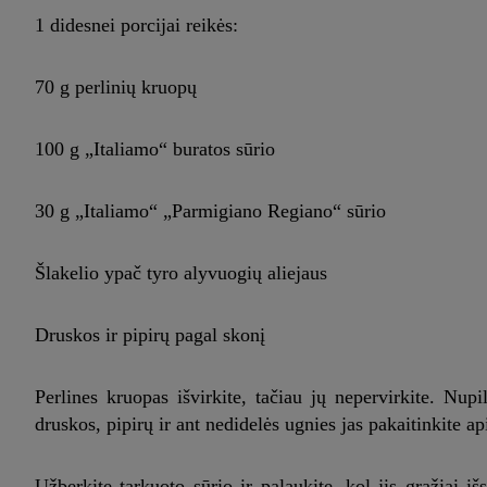
1 didesnei porcijai reikės:
70 g perlinių kruopų
100 g „Italiamo“ buratos sūrio
30 g „Italiamo“ „Parmigiano Regiano“ sūrio
Šlakelio ypač tyro alyvuogių aliejaus
Druskos ir pipirų pagal skonį
Perlines kruopas išvirkite, tačiau jų nepervirkite. Nupi
druskos, pipirų ir ant nedidelės ugnies jas pakaitinkite a
Užberkite tarkuoto sūrio ir palaukite, kol jis gražiai i