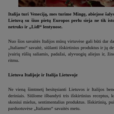
Italija turi Veneciją, mes turime Mingę, abiejose šal
Lietuvą su šiuo pietų Europos perlu sieja ne tik is
netruks ir „Lidl“ lentynose.
Nuo šios savaitės Italijos mūsų virtuvėse gali būti dar 
„Italiamo“ savaitė, siūlanti išskirtinius produktus ir jų 
įvairių rūšių saliamis, padažai, alyvuogių aliejus ir, žin
ritmu.
Lietuva Italijoje ir Italija Lietuvoje
Ne vieną šimtmetį besitęsianti Lietuvos ir Italijos bend
deriniais. Siūlome išbandyti tris išskirtinius receptus,
skoniui mielus, sentimentalius produktus. Išskirtinių, p
parduotuvėse „Italiamo“ savaitės metu.