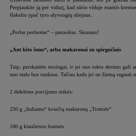
Perpjaukite ją per vidurį, kad sūrio viduje esantis kremas
šlakeliu ypač tyro alyvuogių aliejaus.
„Perlas perluotas“ – paruoštas. Skanaus!
„Ant kito šono“, arba makaronai su spirgučiais
Taip, perskaitėte teisingai, ir jei nuo tokio derinio gali 
nuo stalo bus sunkiau. Tačiau kada jei ne žiemą ragauti m
2 didelėms porcijoms reikės:
250 g „Italiamo“ kviečių makaronų „Trottole“
100 g kiaulienos šoninės