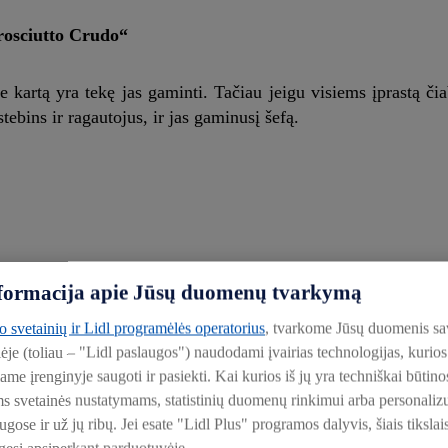
rosciutto Crudo“
ne kartą yra tekę jas gaminti. Tačiau jeigu visiems įprastą či
bins ir ragautojus, ir jas gaminusį šefą.
nos kumpio
informacija apie Jūsų duomenų tvarkymą
to svetainių ir Lidl programėlės operatorius
, tvarkome Jūsų duomenis sa
lėje (toliau – "Lidl paslaugos") naudodami įvairias technologijas, kuri
iame įrenginyje saugoti ir pasiekti. Kai kurios iš jų yra techniškai būti
ms svetainės nustatymams, statistinių duomenų rinkimui arba personali
ose ir už jų ribų. Jei esate "Lidl Plus" programos dalyvis, šiais tikslai