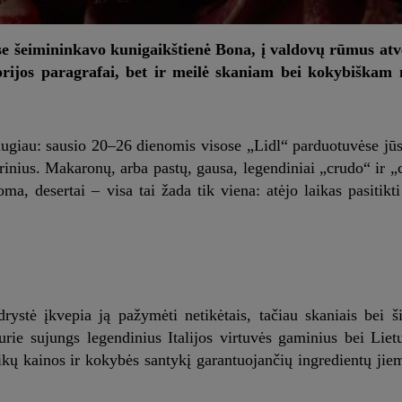
yse šeimininkavo kunigaikštienė Bona, į valdovų rūmus atve
torijos paragrafai, bet ir meilė skaniam bei kokybiškam 
daugiau: sausio 20–26 dienomis visose „Lidl“ parduotuvėse jū
derinius. Makaronų, arba pastų, gausa, legendiniai „crudo“ ir 
oma, desertai – visa tai žada tik viena: atėjo laikas pasitikt
rystė įkvepia ją pažymėti netikėtais, tačiau skaniais bei ši
 kurie sujungs legendinius Italijos virtuvės gaminius bei Lie
uikų kainos ir kokybės santykį garantuojančių ingredientų jiem