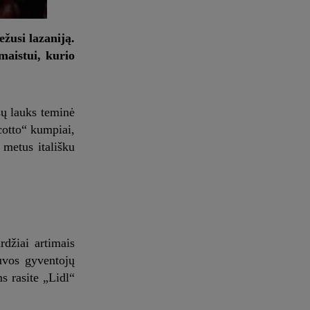
žusi lazaniją.
maistui, kurio
sų lauks teminė
„cotto“ kumpiai,
i metus itališku
rdžiai artimais
tuvos gyventojų
s rasite „Lidl“