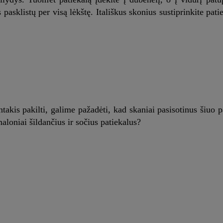
 pasklistų per visą lėkštę. Itališkus skonius sustiprinkite pat
antakis pakilti, galime pažadėti, kad skaniai pasisotinus šiuo p
aloniai šildančius ir sočius patiekalus?