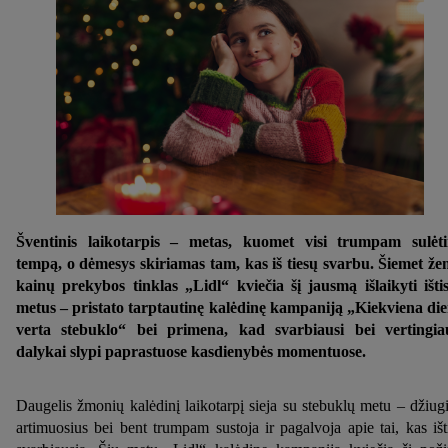
Šventinis laikotarpis – metas, kuomet visi trumpam sulėt
tempą, o dėmesys skiriamas tam, kas iš tiesų svarbu. Šiemet ž
kainų prekybos tinklas „Lidl“ kviečia šį jausmą išlaikyti išti
metus – pristato tarptautinę kalėdinę kampaniją „Kiekviena di
verta stebuklo“ bei primena, kad svarbiausi bei vertingia
dalykai slypi paprastuose kasdienybės momentuose.
Daugelis žmonių kalėdinį laikotarpį sieja su stebuklų metu – džiug
artimuosius bei bent trumpam sustoja ir pagalvoja apie tai, kas išt