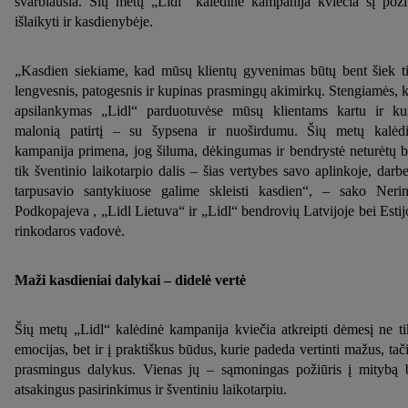
svarbiausia. Šių metų „Lidl“ kalėdine kampanija kviečia šį poži
išlaikyti ir kasdienybėje.
„Kasdien siekiame, kad mūsų klientų gyvenimas būtų bent šiek t
lengvesnis, patogesnis ir kupinas prasmingų akimirkų. Stengiamės, 
apsilankymas „Lidl“ parduotuvėse mūsų klientams kartu ir ku
malonią patirtį – su šypsena ir nuoširdumu. Šių metų kalėd
kampanija primena, jog šiluma, dėkingumas ir bendrystė neturėtų b
tik šventinio laikotarpio dalis – šias vertybes savo aplinkoje, darbe
tarpusavio santykiuose galime skleisti kasdien“, – sako Neri
Podkopajeva , „Lidl Lietuva“ ir „Lidl“ bendrovių Latvijoje bei Estij
rinkodaros vadovė.
Maži kasdieniai dalykai – didelė vertė
Šių metų „Lidl“ kalėdinė kampanija kviečia atkreipti dėmesį ne ti
emocijas, bet ir į praktiškus būdus, kurie padeda vertinti mažus, tač
prasmingus dalykus. Vienas jų – sąmoningas požiūris į mitybą 
atsakingus pasirinkimus ir šventiniu laikotarpiu.