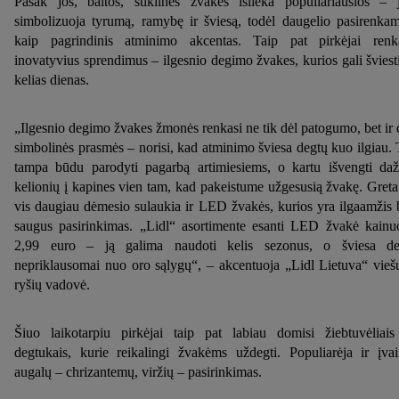
Pasak jos, baltos, stiklinės žvakės išlieka populiariausios – 
simbolizuoja tyrumą, ramybę ir šviesą, todėl daugelio pasirenka
kaip pagrindinis atminimo akcentas. Taip pat pirkėjai renk
inovatyvius sprendimus – ilgesnio degimo žvakes, kurios gali šviesti
kelias dienas.
„Ilgesnio degimo žvakes žmonės renkasi ne tik dėl patogumo, bet ir 
simbolinės prasmės – norisi, kad atminimo šviesa degtų kuo ilgiau. 
tampa būdu parodyti pagarbą artimiesiems, o kartu išvengti da
kelionių į kapines vien tam, kad pakeistume užgesusią žvakę. Greta
vis daugiau dėmesio sulaukia ir LED žvakės, kurios yra ilgaamžis 
saugus pasirinkimas. „Lidl“ asortimente esanti LED žvakė kainu
2,99 euro – ją galima naudoti kelis sezonus, o šviesa d
nepriklausomai nuo oro sąlygų“, – akcentuoja „Lidl Lietuva“ vieš
ryšių vadovė.
Šiuo laikotarpiu pirkėjai taip pat labiau domisi žiebtuvėliais
degtukais, kurie reikalingi žvakėms uždegti. Populiarėja ir įvai
augalų – chrizantemų, viržių – pasirinkimas.