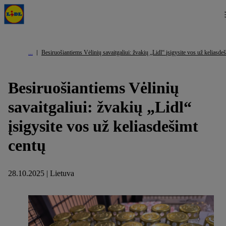
Besiruošiantiems Vėlinių savaitgaliui: žvakių „Lidl“ įsigysite vos už keliasde
Besiruošiantiems Vėlinių
savaitgaliui: žvakių „Lidl“
įsigysite vos už keliasdešimt
centų
28.10.2025 | Lietuva