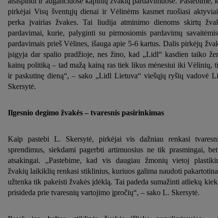
atsispindi ir augančiuose kapinių žvakių pardavimuose. Pastebime, 
pirkėjai Visų šventųjų dienai ir Vėlinėms kasmet ruošiasi aktyviai
perka įvairias žvakes. Tai liudija atminimo dienoms skirtų žva
pardavimai, kurie, palyginti su pirmosiomis pardavimų savaitėmis
pardavimais prieš Vėlines, išauga apie 5-6 kartus. Dalis pirkėjų žva
įsigyja dar spalio pradžioje, nes žino, kad „Lidl“ kasdien taiko ž
kainų politiką – tad mažą kainą ras tiek likus mėnesiui iki Vėlinių, t
ir paskutinę dieną“, – sako „Lidl Lietuva“ viešųjų ryšių vadovė L
Skersytė.
Ilgesnio degimo žvakės – tvaresnis pasirinkimas
Kaip pastebi L. Skersytė, pirkėjai vis dažniau renkasi tvaresn
sprendimus, siekdami pagerbti artimuosius ne tik prasmingai, bet
atsakingai. „Pastebime, kad vis daugiau žmonių vietoj plastiki
žvakių laikiklių renkasi stiklinius, kuriuos galima naudoti pakartotina
užtenka tik pakeisti žvakės įdėklą. Tai padeda sumažinti atliekų kiekį
prisideda prie tvaresnių vartojimo įpročių“, – sako L. Skersytė.