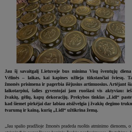
Jau šį savaitgalį Lietuvoje bus minima Visų šventųjų diena
Vėlinės – laikas, kai kapines užlieja tūkstančiai šviesų. T
žmonės prisimena ir pagerbia išėjusius artimuosius. Artėjant š
laikotarpiui, šalies gyventojai jam ruošiasi vis aktyviau: ie
žvakių, gėlių, kapų dekoracijų. Prekybos tinklas „Lidl“ paste
kad šiemet pirkėjai dar labiau atsižvelgia į žvakių degimo truk
tvarumą ir kainą, kurią „Lidl“ užtikrina žemą.
„Jau spalio pradžioje žmonės pradeda ruoštis atminimo dienoms, o 