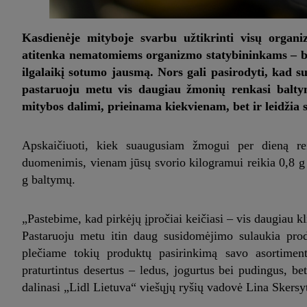
Kasdienėje mityboje svarbu užtikrinti visų organi
atitenka nematomiems organizmo statybininkams – ba
ilgalaikį sotumo jausmą. Nors gali pasirodyti, kad su
pastaruoju metu vis daugiau žmonių renkasi balty
mitybos dalimi, prieinama kiekvienam, bet ir leidžia
Apskaičiuoti, kiek suaugusiam žmogui per dieną rei
duomenimis, vienam jūsų svorio kilogramui reikia 0,8 g b
g baltymų.
„Pastebime, kad pirkėjų įpročiai keičiasi – vis daugiau k
Pastaruoju metu itin daug susidomėjimo sulaukia produ
plečiame tokių produktų pasirinkimą savo asortimente
praturtintus desertus – ledus, jogurtus bei pudingus, bet
dalinasi „Lidl Lietuva“ viešųjų ryšių vadovė Lina Skersy