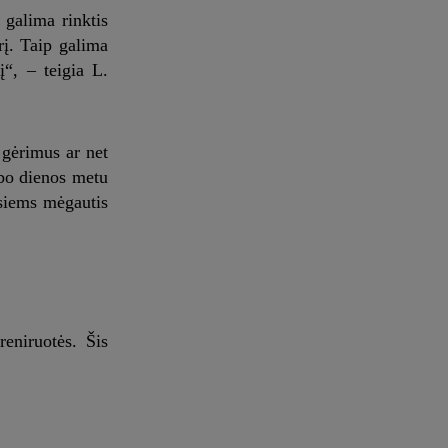
 galima rinktis
rį. Taip galima
į“, – teigia L.
 gėrimus ar net
rbo dienos metu
isiems mėgautis
reniruotės. Šis