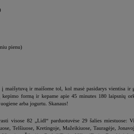
)
iniu pienu)
 maišytuvą ir maišome tol, kol masė pasidarys vientisa ir ga
 kepimo formą ir kepame apie 45 minutes 180 laipsnių orka
 uogiene arba jogurtu. Skanaus!
asti visose 82 „Lidl“ parduotuvėse 29 šalies miestuose: Vi
uose, Telšiuose, Kretingoje, Mažeikiuose, Tauragėje, Jonavo