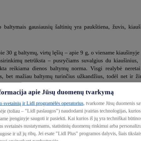
 baltymais gausiausių šaltinių yra paukštiena, žuvis, kiauš
pie 30 g baltymų, virtų lęšių – apie 9 g, o viename kiaušinyje
pasirinkimų netrūksta – pusryčiams suvalgius du kiaušinius
rinkta reikiama dienos baltymų norma. Visgi realybė nereta
s, bet mažiau baltymų turinčius užkandžius, todėl net ir ži
informacija apie Jūsų duomenų tvarkymą
siems, todėl siūlome itin platų baltymais praturtintų produ
to svetainių ir Lidl programėlės operatorius
, tvarkome Jūsų duomenis sa
io iki užkandžių bei gėrimų, pritaikytų skubančių kasdienybei
lėje (toliau – "Lidl paslaugos") naudodami įvairias technologijas, kuri
ingomis maistinėmis medžiagomis tiek namuose, tiek darbe ar
iame įrenginyje saugoti ir pasiekti. Kai kurios iš jų yra techniškai būti
ms svetainės nustatymams, statistinių duomenų rinkimui arba personali
ose ir už jų ribų. Jei esate "Lidl Plus" programos dalyvis, šiais tikslai