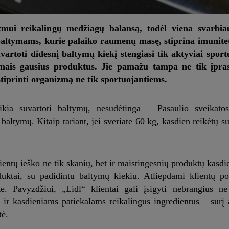
zmui reikalingų medžiagų balansą, todėl viena svarbia
ltymams, kurie palaiko raumenų masę, stiprina imunitet
vartoti didesnį baltymų kiekį stengiasi tik aktyviai sportu
mais gausius produktus. Jie pamažu tampa ne tik įpras
stiprinti organizmą ne tik sportuojantiems.
kia suvartoti baltymų, nesudėtinga – Pasaulio sveikatos
altymų. Kitaip tariant, jei sveriate 60 kg, kasdien reikėtų su
lientų ieško ne tik skanių, bet ir maistingesnių produktų kasdi
ktai, su padidintu baltymų kiekiu. Atliepdami klientų por
. Pavyzdžiui, „Lidl“ klientai gali įsigyti nebrangius ne
 ir kasdieniams patiekalams reikalingus ingredientus – sūrį ar
tė.