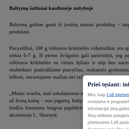
Baltymų šaltiniai kasdienėje mityboje
Baltymų galime gauti iš įvairių maisto produktų – tarp
produktai.
Pavyzdžiui, 100 g vištienos krūtinėlės vidutiniškai yra a
siekia 6-7 g. Iš pirmo žvilgsnio gali pasirodyti, jog 
vištienos krūtinėlės su virtais lęšiais ir taip bus su
skubėdami praleidžiame pusryčius, renkamės greitesniu
ieškoti, suvartojame mažiau nei reikėtų.
Prieš tęsiant: 
„Mums svarbu, kad subalansuota mityba būtų prieinama vi
Mes, kaip
Lidl interne
už žemą kainą – nuo jogurtų, baltyminių batonėlių ar sūr
svetainėse ir programė
leidžia žmonėms lengvai papildyti savo racioną reikal
informacijai jūsų galin
akcentuoja L. Skersytė.
Jūsų sutikimu patogie
priemonėms Lidl paslaug