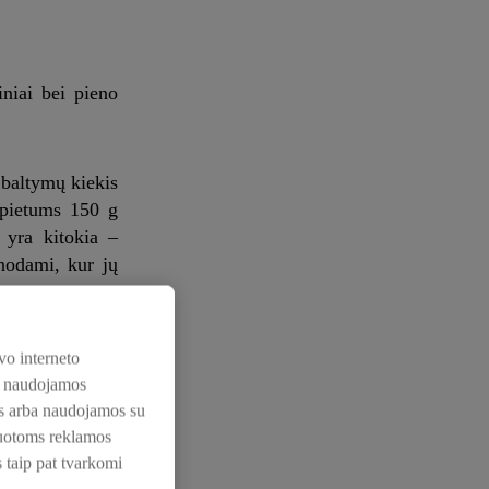
iniai bei pieno
 baltymų kiekis
, pietums 150 g
i yra kitokia –
nodami, kur jų
ktų pasirinkimą
vo interneto
. Tokia pasiūla
os naudojamos
 kelionėje“, –
nos arba naudojamos su
zuotoms reklamos
s taip pat tvarkomi