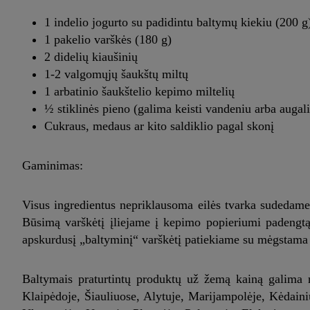
1 indelio jogurto su padidintu baltymų kiekiu (200 g
1 pakelio varškės (180 g)
2 didelių kiaušinių
1-2 valgomųjų šaukštų miltų
1 arbatinio šaukštelio kepimo miltelių
½ stiklinės pieno (galima keisti vandeniu arba augal
Cukraus, medaus ar kito saldiklio pagal skonį
Gaminimas:
Visus ingredientus nepriklausoma eilės tvarka sudedame į
Būsimą varškėtį įliejame į kepimo popieriumi padengtą
apskurdusį „baltyminį“ varškėtį patiekiame su mėgstama
Baltymais praturtintų produktų už žemą kainą galima r
Klaipėdoje, Šiauliuose, Alytuje, Marijampolėje, Kėdaini