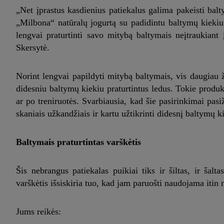
„Net įprastus kasdienius patiekalus galima pakeisti balt
„Milbona“ natūralų jogurtą su padidintu baltymų kiekiu,
lengvai praturtinti savo mitybą baltymais neįtraukiant
Skersytė.
Norint lengvai papildyti mitybą baltymais, vis daugiau 
didesniu baltymų kiekiu praturtintus ledus. Tokie produk
ar po treniruotės. Svarbiausia, kad šie pasirinkimai pas
skaniais užkandžiais ir kartu užtikrinti didesnį baltymų k
Baltymais praturtintas varškėtis
Šis nebrangus patiekalas puikiai tiks ir šiltas, ir šalt
varškėtis išsiskiria tuo, kad jam paruošti naudojama itin m
Jums reikės: