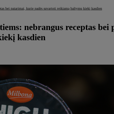
tas bei patarimai, kurie padės suvartoti reikiamą baltymų kiekį kasdien
tiems: nebrangus receptas bei 
kiekį kasdien