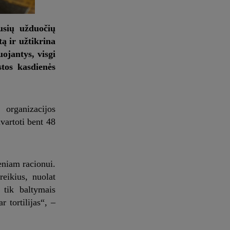
usių užduočių
ą ir užtikrina
ojantys, visgi
tos kasdienės
 organizacijos
vartoti bent 48
eniam racionui.
eikius, nuolat
 tik baltymais
 tortilijas“, –