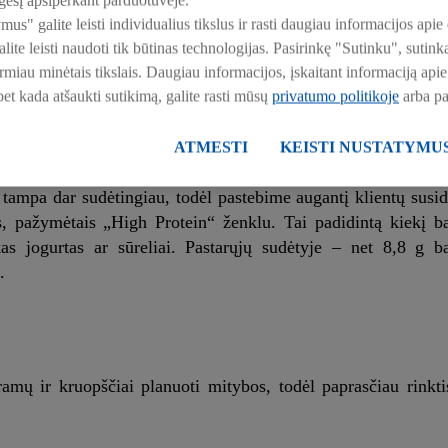
esį apsiperkant parduotuvėje.
ymus" galite leisti individualius tikslus ir rasti daugiau informacijos a
ite leisti naudoti tik būtinas technologijas. Pasirinkę "Sutinku", suti
ntiems ir svorį metantiems žmonėms. Jiems svarbu ne tik g
irmiau minėtais tikslais. Daugiau informacijos, įskaitant informaciją a
rėtų pakankamai „statybinių medžiagų“ raumenims atsistaty
 bet kada atšaukti sutikimą, galite rasti mūsų
privatumo politikoje
arba p
eičiasi ir reikiamų baltymų kiekio formulė – vienam kūno svo
ATMESTI
KEISTI NUSTATYMU
n tampa dar sudėtingiau, todėl pastebime augantį klientų su
s, pažymėtais „High Protein“ ženklu. Tai padidintą kiekį ba
kas jogurtas ar sūreliai. Pastarųjų sudėtyje – net 8,8 g b
.
amų ir kruopščiai planuoti mitybos, todėl paprasčiau rinkt