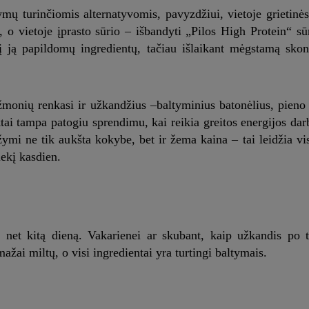
ymų turinčiomis alternatyvomis, pavyzdžiui, vietoje grietinės
 o vietoje įprasto sūrio – išbandyti „Pilos High Protein“ sū
 į ją papildomų ingredientų, tačiau išlaikant mėgstamą skon
žmonių renkasi ir užkandžius –baltyminius batonėlius, pieno
tai tampa patogiu sprendimu, kai reikia greitos energijos da
ižymi ne tik aukšta kokybe, bet ir žema kaina – tai leidžia v
iekį kasdien.
as net kitą dieną. Vakarienei ar skubant, kaip užkandis po t
ažai miltų, o visi ingredientai yra turtingi baltymais.