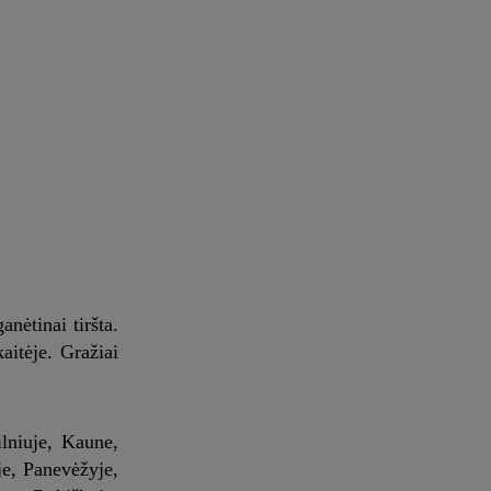
nėtinai tiršta.
itėje. Gražiai
lniuje, Kaune,
je, Panevėžyje,