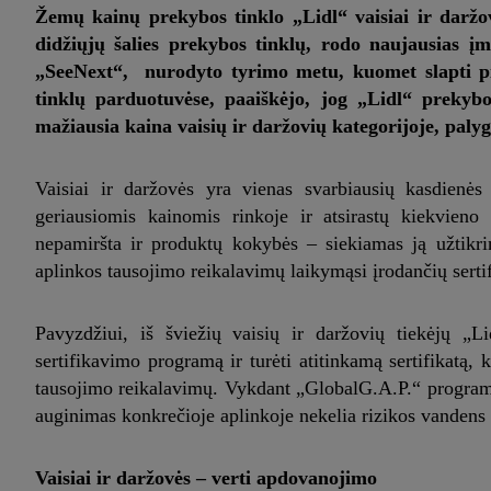
Žemų kainų prekybos tinklo „Lidl“ vaisiai ir daržo
didžiųjų šalies prekybos tinklų, rodo naujausias į
„SeeNext“, nurodyto tyrimo metu, kuomet slapti pir
tinklų parduotuvėse, paaiškėjo, jog „Lidl“ prekybo
mažiausia kaina vaisių ir daržovių kategorijoje, palygi
Vaisiai ir daržovės yra vienas svarbiausių kasdienės
geriausiomis kainomis rinkoje ir atsirastų kiekvieno
nepamiršta ir produktų kokybės – siekiamas ją užtikrint
aplinkos tausojimo reikalavimų laikymąsi įrodančių sertif
Pavyzdžiui, iš šviežių vaisių ir daržovių tiekėjų „L
sertifikavimo programą ir turėti atitinkamą sertifikatą,
tausojimo reikalavimų. Vykdant „GlobalG.A.P.“ programo
auginimas konkrečioje aplinkoje nekelia rizikos vandens
Vaisiai ir daržovės – verti apdovanojimo