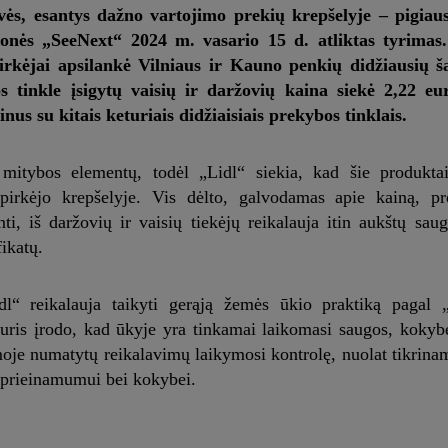
vės, esantys dažno vartojimo prekių krepšelyje – pigiau
monės „SeeNext“ 2024 m. vasario 15 d. atliktas tyrimas
kėjai apsilankė Vilniaus ir Kauno penkių didžiausių ša
s tinkle įsigytų vaisių ir daržovių kaina siekė 2,22 eu
nus su kitais keturiais didžiaisiais prekybos tinklais.
 mitybos elementų, todėl „Lidl“ siekia, kad šie produkta
 pirkėjo krepšelyje. Vis dėlto, galvodamas apie kainą, pr
i, iš daržovių ir vaisių tiekėjų reikalauja itin aukštų sau
ikatų.
idl“ reikalauja taikyti gerąją žemės ūkio praktiką pagal 
 kuris įrodo, kad ūkyje yra tinkamai laikomasi saugos, kokyb
je numatytų reikalavimų laikymosi kontrolę, nuolat tikrina
 prieinamumui bei kokybei.