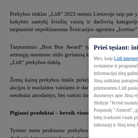
Prekybos tinklas „Lidl“ 2023 metais Lietuvoje taip pat y
kokybės santykį šviežių vaisių ir daržovių kategori
tarptautinė nepriklausoma Šveicarijos agentūra „Icertias“
Prieš tęsiant: 
Tarptautinio „Best Buy Award“ tyrimo metu apklausos 
artimųjų nuomone siūlo geriausią kainos ir kokybės sant
Mes, kaip
Lidl interne
„Lidl“ prekybos tinklą.
svetainėse ir programė
informacijai jūsų galin
Žemų kainų prekybos tinkle pirkėjai visada gali rasti b
Jūsų sutikimu patogie
akcijos ir nuolaidos vaisiams ir daržovėms, o nuo pernai
priemonėms Lidl paslaug
netobulai atrodantys, bet vartoti tinkami vaisiai ir daržo
duomenys apie Jūsų elg
Skiltyje "Keisti nustat
Paspaudę "Atmesti", gal
Pigiausi produktai – beveik visose kategorijose
būtų tvarkomi visais p
laikotarpį ir Jūsų teisę
Tyrimo metu penkiuose prekybos tinkluose buvo lygina