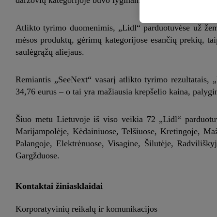
daržovių kategorijoje buvo lyginama, kiek kainuoja obuol
Atlikto tyrimo duomenimis, „Lidl“ parduotuvėse už žemia
mėsos produktų, gėrimų kategorijose esančių prekių, tai
saulėgrąžų aliejaus.
Remiantis „SeeNext“ vasarį atlikto tyrimo rezultatais, 
34,76 eurus – o tai yra mažiausia krepšelio kaina, palygin
Šiuo metu Lietuvoje iš viso veikia 72 „Lidl“ parduotuv
Marijampolėje, Kėdainiuose, Telšiuose, Kretingoje, Ma
Palangoje, Elektrėnuose, Visagine, Šilutėje, Radvilišk
Gargžduose.
Kontaktai žiniasklaidai
Korporatyvinių reikalų ir komunikacijos