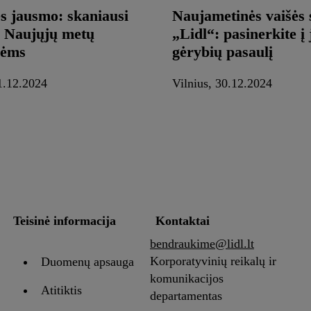
ės jausmo: skaniausi
Naujametinės vaišės 
i Naujųjų metų
„Lidl“: pasinerkite į
vėms
gėrybių pasaulį
1.12.2024
Vilnius, 30.12.2024
Teisinė informacija
Kontaktai
bendraukime@lidl.lt
Korporatyvinių reikalų ir
Duomenų apsauga
komunikacijos
Atitiktis
departamentas