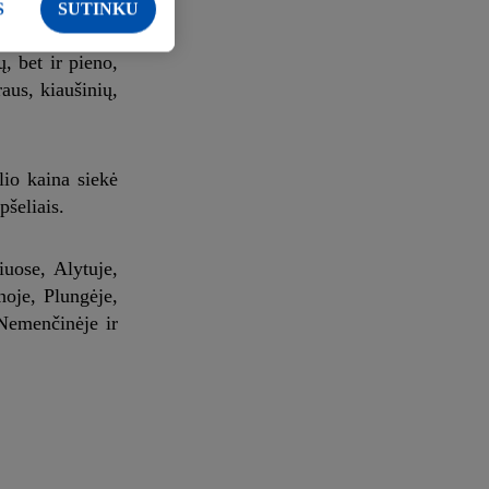
S
SUTINKU
, bet ir pieno,
aus, kiaušinių,
lio kaina siekė
pšeliais.
iuose, Alytuje,
oje, Plungėje,
 Nemenčinėje ir