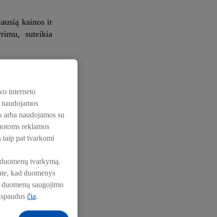
ausią kainos ir
rimu, suteikia
nklas jų ar jų
įvardijo būtent
vo interneto
os naudojamos
nos arba naudojamos su
amos specialios
zuotoms reklamos
us“, kuriuose –
s taip pat tvarkomi
pie duomenų tvarkymą.
nkate, kad duomenys
pie duomenų saugojimo
aspaudus
čia
.
lis. Vaisių ir