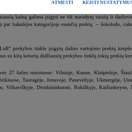
iai, bananai, bulvės.
ATMESTI
KEISTI NUSTATYMU
usią kainą galima įsigyti ne tik nurodytų vaisių ir daržovių
p pat bakalėjos kategorijoje esančių prekių – šokolado, cukr
„Lidl“ prekybos tinkle įsigytų dažno vartojimo prekių krepše
us su kitų keturių didžiausių prekybos tinklų tokių prekių kre
ės 27 šalies miestuose: Vilniuje, Kaune, Klaipėdoje, Šiaul
žeikiuose, Tauragėje, Jonavoje, Panevėžyje, Ukmergėje, Uten
yje, Vilkaviškyje, Druskininkuose, Rokiškyje, Kaišiadoryse,