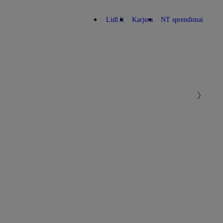
Lidl.lt
Karjera
NT sprendimai