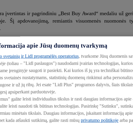
ra įvertintas ir pagrindiniu „Best Buy Award“ medaliu už geri
joje. Šį apdovanojimą, remiantis visuomenės nuomonės ty
.
informacija apie Jūsų duomenų tvarkymą
dalyvių taip pat buvo prašoma nurodyti, kuris prekybos ti
ykį. Lietuvoje dauguma respondentų atsakydami į šį klausimą 
to svetainių ir Lidl programėlės operatorius
, tvarkome Jūsų duomenis sa
lėje (toliau – "Lidl paslaugos") naudodami įvairias technologijas, kuri
iame įrenginyje saugoti ir pasiekti. Kai kurios iš jų yra techniškai būti
ūdų, kaip išleisti mažiau. „Lidl“ parduotuvėse dažnai skelbi
ms svetainės nustatymams, statistinių duomenų rinkimui arba personali
 metų vasaros parduotuvėse galima rasti ir „Geradarių maišeli
ose ir už jų ribų. Jei esate "Lidl Plus" programos dalyvis, šiais tikslai
vės už mažesnę kainą.
esį apsiperkant parduotuvėje.
ymus" galite leisti individualius tikslus ir rasti daugiau informacijos a
ite leisti naudoti tik būtinas technologijas. Pasirinkę "Sutinku", suti
irmiau minėtais tikslais. Daugiau informacijos, įskaitant informaciją a
 bet kada atšaukti sutikimą, galite rasti mūsų
privatumo politikoje
arba p
mas pasirinktų 25 pigiausių dažno vartojimo prekių krepše