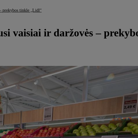
 – prekybos tinkle „Lidl“
si vaisiai ir daržovės – prekyb