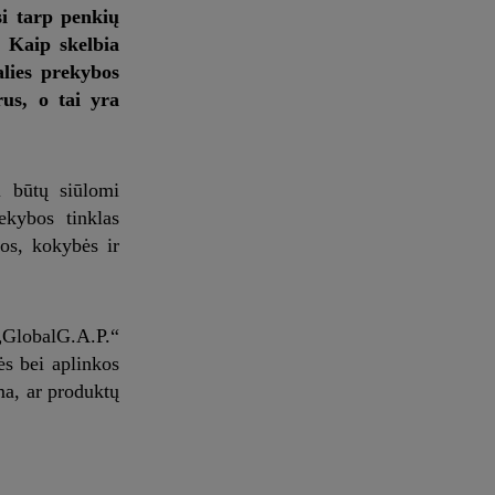
si tarp penkių
. Kaip skelbia
lies prekybos
rus, o tai yra
i būtų siūlomi
ekybos tinklas
gos, kokybės ir
„GlobalG.A.P.“
ės bei aplinkos
ma, ar produktų