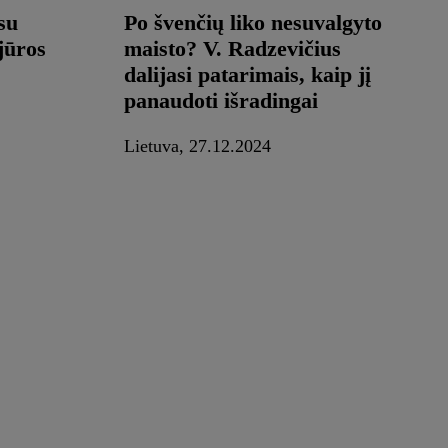
su
Po švenčių liko nesuvalgyto
 jūros
maisto? V. Radzevičius
dalijasi patarimais, kaip jį
panaudoti išradingai
Lietuva, 27.12.2024