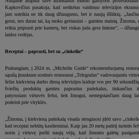
Naujame amplua save atrandantis maisto gamybos profesionalas
Kapkovičius pasakoja, kad netikėtas vaidmuo televizijos ekranu
jam suteikia ne tik daug džiaugsmo, bet ir naujų iššūkių. „Jaučiu
gerai, nes darau tai, ką moku geriausiai – gaminu maistą. Žinoma, 
reikia priprasti prie kamerų, bet viskas juda gera linkme“, – džiaugi
laidos vedėjas.
Receptai – paprasti, bet su „cinkeliu“
Prabangiam, į 2024 m. „Michelin Guide“ rekomenduojamų restor
sąrašą įtrauktam sostinės restoranui „Telegrafas“ vadovaujantis virtu
šefas kiekvieną darbo dieną televizijos laidoje vos per 90 sekundžių
šviežių produktų gamins paprastus patiekalus, tinkančius t
patyrusiam virtuvės šefui, tiek žmogui, nemėgstančiam daug la
praleisti prie viryklės.
„Žinoma, į kiekvieną patiekalą visada stengiuosi įdėti savo „cinkeli
kad receptai nebūtų kasdieniniai. Kaip jau 20 metų patirtį turintis šef
noriu į virtuvę įnešti naujų vėjų, kad žmonės galėtų pasigami