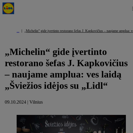
„Michelin“ gide įvertinto restorano šefas J. Kapkovičius – naujame amplua: ve
„Michelin“ gide įvertinto
restorano šefas J. Kapkovičius
– naujame amplua: ves laidą
„Šviežios idėjos su „Lidl“
09.10.2024 | Vilnius