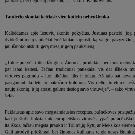
paprastų, bet neprastų patiekalų“, – sako J. Kapkovičius.
Tautiečių skoniai keičiasi: vien kotletų nebeužtenka
Kalbėdamas apie lietuvių skonio pokyčius, Justinas pastebi, jog 
dvidešimt metų tautiečiai ėmė labiau suprasti, ką valgo, pavyzdžiui, 
jau išmoko atskirti gerą mėsą ir gerą paukštieną.
„Tokie pokyčiai itin džiugina. Žinoma, produktai per tuos metus t
pat labai keitėsi. Tačiau tradiciniai patiekalai vis dar išlieka m
virtuvės pagrindu – juo, tikėtina, liks ir toliau. Aš taip pat neven
pasigaminti kotletų ar pakočioti koldūnų. Vis dėlto, turėtume iešk
naujų skonių, ir jų atrasti galime tiesiog savo virtuvėje“, – sako virtu
šefas.
Paklaustas apie savo mėgstamiausius receptus, pašnekovas prisipažįs
kad jo širdis linksta link europietiškos virtuvės, ypač prancūziškos
itališkos, tačiau mėgsta įtraukti ir Tolimųjų Rytų ar Meksikos elemen
Gali atrodyti priešingai, bet žinomas kulinaras teigia nesąs išranku