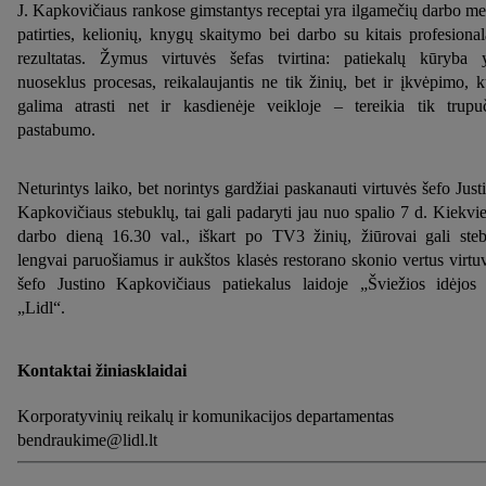
J. Kapkovičiaus rankose gimstantys receptai yra ilgamečių darbo me
laikotarpį ir Jūsų teisę bet kada atšaukti sutikimą, galite rasti
patirties, kelionių, knygų skaitymo bei darbo su kitais profesional
mūsų
privatumo politikoje
arba paspaudus
čia
.
rezultatas. Žymus virtuvės šefas tvirtina: patiekalų kūryba 
nuoseklus procesas, reikalaujantis ne tik žinių, bet ir įkvėpimo, k
galima atrasti net ir kasdienėje veikloje – tereikia tik trupu
pastabumo.
Neturintys laiko, bet norintys gardžiai paskanauti virtuvės šefo Just
Kapkovičiaus stebuklų, tai gali padaryti jau nuo spalio 7 d. Kiekvi
darbo dieną 16.30 val., iškart po TV3 žinių, žiūrovai gali steb
lengvai paruošiamus ir aukštos klasės restorano skonio vertus virtu
šefo Justino Kapkovičiaus patiekalus laidoje „Šviežios idėjos
„Lidl“.
Kontaktai žiniasklaidai
Korporatyvinių reikalų ir komunikacijos departamentas
bendraukime@lidl.lt