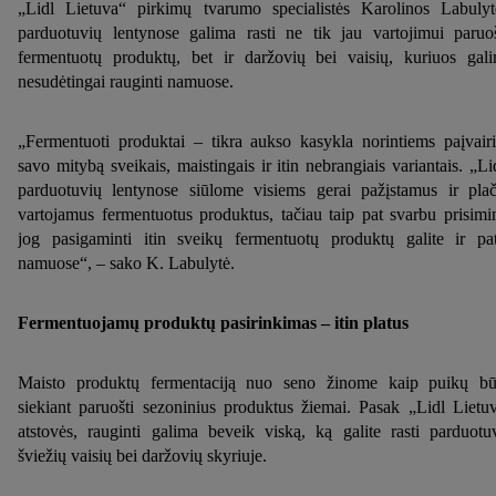
„Lidl Lietuva“ pirkimų tvarumo specialistės Karolinos Labulyt
parduotuvių lentynose galima rasti ne tik jau vartojimui paruo
fermentuotų produktų, bet ir daržovių bei vaisių, kuriuos gal
nesudėtingai rauginti namuose.
„Fermentuoti produktai – tikra aukso kasykla norintiems paįvairi
savo mitybą sveikais, maistingais ir itin nebrangiais variantais. „Li
parduotuvių lentynose siūlome visiems gerai pažįstamus ir plač
vartojamus fermentuotus produktus, tačiau taip pat svarbu prisimin
jog pasigaminti itin sveikų fermentuotų produktų galite ir pa
namuose“, – sako K. Labulytė.
Fermentuojamų produktų pasirinkimas – itin platus
Maisto produktų fermentaciją nuo seno žinome kaip puikų b
siekiant paruošti sezoninius produktus žiemai. Pasak „Lidl Lietu
atstovės, rauginti galima beveik viską, ką galite rasti parduotu
šviežių vaisių bei daržovių skyriuje.