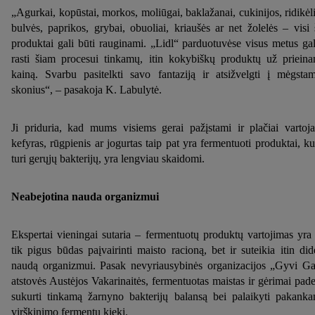
„Agurkai, kopūstai, morkos, moliūgai, baklažanai, cukinijos, ridikėli
bulvės, paprikos, grybai, obuoliai, kriaušės ar net žolelės – visi 
produktai gali būti rauginami. „Lidl“ parduotuvėse visus metus gal
rasti šiam procesui tinkamų, itin kokybiškų produktų už priein
kainą. Svarbu pasitelkti savo fantaziją ir atsižvelgti į mėgsta
skonius“, – pasakoja K. Labulytė.
Ji priduria, kad mums visiems gerai pažįstami ir plačiai vartoj
kefyras, rūgpienis ar jogurtas taip pat yra fermentuoti produktai, ku
turi gerųjų bakterijų, yra lengviau skaidomi.
Neabejotina nauda organizmui
Ekspertai vieningai sutaria – fermentuotų produktų vartojimas yra
tik pigus būdas paįvairinti maisto racioną, bet ir suteikia itin did
naudą organizmui. Pasak nevyriausybinės organizacijos „Gyvi Ga
atstovės Austėjos Vakarinaitės, fermentuotas maistas ir gėrimai pad
sukurti tinkamą žarnyno bakterijų balansą bei palaikyti pakank
virškinimo fermentų kiekį.