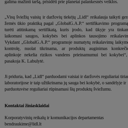
informacijos, įskaitant informaciją apie duomenų saugojimo
galima mažinti taršą, prisidėti prie planetai palankesnės veiklos.
laikotarpį ir Jūsų teisę bet kada atšaukti sutikimą, galite rasti
mūsų
privatumo politikoje
arba paspaudus
čia
.
„Visų šviežių vaisių ir daržovių tiekėjų „Lidl“ reikalauja taikyti ger
žemės ūkio praktiką pagal „GlobalG.A.P.“ sertifikavimo programą
turėti atitinkamą sertifikatą, kuris įrodo, kad ūkyje yra tinka
laikomasi saugos, kokybės bei aplinkos tausojimo reikalavi
Vykdant „GlobalG.A.P.“ programoje numatytų reikalavimų laikym
kontrolę, nuolat tikrinama, ar produktų auginimas konkreči
aplinkoje nekelia rizikos vandens prieinamumui bei kokybei“
pasakoja K. Labulytė.
Ji priduria, kad „Lidl“ parduodami vaisiai ir daržovės reguliariai tiri
laboratorijose ir taip užtikrinama jų sauga bei kokybė, o sandėlyje ir
parduotuvėse reguliariai rūpinamasi šių produktų šviežumu.
Kontaktai žiniasklaidai
Korporatyvinių reikalų ir komunikacijos departamentas
bendraukime@lidl.lt