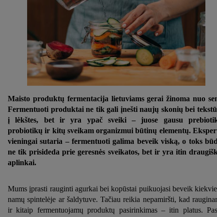
Maisto produktų fermentacija lietuviams gerai žinoma nuo se
Fermentuoti produktai ne tik gali įnešti naujų skonių bei tekst
į lėkštes, bet ir yra ypač sveiki – juose gausu prebioti
probiotikų ir kitų sveikam organizmui būtinų elementų. Eksper
vieningai sutaria – fermentuoti galima beveik viską, o toks bū
ne tik prisideda prie geresnės sveikatos, bet ir yra itin draugiš
aplinkai.
Mums įprasti rauginti agurkai bei kopūstai puikuojasi beveik kiekvi
namų spintelėje ar šaldytuve. Tačiau reikia nepamiršti, kad raugin
ir kitaip fermentuojamų produktų pasirinkimas – itin platus. Pa