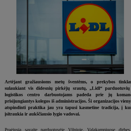
Artėjant gražiausioms metų šventėms, o prekybos tinkla
sulaukiant vis didesnių pirkėjų srautų, „Lidl“ parduotuvių
logistikos centro darbuotojams padeda prie jų koman
prisijungiantys kolegos iš administracijos. Ši organizacijos vien
atspindinti praktika jau yra tapusi kasmetine tradicija, į ku
įsitraukia ir aukščiausio lygio vadovai.
Praėjusią savaitę parduotuvėje Vilniuje, Valakampiuose dirbęs