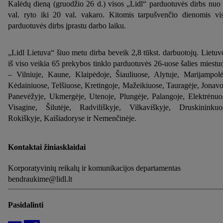
Kalėdų dieną (gruodžio 26 d.) visos „Lidl“ parduotuvės dirbs nuo
mūsų
privatumo politikoje
arba paspaudus
čia
.
val. ryto iki 20 val. vakaro. Kitomis tarpušvenčio dienomis vi
parduotuvės dirbs įprastu darbo laiku.
„Lidl Lietuva“ šiuo metu dirba beveik 2,8 tūkst. darbuotojų. Lietuv
iš viso veikia 65 prekybos tinklo parduotuvės 26-uose šalies miestu
– Vilniuje, Kaune, Klaipėdoje, Šiauliuose, Alytuje, Marijampolė
Kėdainiuose, Telšiuose, Kretingoje, Mažeikiuose, Tauragėje, Jonavo
Panevėžyje, Ukmergėje, Utenoje, Plungėje, Palangoje, Elektrėnuo
Visagine, Šilutėje, Radviliškyje, Vilkaviškyje, Druskininkuo
Rokiškyje, Kaišiadoryse ir Nemenčinėje.
Kontaktai žiniasklaidai
Korporatyvinių reikalų ir komunikacijos departamentas
bendraukime@lidl.lt
Pasidalinti