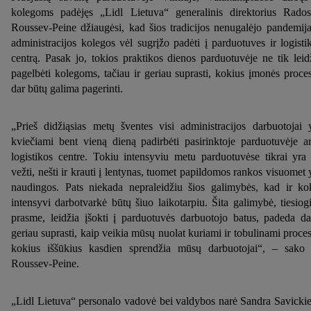
kolegoms padėjęs „Lidl Lietuva“ generalinis direktorius Rados
Roussev-Peine džiaugėsi, kad šios tradicijos nenugalėjo pandemija
administracijos kolegos vėl sugrįžo padėti į parduotuves ir logisti
centrą. Pasak jo, tokios praktikos dienos parduotuvėje ne tik leid
pagelbėti kolegoms, tačiau ir geriau suprasti, kokius įmonės proce
dar būtų galima pagerinti.
„Prieš didžiąsias metų šventes visi administracijos darbuotojai 
kviečiami bent vieną dieną padirbėti pasirinktoje parduotuvėje a
logistikos centre. Tokiu intensyviu metu parduotuvėse tikrai yra
vežti, nešti ir krauti į lentynas, tuomet papildomos rankos visuomet 
naudingos. Pats niekada nepraleidžiu šios galimybės, kad ir ko
intensyvi darbotvarkė būtų šiuo laikotarpiu. Šita galimybė, tiesiog
prasme, leidžia įšokti į parduotuvės darbuotojo batus, padeda d
geriau suprasti, kaip veikia mūsų nuolat kuriami ir tobulinami proces
kokius iššūkius kasdien sprendžia mūsų darbuotojai“, – sako
Roussev-Peine.
„Lidl Lietuva“ personalo vadovė bei valdybos narė Sandra Savicki