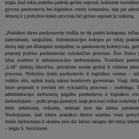
teigia, kad tokia praktika padeda geriau suprasti, kokiomis nuotaiko
gyvena parduotuvių bei logistikos centro komandos, taip pat atkrei
dėmesį ir į prekybos tinklo procesus bei geriau suprasti jų veikimą.
„Praktikos diena parduotuvėje leidžia ne tik padėti kolegoms, tačiau
pabendrauti, susipažinti. Administracijos kolegos po tokių prakti
dienų taip pat džiaugiasi susipažinę su parduotuvių kolektyvais, ger
perpratę įvairius parduotuvėje vykstančius procesus. Šios žinios 
labai svarbios ir administracijos darbuotojams. Norėdami pateisi
„Lidl“ pirkėjų lūkesčius, privalome nuolat gerinti ir vidinius įmo
procesus. Prekybos tinklo parduotuvės ir logistikos centras – m
veiklos ašis, aplink kurią sukasi bendrovės gyvenimas. Visgi, dirb
biure perprasti ir įvertinti ten vykstančių procesus – sudėtinga. 
administracijos darbuotojų pagalba parduotuvių ir logistikos cen
darbuotojams – puiki proga pamatyti, kaip procesai veikia realybėje 
imtis atitinkamų veiksmų, siekiant juos dar labiau patobulin
Neabejojame, kad tokios praktikos dienos suartina visus preky
tinklo darbuotojus ir skatina juos dar labiau stengtis dėl mūsų klient
– teigia S. Savickienė.