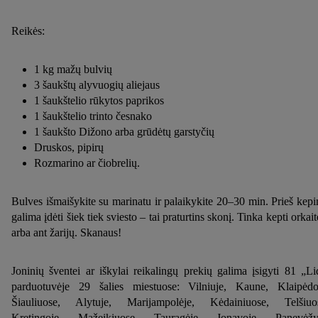
Reikės:
1 kg mažų bulvių
3 šaukštų alyvuogių aliejaus
1 šaukštelio rūkytos paprikos
1 šaukštelio trinto česnako
1 šaukšto Dižono arba grūdėtų garstyčių
Druskos, pipirų
Rozmarino ar čiobrelių.
Bulves išmaišykite su marinatu ir palaikykite 20–30 min. Prieš kep
galima įdėti šiek tiek sviesto – tai praturtins skonį. Tinka kepti orkait
arba ant žarijų. Skanaus!
Joninių šventei ar iškylai reikalingų prekių galima įsigyti 81 „Li
parduotuvėje 29 šalies miestuose: Vilniuje, Kaune, Klaipėdo
Šiauliuose, Alytuje, Marijampolėje, Kėdainiuose, Telšiuo
Kretingoje, Mažeikiuose, Tauragėje, Jonavoje, Panevėžy