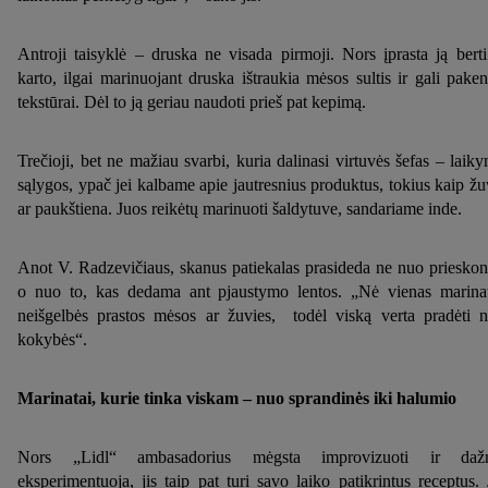
Antroji taisyklė – druska ne visada pirmoji. Nors įprasta ją berti
karto, ilgai marinuojant druska ištraukia mėsos sultis ir gali paken
tekstūrai. Dėl to ją geriau naudoti prieš pat kepimą.
Trečioji, bet ne mažiau svarbi, kuria dalinasi virtuvės šefas – laik
sąlygos, ypač jei kalbame apie jautresnius produktus, tokius kaip žu
ar paukštiena. Juos reikėtų marinuoti šaldytuve, sandariame inde.
Anot V. Radzevičiaus, skanus patiekalas prasideda ne nuo prieskon
o nuo to, kas dedama ant pjaustymo lentos. „Nė vienas marina
neišgelbės prastos mėsos ar žuvies, todėl viską verta pradėti 
kokybės“.
Marinatai, kurie tinka viskam – nuo sprandinės iki halumio
Nors „Lidl“ ambasadorius mėgsta improvizuoti ir dažn
eksperimentuoja, jis taip pat turi savo laiko patikrintus receptus. 