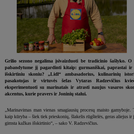
Grilio sezono negalima įsivaizduoti be tradicinio šašlyko. O 
pabandytume jį pagardinti kitaip: gurmaniškai, paprastai ir
išskirtiniu skoniu? „Lidl“ ambasadorius, kulinarinių istor
pasakotojas ir virtuvės šefas Vytaras Radzevičius kvie
eksperimentuoti su marinatais ir atrasti naujus vasaros sko
akcentus, kurie pravers ir Joninių stalui.
„Marinavimas man vienas smagiausių procesų maisto gamyboje. 
kaip kūryba – šiek tiek prieskonių, šlakelis rūgštelės, geras aliejus ir 
gimsta kažkas išskirtinio“, – sako V. Radzevičius.