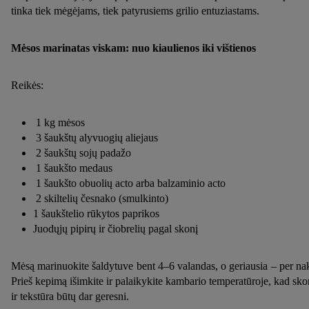
tinka tiek mėgėjams, tiek patyrusiems grilio entuziastams.
Mėsos marinatas viskam: nuo kiaulienos iki vištienos
Reikės:
1 kg mėsos
3 šaukštų alyvuogių aliejaus
2 šaukštų sojų padažo
1 šaukšto medaus
1 šaukšto obuolių acto arba balzaminio acto
2 skiltelių česnako (smulkinto)
1 šaukštelio rūkytos paprikos
Juodųjų pipirų ir čiobrelių pagal skonį
Mėsą marinuokite šaldytuve bent 4–6 valandas, o geriausia – per nak
Prieš kepimą išimkite ir palaikykite kambario temperatūroje, kad sko
ir tekstūra būtų dar geresni.