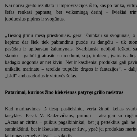
Kai norisi greito rezultato ir improvizacijos iš to, kas po ranka, virtu
šefas renkasi paprastą, bet veiksmingą derinį – šviežiai trin
juoduosius pipirus ir svogūnus.
„Tiesiog įtrinu mėsą prieskoniais, gerai išminkau su svogūnais, o
kepimo dar šiek tiek pabrandinu puode su dangčiu – tik tuo
pasūdau ir apibarstau žalumynais. Svarbiausia nebijoti ieškoti s
skonio – galbūt jį atrasite su medumi, soja, imbieru, įvairiais alieja
kadagio uogomis ar net kiviu. Net ir kasdieniai produktai gali pavir
unikaliu marinatu – tereikia trupučio drąsos ir fantazijos“, – dalij
„Lidl“ ambasadorius ir virtuvės šefas.
Patarimai, kuriuos žino kiekvienas patyręs grilio meistras
Kad marinavimas iš tiesų pasiteisintų, verta žinoti kelias svarb
taisykles. Pasak V. Radzevičiaus, pirmoji – atsargiai su rūgšti
„Actas ar citrina – puikūs pagalbininkai, bet jų perteklius gali ne 
suminkštinti, bet ir išsausinti mėsą ar žuvį, ypač jei produktas marin
laikomas pernelyg ilgai“, – sako jis.