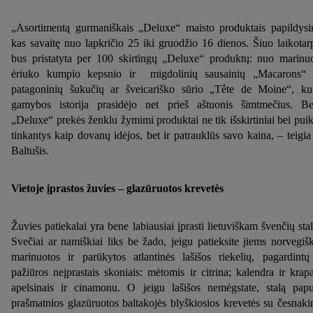
„Asortimentą gurmaniškais „Deluxe“ maisto produktais papildys
kas savaitę nuo lapkričio 25 iki gruodžio 16 dienos. Šiuo laikotar
bus pristatyta per 100 skirtingų „Deluxe“ produktų: nuo marinu
ėriuko kumpio kepsnio ir migdolinių sausainių „Macarons“ 
patagoninių šukučių ar šveicariško sūrio „Tête de Moine“, ku
gamybos istorija prasidėjo net prieš aštuonis šimtmečius. Be
„Deluxe“ prekės ženklu žymimi produktai ne tik išskirtiniai bei puik
tinkantys kaip dovanų idėjos, bet ir patrauklūs savo kaina, – teigia
Baltušis.
Vietoje įprastos žuvies – glazūruotos krevetės
Žuvies patiekalai yra bene labiausiai įprasti lietuviškam švenčių stal
Svečiai ar namiškiai liks be žado, jeigu patieksite jiems norvegiš
marinuotos ir parūkytos atlantinės lašišos riekelių, pagardintų
pažiūros neįprastais skoniais: mėtomis ir citrina; kalendra ir krapa
apelsinais ir cinamonu. O jeigu lašišos nemėgstate, stalą pap
prašmatnios glazūruotos baltakojės blyškiosios krevetės su česnaki