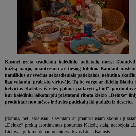
Kasmet greta tradicinių kalėdinių patiekalų norisi išbandyti
kažką naujo, įmantresnio ar tiesiog kitokio. Bandant nustebi
namiškius ar svečius nekasdieniais patiekalais, nebūtina skaičiu
ilgų valandų, praleistų virtuvėje. Tą be vargo ar didelių išlaidų 
ketvirtas Kalėdas iš eilės galima padaryti „Lidl“ parduotuvė
kur kalėdiniu laikotarpiu pristatomi riboto kiekio „Deluxe“ lini
produktai: nuo mėsos ir žuvies patiekalų iki padažų ir desertų.
Įdomus, net labiausiai išlavintam ar įmantriausiam skoniui įtiksian
„Deluxe“ prekių asortimentas praturtins Kalėdų stalą, neabejoja „L
Lietuva“ pirkimų departamento vadovas Linas Baltušis.