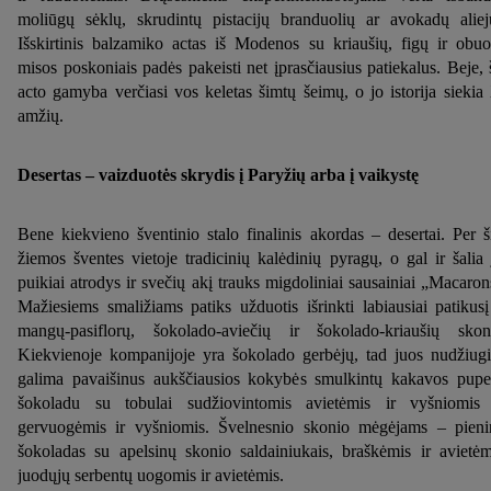
moliūgų sėklų, skrudintų pistacijų branduolių ar avokadų aliej
Išskirtinis balzamiko actas iš Modenos su kriaušių, figų ir obuo
misos poskoniais padės pakeisti net įprasčiausius patiekalus. Beje, 
acto gamyba verčiasi vos keletas šimtų šeimų, o jo istorija siekia
amžių.
Desertas – vaizduotės skrydis į Paryžių arba į vaikystę
Bene kiekvieno šventinio stalo finalinis akordas – desertai. Per š
žiemos šventes vietoje tradicinių kalėdinių pyragų, o gal ir šalia 
puikiai atrodys ir svečių akį trauks migdoliniai sausainiai „Macaron
Mažiesiems smaližiams patiks užduotis išrinkti labiausiai patikusį
mangų-pasiflorų, šokolado-aviečių ir šokolado-kriaušių skon
Kiekvienoje kompanijoje yra šokolado gerbėjų, tad juos nudžiugi
galima pavaišinus aukščiausios kokybės smulkintų kakavos pupe
šokoladu su tobulai sudžiovintomis avietėmis ir vyšniomis
gervuogėmis ir vyšniomis. Švelnesnio skonio mėgėjams – pieni
šokoladas su apelsinų skonio saldainiukais, braškėmis ir avietėm
juodųjų serbentų uogomis ir avietėmis.