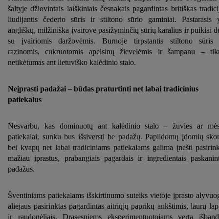
šaltyje džiovintais laiškiniais česnakais pagardintas britiškas tradici
liudijantis čederio sūris ir stiltono sūrio gaminiai. Pastarasis 
angliškų, milžiniška įvairove pasižyminčių sūrių karalius ir puikiai d
su įvairiomis daržovėmis. Burnoje tirpstantis stiltono sūris
razinomis, cukruotomis apelsinų žievelėmis ir šampanu – tik
netikėtumas ant lietuviško kalėdinio stalo.
Neįprasti padažai – būdas praturtinti net labai tradicinius
patiekalus
Nesvarbu, kas dominuotų ant kalėdinio stalo – žuvies ar mė
patiekalai, sunku bus išsiversti be padažų. Papildomų įdomių sko
bei kvapų net labai tradiciniams patiekalams galima įnešti pasirin
mažiau įprastus, prabangiais pagardais ir ingredientais paskanin
padažus.
Šventiniams patiekalams išskirtinumo suteiks vietoje įprasto alyvuo
aliejaus pasirinktas pagardintas aitriųjų paprikų ankštimis, laurų lap
ir raudonėliais. Drąsesniems eksperimentuotojams verta išband