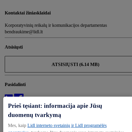
Kontaktai žiniasklaidai
Korporatyvinių reikalų ir komunikacijos departamentas
bendraukime@lidl.lt
Atsisiųsti
ATSISIŲSTI (6.14 MB)
Pasidalinti
Prieš tęsiant: informacija apie Jūsų
KITOS NAUJIENOS
duomenų tvarkymą
Atsisiųsti (1)
Mes, kaip
Lidl interneto svetainių ir Lidl programėlės