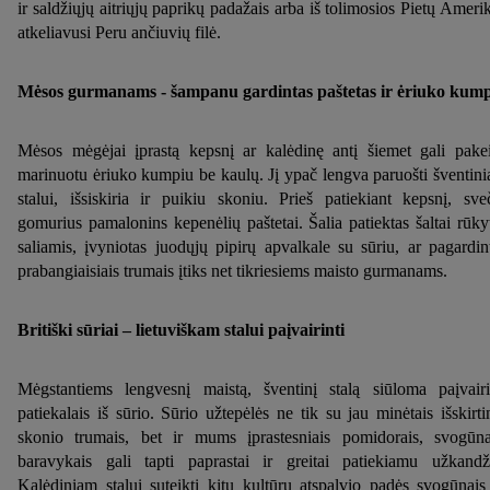
ir saldžiųjų aitriųjų paprikų padažais arba iš tolimosios Pietų Ameri
atkeliavusi Peru ančiuvių filė.
Mėsos gurmanams - šampanu gardintas paštetas ir ėriuko kump
Mėsos mėgėjai įprastą kepsnį ar kalėdinę antį šiemet gali pakei
marinuotu ėriuko kumpiu be kaulų. Jį ypač lengva paruošti šventin
stalui, išsiskiria ir puikiu skoniu. Prieš patiekiant kepsnį, sve
gomurius pamalonins kepenėlių paštetai. Šalia patiektas šaltai rūky
saliamis, įvyniotas juodųjų pipirų apvalkale su sūriu, ar pagardin
prabangiaisiais trumais įtiks net tikriesiems maisto gurmanams.
Britiški sūriai – lietuviškam stalui paįvairinti
Mėgstantiems lengvesnį maistą, šventinį stalą siūloma paįvairi
patiekalais iš sūrio. Sūrio užtepėlės ne tik su jau minėtais išskirti
skonio trumais, bet ir mums įprastesniais pomidorais, svogūna
baravykais gali tapti paprastai ir greitai patiekiamu užkandž
Kalėdiniam stalui suteikti kitų kultūrų atspalvio padės svogūnais