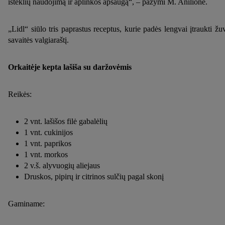
išteklių naudojimą ir aplinkos apsaugą“, – pažymi M. Anilionė.
„Lidl“ siūlo tris paprastus receptus, kurie padės lengvai įtraukti žuv
savaitės valgiaraštį.
Orkaitėje kepta lašiša su daržovėmis
Reikės:
2 vnt. lašišos filė gabalėlių
1 vnt. cukinijos
1 vnt. paprikos
1 vnt. morkos
2 v.š. alyvuogių aliejaus
Druskos, pipirų ir citrinos sulčių pagal skonį
Gaminame: