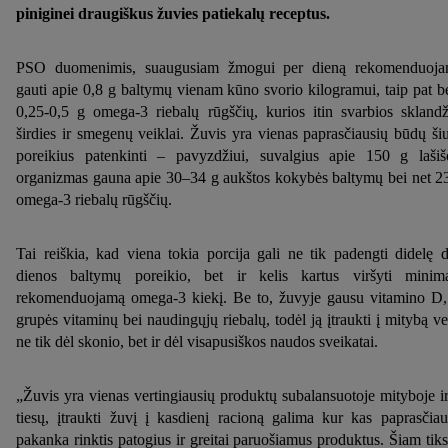
piniginei draugiškus žuvies patiekalų receptus.
PSO duomenimis, suaugusiam žmogui per dieną rekomenduoj
gauti apie 0,8 g baltymų vienam kūno svorio kilogramui, taip pat b
0,25-0,5 g omega-3 riebalų rūgščių, kurios itin svarbios sklandž
širdies ir smegenų veiklai. Žuvis yra vienas paprasčiausių būdų ši
poreikius patenkinti – pavyzdžiui, suvalgius apie 150 g lašiš
organizmas gauna apie 30–34 g aukštos kokybės baltymų bei net 2
omega-3 riebalų rūgščių.
Tai reiškia, kad viena tokia porcija gali ne tik padengti didelę d
dienos baltymų poreikio, bet ir kelis kartus viršyti minim
rekomenduojamą omega-3 kiekį. Be to, žuvyje gausu vitamino D
grupės vitaminų bei naudingųjų riebalų, todėl ją įtraukti į mitybą ve
ne tik dėl skonio, bet ir dėl visapusiškos naudos sveikatai.
„Žuvis yra vienas vertingiausių produktų subalansuotoje mityboje ir
tiesų, įtraukti žuvį į kasdienį racioną galima kur kas paprasčia
pakanka rinktis patogius ir greitai paruošiamus produktus. Šiam tiks