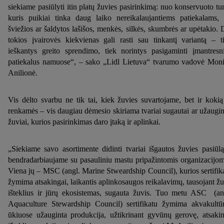
siekiame pasiūlyti itin platų žuvies pasirinkimą: nuo konservuoto tu
kuris puikiai tinka daug laiko nereikalaujantiems patiekalams, 
šviežios ar šaldytos lašišos, menkės, silkės, skumbrės ar upėtakio. 
tokios įvairovės kiekvienas gali rasti sau tinkantį variantą – t
ieškantys greito sprendimo, tiek norintys pasigaminti įmantresn
patiekalus namuose“, – sako „Lidl Lietuva“ tvarumo vadovė Mon
Anilionė.
Vis dėlto svarbu ne tik tai, kiek žuvies suvartojame, bet ir kokią
renkamės – vis daugiau dėmesio skiriama tvariai sugautai ar užaugin
žuviai, kurios pasirinkimas daro įtaką ir aplinkai.
„Siekiame savo asortimente didinti tvariai išgautos žuvies pasiūlą
bendradarbiaujame su pasauliniu mastu pripažintomis organizacijom
Viena jų – MSC (angl. Marine Stweardship Council), kurios sertifik
žymima atsakingai, laikantis aplinkosaugos reikalavimų, tausojant ž
išteklius ir jūrų ekosistemas, sugauta žuvis. Tuo metu ASC (an
Aquaculture Stewardship Council) sertifikatu žymima akvakultū
ūkiuose užauginta produkcija, užtikrinant gyvūnų gerovę, atsaki