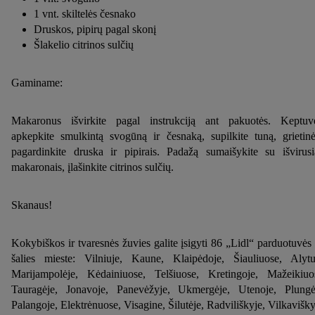
1 vnt. skiltelės česnako
Druskos, pipirų pagal skonį
Šlakelio citrinos sulčių
Gaminame:
Makaronus išvirkite pagal instrukciją ant pakuotės. Keptuv
apkepkite smulkintą svogūną ir česnaką, supilkite tuną, grietinė
pagardinkite druska ir pipirais. Padažą sumaišykite su išvirusi
makaronais, įlašinkite citrinos sulčių.
Skanaus!
Kokybiškos ir tvaresnės žuvies galite įsigyti 86 „Lidl“ parduotuvės
šalies mieste: Vilniuje, Kaune, Klaipėdoje, Šiauliuose, Alytu
Marijampolėje, Kėdainiuose, Telšiuose, Kretingoje, Mažeikiuo
Tauragėje, Jonavoje, Panevėžyje, Ukmergėje, Utenoje, Plungė
Palangoje, Elektrėnuose, Visagine, Šilutėje, Radviliškyje, Vilkavišky