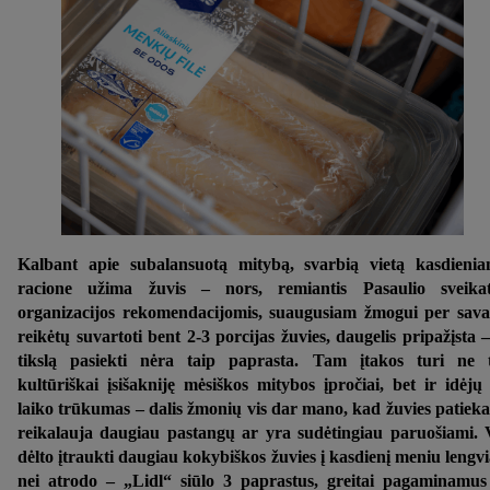
Kalbant apie subalansuotą mitybą, svarbią vietą kasdieni
racione užima žuvis – nors, remiantis Pasaulio sveikat
organizacijos rekomendacijomis, suaugusiam žmogui per sava
reikėtų suvartoti bent 2-3 porcijas žuvies, daugelis pripažįsta –
tikslą pasiekti nėra taip paprasta. Tam įtakos turi ne 
kultūriškai įsišakniję mėsiškos mitybos įpročiai, bet ir idėjų
laiko trūkumas – dalis žmonių vis dar mano, kad žuvies patieka
reikalauja daugiau pastangų ar yra sudėtingiau paruošiami. 
dėlto įtraukti daugiau kokybiškos žuvies į kasdienį meniu lengv
nei atrodo – „Lidl“ siūlo 3 paprastus, greitai pagaminamus