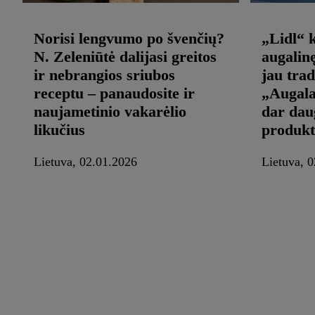
Norisi lengvumo po švenčių?
„Lidl“ k
N. Zeleniūtė dalijasi greitos
augalin
ir nebrangios sriubos
jau trad
receptu – panaudosite ir
„Augala
naujametinio vakarėlio
dar dau
likučius
produk
Lietuva, 02.01.2026
Lietuva, 