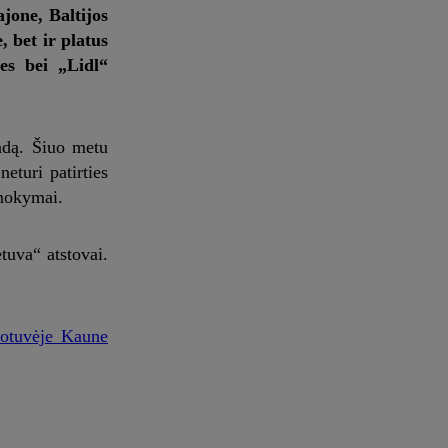
jone, Baltijos
 bet ir platus
es bei „Lidl“
ndą. Šiuo metu
eturi patirties
 mokymai.
tuva“ atstovai.
uotuvėje Kaune