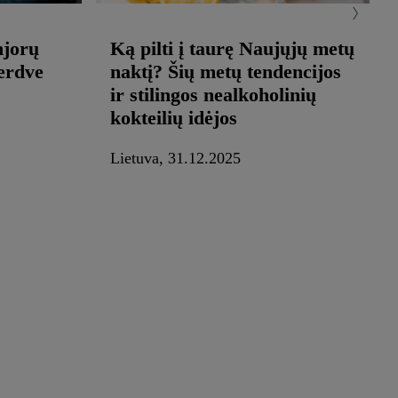
njorų
Ką pilti į taurę Naujųjų metų
erdve
naktį? Šių metų tendencijos
ir stilingos nealkoholinių
kokteilių idėjos
Lietuva, 31.12.2025