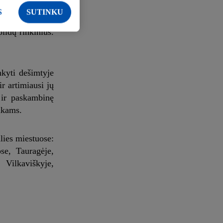
S
SUTINKU
ildų rinkinius.
nkyti dešimtyje
r artimiausi jų
 ir paskambinę
nkams.
lies miestuose:
se, Tauragėje,
 Vilkaviškyje,