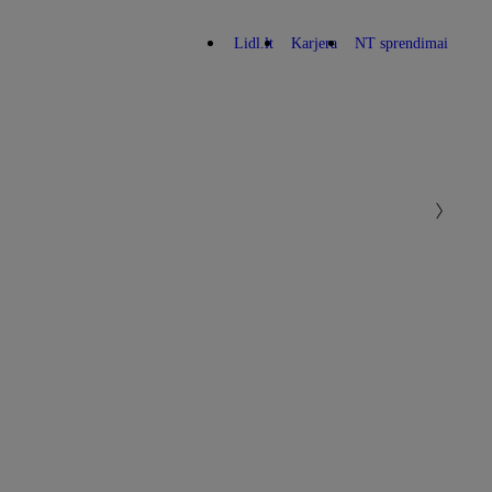
Lidl.lt
Karjera
NT sprendimai