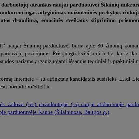
 darbuotojų atrankas naujai parduotuvei Šilainių mikrora
konkurencingas atlyginimas mažmeninės prekybos rinkoje,
atos draudimą, emocinės sveikatos stiprinimo priemon
dl“ naujai Šilainių parduotuvei buria apie 30 žmonių koma
davėjų pozicijoms. Prisijungti kviečiami ir tie, kurie dar n
andos nariams organizuojami išsamūs teoriniai ir praktiniai
ormą internete – su atrinktais kandidatais susisieks „Lidl Lie
esu noriudirbti@lidl.lt.
ės vadovo (-ės) pavaduotojas (-a) naujai atidaromoje pard
oje parduotuvėje Kaune (Šilainiuose, Baltijos g.)
.