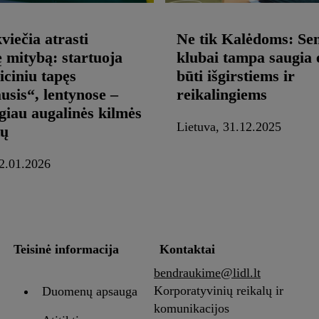
viečia atrasti
Ne tik Kalėdoms: Se
ę mitybą: startuoja
klubai tampa saugia 
iciniu tapęs
būti išgirstiems ir
usis“, lentynose –
reikalingiems
giau augalinės kilmės
Lietuva, 31.12.2025
tų
02.01.2026
Teisinė informacija
Kontaktai
bendraukime@lidl.lt
Korporatyvinių reikalų ir
Duomenų apsauga
komunikacijos