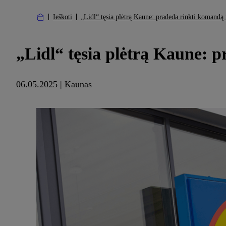
Ieškoti
„Lidl“ tęsia plėtrą Kaune: pradeda rinkti komandą 
„Lidl“ tęsia plėtrą Kaune: 
06.05.2025 | Kaunas