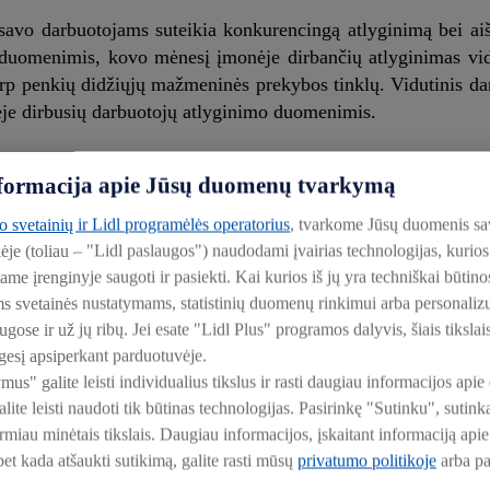
 savo darbuotojams suteikia konkurencingą atlyginimą bei aiš
 duomenimis, kovo mėnesį įmonėje dirbančių atlyginimas vid
tarp penkių didžiųjų mažmeninės prekybos tinklų. Vidutinis d
ėje dirbusių darbuotojų atlyginimo duomenimis.
arbuotojams nuo pat pirmos darbo dienos matyti, kaip jų atl
informacija apie Jūsų duomenų tvarkymą
auptą patirtį, „Lidl Lietuva“ šių finansinių metų, prasidėjus
to svetainių ir Lidl programėlės operatorius
, tvarkome Jūsų duomenis sa
ią galimybę lojaliausiems darbuotojams uždirbti daugiau.
lėje (toliau – "Lidl paslaugos") naudodami įvairias technologijas, kuri
iame įrenginyje saugoti ir pasiekti. Kai kurios iš jų yra techniškai būti
ortelės, už kurias jie gali įsigyti įvairių prekių visose p
ms svetainės nustatymams, statistinių duomenų rinkimui arba personali
ose ir už jų ribų. Jei esate "Lidl Plus" programos dalyvis, šiais tikslai
esį apsiperkant parduotuvėje.
ymus" galite leisti individualius tikslus ir rasti daugiau informacijos a
ite leisti naudoti tik būtinas technologijas. Pasirinkę "Sutinku", suti
irmiau minėtais tikslais. Daugiau informacijos, įskaitant informaciją a
jų sveikatai – visiems komandos nariams, sėkmingai baigus
 bet kada atšaukti sutikimą, galite rasti mūsų
privatumo politikoje
arba p
 draudimą. Jis leidžia padengti gydymo išlaidas, įsigyti ma