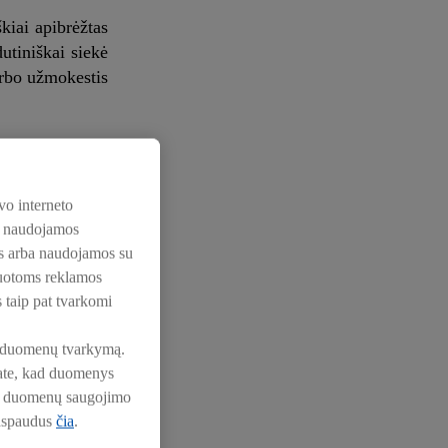
kiai apibrėžtas
utiniškai siekė
arbo užmokestis
ygis keisis per
ių kovo mėnesį,
vo interneto
os naudojamos
nos arba naudojamos su
rekybos tinklo
zuotoms reklamos
s taip pat tvarkomi
pie duomenų tvarkymą.
nkate, kad duomenys
pie duomenų saugojimo
iems bandomąjį
aspaudus
čia
.
isto papildų ir