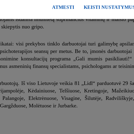
optikos paslaugų išlaidų.
ATMESTI
KEISTI NUSTATYMU
ojams išdalina imunitetą stiprinančius vitaminų ir maisto pap
 skiepytis nuo gripo.
katai: visi prekybos tinklo darbuotojai turi galimybę apsila
sichoterapijos seansų per metus. Be to, įmonės darbuotojai i
nonimine konsultacijų programa „Gali mumis pasikliauti!“
mus asmeninių finansų specialistams, psichologams ar teisini
rbuotojų. Iš viso Lietuvoje veikia 81 „Lidl“ parduotuvė 29 ša
ijampolėje, Kėdainiuose, Telšiuose, Kretingoje, Mažeikiuo
alangoje, Elektrėnuose, Visagine, Šilutėje, Radviliškyje,
Gargžduose, Molėtuose ir Jurbarke.