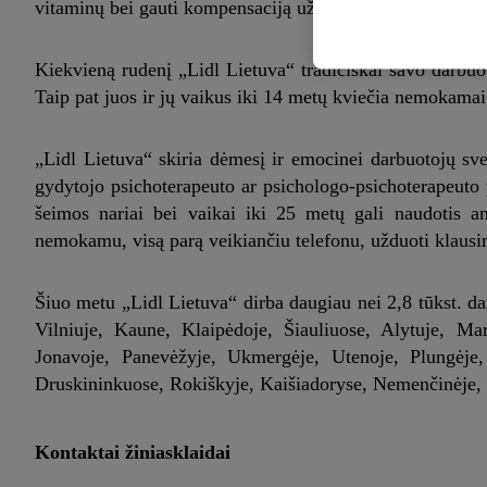
vitaminų bei gauti kompensaciją už dalį odontologijos ir 
Kiekvieną rudenį „Lidl Lietuva“ tradiciškai savo darbuot
Taip pat juos ir jų vaikus iki 14 metų kviečia nemokamai
„Lidl Lietuva“ skiria dėmesį ir emocinei darbuotojų svei
gydytojo psichoterapeuto ar psichologo-psichoterapeuto p
šeimos nariai bei vaikai iki 25 metų gali naudotis a
nemokamu, visą parą veikiančiu telefonu, užduoti klausi
Šiuo metu „Lidl Lietuva“ dirba daugiau nei 2,8 tūkst. da
Vilniuje, Kaune, Klaipėdoje, Šiauliuose, Alytuje, Mar
Jonavoje, Panevėžyje, Ukmergėje, Utenoje, Plungėje, P
Druskininkuose, Rokiškyje, Kaišiadoryse, Nemenčinėje, 
Kontaktai žiniasklaidai