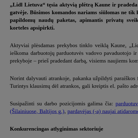
„Lidl Lietuva“ tęsia aktyvią plėtrą Kaune ir pradeda
gatvėje. Būsimos komandos nariams siūlomas ne tik 
papildomų naudų paketas, apimantis privatų sveik
korteles apsipirkti.
Aktyviai plėsdamas prekybos tinklo veiklą Kaune, „Li
ieškoma darbuotojų parduotuvės vadovo pavaduotojo ir par
prekyboje – prieš pradedant darbą, visiems naujiems kom
Norint dalyvauti atrankoje, pakanka užpildyti paraiškos f
Turintys klausimų dėl atrankos, gali kreiptis el. pašto adr
Susipažinti su darbo pozicijomis galima čia:
parduotuv
(Šilainiuose, Baltijos g.)
,
pardavėjas (-a) naujai atidarom
Konkurencingas atlyginimas sektoriuje