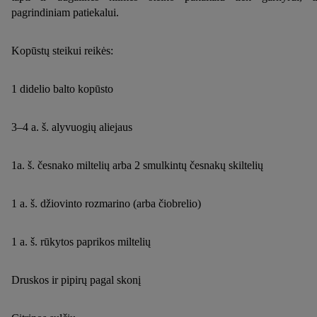
pagrindiniam patiekalui.
Kopūstų steikui reikės:
1 didelio balto kopūsto
3–4 a. š. alyvuogių aliejaus
1a. š. česnako miltelių arba 2 smulkintų česnakų skiltelių
1 a. š. džiovinto rozmarino (arba čiobrelio)
1 a. š. rūkytos paprikos miltelių
Druskos ir pipirų pagal skonį