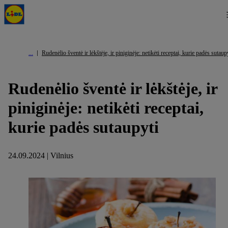
Rudenėlio šventė ir lėkštėje, ir piniginėje: netikėti receptai, kurie padės sutaup
Rudenėlio šventė ir lėkštėje, ir
piniginėje: netikėti receptai,
kurie padės sutaupyti
24.09.2024 | Vilnius