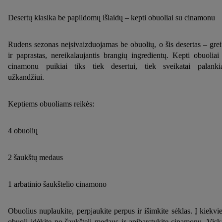
Desertų klasika be papildomų išlaidų – kepti obuoliai su cinamonu
Rudens sezonas neįsivaizduojamas be obuolių, o šis desertas – grei
ir paprastas, nereikalaujantis brangių ingredientų. Kepti obuoliai
cinamonu puikiai tiks tiek desertui, tiek sveikatai palank
užkandžiui.
Keptiems obuoliams reikės:
4 obuolių
2 šaukštų medaus
1 arbatinio šaukštelio cinamono
Obuolius nuplaukite, perpjaukite perpus ir išimkite sėklas. Į kiekvi
obuolį įdėkite po šaukštelį medaus ir apibarstykite cinamonu. Visk