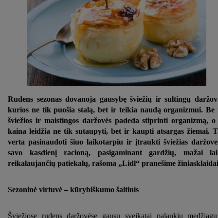
Rudens sezonas dovanoja gausybę šviežių ir sultingų daržov
kurios ne tik puošia stalą, bet ir teikia naudą organizmui. Be 
šviežios ir maistingos daržovės padeda stiprinti organizmą, o
kaina leidžia ne tik sutaupyti, bet ir kaupti atsargas žiemai. 
verta pasinaudoti šiuo laikotarpiu ir įtraukti šviežias daržove
savo kasdienį racioną, pasigaminant gardžių, mažai lai
reikalaujančių patiekalų, rašoma „Lidl“ pranešime žiniasklaidai
Sezoninė virtuvė – kūrybiškumo šaltinis
Šviežiose rudens daržovėse gausu sveikatai palankių medžiag