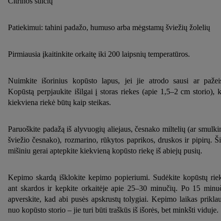
Citrinos sulčių
Patiekimui: tahini padažo, humuso arba mėgstamų šviežių žolelių
Pirmiausia įkaitinkite orkaitę iki 200 laipsnių temperatūros.
Nuimkite išorinius kopūsto lapus, jei jie atrodo sausi ar pažeis
Kopūstą perpjaukite išilgai į storas riekes (apie 1,5–2 cm storio), 
kiekviena riekė būtų kaip steikas.
Paruoškite padažą iš alyvuogių aliejaus, česnako miltelių (ar smulki
šviežio česnako), rozmarino, rūkytos paprikos, druskos ir pipirų. Š
mišiniu gerai aptepkite kiekvieną kopūsto riekę iš abiejų pusių.
Kepimo skardą išklokite kepimo popieriumi. Sudėkite kopūstų rie
ant skardos ir kepkite orkaitėje apie 25–30 minučių. Po 15 minu
apverskite, kad abi pusės apskrustų tolygiai. Kepimo laikas prikla
nuo kopūsto storio – jie turi būti traškūs iš išorės, bet minkšti viduje.