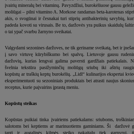
įvairių mineralų bei vitaminų. Pavyzdžiui, burokėliuose gausu geleži
moliūgai – pilni vitamino A. Morkose randamas beta-karotenas stipr
akis, o svogūnai ir česnakai turi stiprių antibakterinių savybių, kur
padeda kovoti su virusais. Be to, daržovės yra puikus skaidulų šaltin
o tai ypač svarbu žarnyno sveikatai.
Valgydami sezonines daržoves, ne tik geriname sveikatą, bet ir įneš
į savo virtuvę kūrybiškumo bei spalvų. Lietuvoje gausu rudeni
daržovių, kurias lengvai galima paversti gardžiais patiekalais. 
švelnia tekstūra pasižyminčių moliūgų sriubų iki aštrių raugi
kopūstų ar traškių keptų burokėlių. „Lidl“ kulinarijos ekspertai kvie
eksperimentuoti su sezoniniais produktais bei atrasti naujus skonius
receptus, kurie paįvairins įprastą meniu.
Kopūstų steikas
Kopūstas puikiai tinka įvairiems patiekalams: sriuboms, troškinia
salotoms bei keptiems ar marinuotiems gaminiams. Ši daržovė g
tapti ir augalinės kilmės steiko pakaitalu tiek garnyrui, t