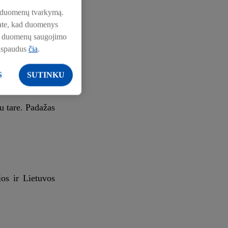
japoniškąjį
pie duomenų tvarkymą.
nkate, kad duomenys
pie duomenų saugojimo
aspaudus
čia
.
 ir iškepti ant
Man skanu ir jų
S
SUTINKU
u tare. Padažas
jos ir Lietuvos