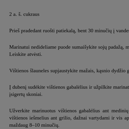
2 a. š. cukraus
Prieš pradedant ruošti patiekalą, bent 30 minučių į vand
Marinatui nedideliame puode sumaišykite sojų padažą, miri
Leiskite atvėsti.
Vištienos šlauneles supjaustykite mažais, kąsnio dydžio ga
Į dubenį sudėkite vištienos gabalėlius ir užpilkite marin
įsigertų skoniai.
Užverkite marinuotus vištienos gabalėlius ant medinių 
vištienos iešmelius ant grilio, dažnai vartydami ir vis 
maždaug 8–10 minučių.