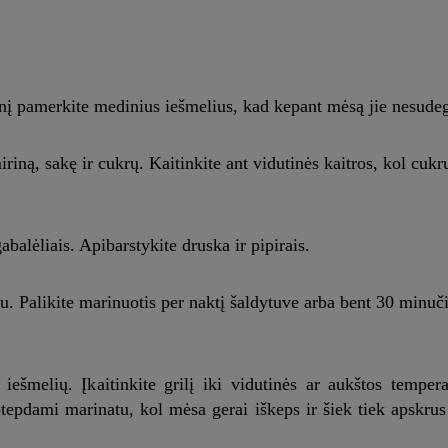
enį pamerkite medinius iešmelius, kad kepant mėsą jie nesudeg
ną, sakę ir cukrų. Kaitinkite ant vidutinės kaitros, kol cukru
balėliais. Apibarstykite druska ir pipirais.
atu. Palikite marinuotis per naktį šaldytuve arba bent 30 minuč
iešmelių. Įkaitinkite grilį iki vidutinės ar aukštos temper
aptepdami marinatu, kol mėsa gerai iškeps ir šiek tiek apskrus