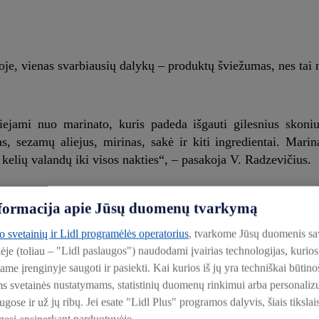
joje, vienas svarbiausių dalykų – produktų šviežumas, nes tai
siejami nuo marinato, kuris padeda išgauti gilesnius skoni
, sezamų aliejus, mirinas, sakė ir kiti ingredientai. Marin
 kelių valandų iki visos nakties“, – pasakoja V. Radzevičius.
ulinaras įvardija anglimi kūrenamą grilį, kuriame ruošiamas mai
informacija apie Jūsų duomenų tvarkymą
to svetainių ir Lidl programėlės operatorius
, tvarkome Jūsų duomenis sa
lėje (toliau – "Lidl paslaugos") naudodami įvairias technologijas, kuri
tūros, kad išoriniai sluoksniai greitai „užsidarytų“, o viduje
iame įrenginyje saugoti ir pasiekti. Kai kurios iš jų yra techniškai būti
, kad išliktų sultingi ir švieži. Per ilgas kepimas gali suard
ms svetainės nustatymams, statistinių duomenų rinkimui arba personali
ose ir už jų ribų. Jei esate "Lidl Plus" programos dalyvis, šiais tikslai