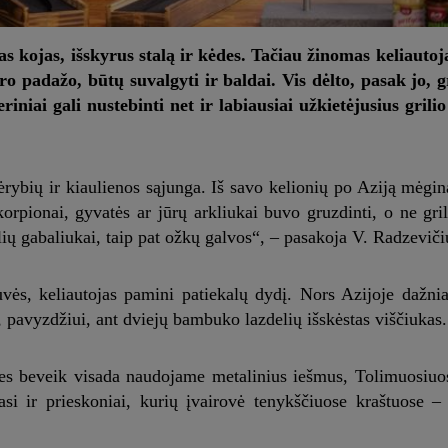
s kojas, išskyrus stalą ir kėdes. Tačiau žinomas keliautoja
o padažo, būtų suvalgyti ir baldai. Vis dėlto, pasak jo, g
iniai gali nustebinti net ir labiausiai užkietėjusius grilio
ėrybių ir kiaulienos sąjunga. Iš savo kelionių po Aziją mėgina
orpionai, gyvatės ar jūrų arkliukai buvo gruzdinti, o ne grili
lių gabaliukai, taip pat ožkų galvos“, – pasakoja V. Radzeviči
vės, keliautojas pamini patiekalų dydį. Nors Azijoje dažnia
, pavyzdžiui, ant dviejų bambuko lazdelių išskėstas viščiukas.
i mes beveik visada naudojame metalinius iešmus, Tolimuosiu
asi ir prieskoniai, kurių įvairovė tenykščiuose kraštuose 