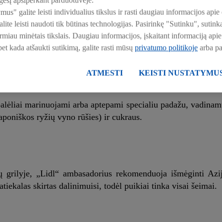
esį apsiperkant parduotuvėje.
bangos“ tarp Lietuvos grilintojų, „Lidl“ ambasadorius išskiria 
ymus" galite leisti individualius tikslus ir rasti daugiau informacijos a
ite leisti naudoti tik būtinas technologijas. Pasirinkę "Sutinku", suti
irmiau minėtais tikslais. Daugiau informacijos, įskaitant informaciją a
 bet kada atšaukti sutikimą, galite rasti mūsų
privatumo politikoje
arba p
reiškia „kepta višta“ – maži vištienos gabalėliai ant iešmelių
inėlės, šlaunelių, kepenų, odos ir kitų vištienos gabalėlių. 
ATMESTI
KEISTI NUSTATYMU
, – šypteli V. Radzevičius.
gabalėliai marinuojami arba aptepami specialiu padažu, vadinam
aponiškos ryžių vyno rūšies) ir cukraus.
tų grilyje, „Lidl“ ambasadorius rekomenduoja išmėginti Azi
atiekalas skirtas dalinimuisi, todėl puikiai tinka visai šeimai.