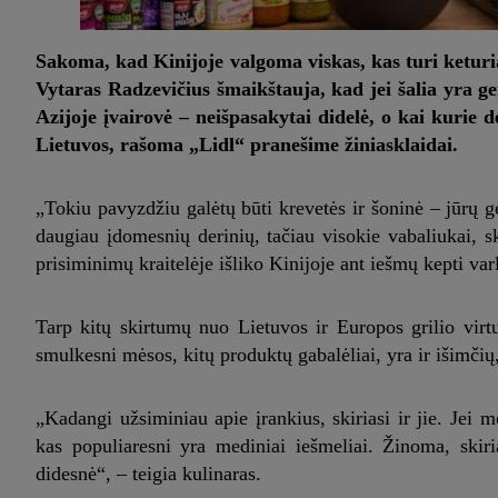
Sakoma, kad Kinijoje valgoma viskas, kas turi keturia
Vytaras Radzevičius šmaikštauja, kad jei šalia yra ger
Azijoje įvairovė – neišpasakytai didelė, o kai kurie der
Lietuvos, rašoma „Lidl“ pranešime žiniasklaidai.
„Tokiu pavyzdžiu galėtų būti krevetės ir šoninė – jūrų g
daugiau įdomesnių derinių, tačiau visokie vabaliukai, sk
prisiminimų kraitelėje išliko Kinijoje ant iešmų kepti var
Tarp kitų skirtumų nuo Lietuvos ir Europos grilio virtu
smulkesni mėsos, kitų produktų gabalėliai, yra ir išimčių
„Kadangi užsiminiau apie įrankius, skiriasi ir jie. Je
kas populiaresni yra mediniai iešmeliai. Žinoma, skiri
didesnė“, – teigia kulinaras.