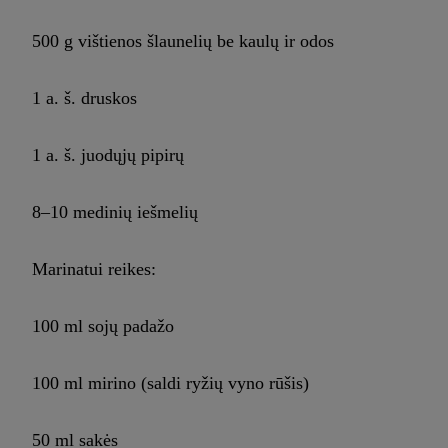
500 g vištienos šlaunelių be kaulų ir odos
1 a. š. druskos
1 a. š. juodųjų pipirų
8–10 medinių iešmelių
Marinatui reikes:
100 ml sojų padažo
100 ml mirino (saldi ryžių vyno rūšis)
50 ml sakės