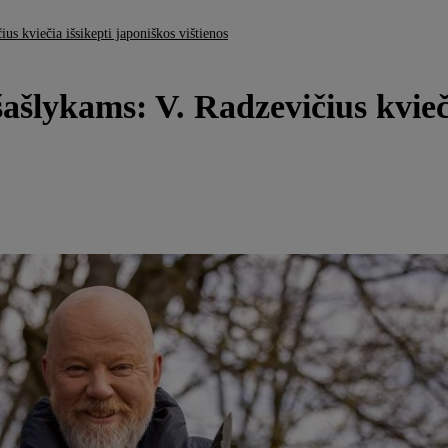
ius kviečia išsikepti japoniškos vištienos
šašlykams: V. Radzevičius kvieč