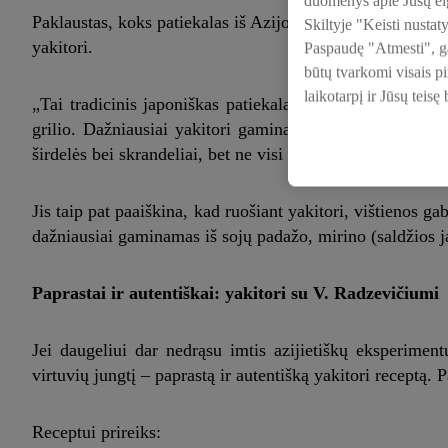
duomenys apie Jūsų elg
Paklaustas, koks patiekalas iš Azijos šiuo metu yra „ant 
Skiltyje "Keisti nustat
yakitori.
Paspaudę "Atmesti", gal
būtų tvarkomi visais p
laikotarpį ir Jūsų teisę
„Tai tradicinis japoniškas patiekalas, kurio pavadinimas 
grilio. Dažniausiai yakitori gaminamas iš vištienos krūt
širdelės bei skrandeliai, bet ne visi išdrįsta to paragauti“
Jis taip pat paaiškina, kad ruošiant yakitori, vištienos 
dažniausiai gaminamas iš sojų padažo, mirino (saldžios j
Paprastai ir autentiškai: yakitori su V. Radzevičiumi
Jei daugeliui dar nedrąsu imtis azijietiškų eksperimen
virtuvių jungtį – paprastą ir autentišką yakitori receptą. P
Receptui prireiks: