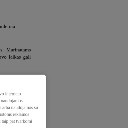
 nulemia
us. Marinatams
avo laikas gali
stas įgyja
vo interneto
os naudojamos
 esančios sultys
nos arba naudojamos su
yti tekstūrą ir
zuotoms reklamos
s taip pat tvarkomi