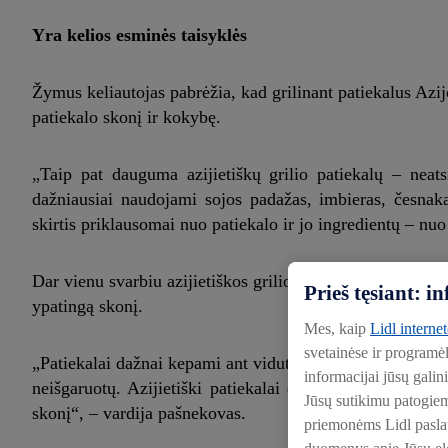
Yra kelios esminės taisyklės
Žymus keliautojas pabrėžia, kad grilinant patiekalus Azi
patiekalo skonį ir kokybę.
„Taip pat dauguma azijietiškų grilio patiekalų – neat
dažniausiai naudojami sojos padažas, imbieras, česnakas
skirtis priklausomai nuo patiekalo ir jo ingredientų – nuo
Dar vienu svarbiu azijietiškos grilio virtuvės atributu k
Prieš tęsiant: 
ypatingą skonį.
Mes, kaip
Lidl interne
svetainėse ir programė
„Patiekalai dažnai kepami ant vidutinės ar aukštos tempera
informacijai jūsų galin
neišgaruotų. Azijietiški patiekalai dažnai kepami trumpai
Jūsų sutikimu patogie
skonį“, – vardija pašnekovas.
priemonėms Lidl paslaug