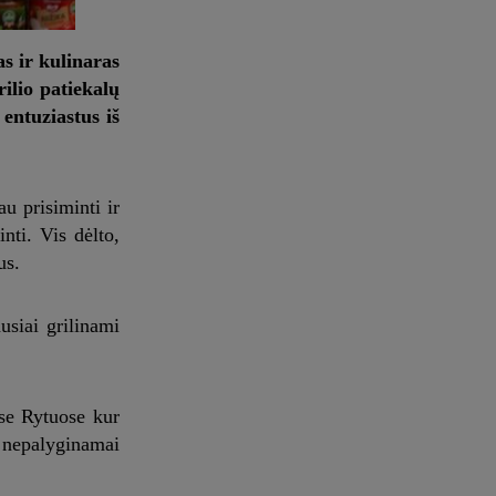
s ir kulinaras
rilio patiekalų
 entuziastus iš
u prisiminti ir
nti. Vis dėlto,
us.
usiai grilinami
ose Rytuose kur
– nepalyginamai