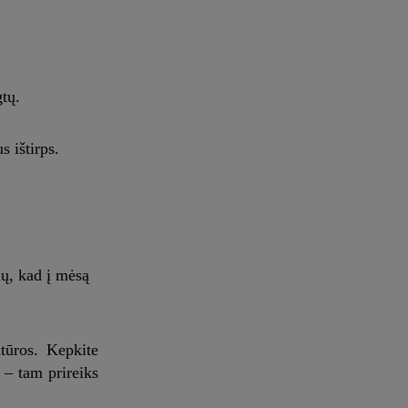
tų.
s ištirps.
ių, kad į mėsą
atūros. Kepkite
 – tam prireiks