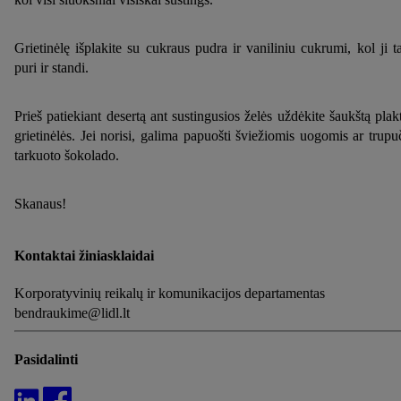
Grietinėlę išplakite su cukraus pudra ir vaniliniu cukrumi, kol ji t
puri ir standi.
Prieš patiekiant desertą ant sustingusios želės uždėkite šaukštą plak
grietinėlės. Jei norisi, galima papuošti šviežiomis uogomis ar trupu
tarkuoto šokolado.
Skanaus!
Kontaktai žiniasklaidai
Korporatyvinių reikalų ir komunikacijos departamentas
bendraukime@lidl.lt
Pasidalinti