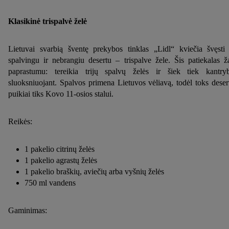
Klasikinė trispalvė želė
Lietuvai svarbią šventę prekybos tinklas „Lidl“ kviečia švęsti
spalvingu ir nebrangiu desertu – trispalve žele. Šis patiekalas ž
paprastumu: tereikia trijų spalvų želės ir šiek tiek kantry
sluoksniuojant. Spalvos primena Lietuvos vėliavą, todėl toks deser
puikiai tiks Kovo 11-osios stalui.
Reikės:
1 pakelio citrinų želės
1 pakelio agrastų želės
1 pakelio braškių, aviečių arba vyšnių želės
750 ml vandens
Gaminimas: