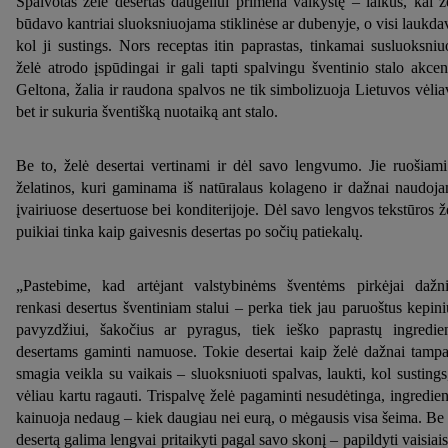
Spalvotas želė desertas daugeliui primena vaikystę – laikus, kai ž
būdavo kantriai sluoksniuojama stiklinėse ar dubenyje, o visi laukda
kol ji sustings. Nors receptas itin paprastas, tinkamai susluoksniu
želė atrodo įspūdingai ir gali tapti spalvingu šventinio stalo akcen
Geltona, žalia ir raudona spalvos ne tik simbolizuoja Lietuvos vėlia
bet ir sukuria šventišką nuotaiką ant stalo.
Be to, želė desertai vertinami ir dėl savo lengvumo. Jie ruošiami
želatinos, kuri gaminama iš natūralaus kolageno ir dažnai naudoj
įvairiuose desertuose bei konditerijoje. Dėl savo lengvos tekstūros ž
puikiai tinka kaip gaivesnis desertas po sočių patiekalų.
„Pastebime, kad artėjant valstybinėms šventėms pirkėjai dažn
renkasi desertus šventiniam stalui – perka tiek jau paruoštus kepini
pavyzdžiui, šakočius ar pyragus, tiek ieško paprastų ingredie
desertams gaminti namuose. Tokie desertai kaip želė dažnai tampa
smagia veikla su vaikais – sluoksniuoti spalvas, laukti, kol sustings
vėliau kartu ragauti. Trispalvę želė pagaminti nesudėtinga, ingredien
kainuoja nedaug – kiek daugiau nei eurą, o mėgausis visa šeima. Be 
desertą galima lengvai pritaikyti pagal savo skonį – papildyti vaisiais