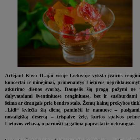
Artėjant Kovo 11-ajai visoje Lietuvoje vyksta įvairūs rengini
koncertai ir minėjimai, primenantys Lietuvos nepriklausomy
atkūrimo dienos svarbą. Daugelis šią progą pažymi ne t
dalyvaudami šventiniuose renginiuose, bet ir susiburdami
šeima ar draugais prie bendro stalo. Žemų kainų prekybos tink
„Lidl“ kviečia šią dieną paminėti ir namuose – pasigami
nostalgišką desertą – trispalvę želę, kurios spalvos prim
Lietuvos vėliavą, o paruošti ją galima paprastai ir nebrangiai.