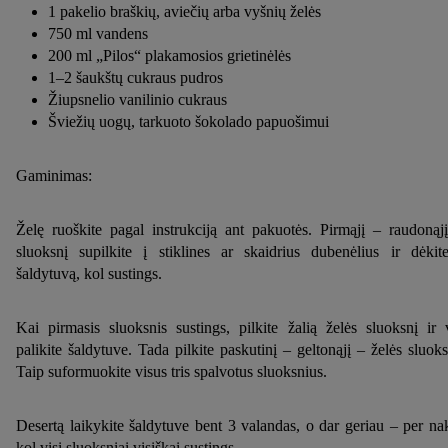
1 pakelio braškių, aviečių arba vyšnių želės
750 ml vandens
200 ml „Pilos“ plakamosios grietinėlės
1–2 šaukštų cukraus pudros
Žiupsnelio vanilinio cukraus
Šviežių uogų, tarkuoto šokolado papuošimui
Gaminimas:
Želę ruoškite pagal instrukciją ant pakuotės. Pirmąjį – raudonąj
sluoksnį supilkite į stiklines ar skaidrius dubenėlius ir dėkit
šaldytuvą, kol sustings.
Kai pirmasis sluoksnis sustings, pilkite žalią želės sluoksnį ir 
palikite šaldytuve. Tada pilkite paskutinį – geltonąjį – želės sluoks
Taip suformuokite visus tris spalvotus sluoksnius.
Desertą laikykite šaldytuve bent 3 valandas, o dar geriau – per nak
kol visi sluoksniai visiškai sustings.