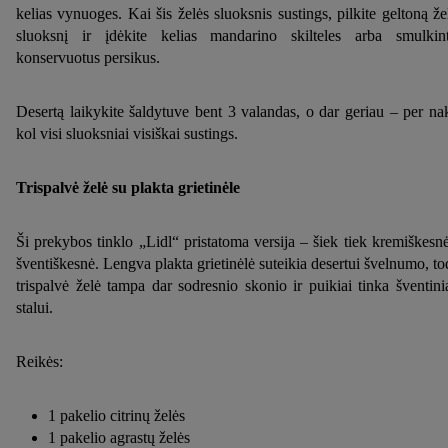
kelias vynuoges. Kai šis želės sluoksnis sustings, pilkite geltoną že
laikotarpį ir Jūsų teisę bet kada atšaukti sutikimą, galite rasti
sluoksnį ir įdėkite kelias mandarino skilteles arba smulkin
mūsų
privatumo politikoje
arba paspaudus
čia
.
konservuotus persikus.
Desertą laikykite šaldytuve bent 3 valandas, o dar geriau – per nak
kol visi sluoksniai visiškai sustings.
Trispalvė želė su plakta grietinėle
Ši prekybos tinklo „Lidl“ pristatoma versija – šiek tiek kremiškesnė
šventiškesnė. Lengva plakta grietinėlė suteikia desertui švelnumo, to
trispalvė želė tampa dar sodresnio skonio ir puikiai tinka šventin
stalui.
Reikės:
1 pakelio citrinų želės
1 pakelio agrastų želės