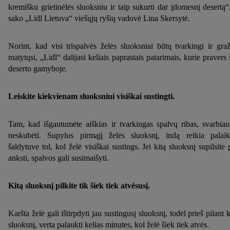
kremišku grietinėlės sluoksniu ir taip sukurti dar įdomesnį desertą“
sako „Lidl Lietuva“ viešųjų ryšių vadovė Lina Skersytė.
Norint, kad visi trispalvės želės sluoksniai būtų tvarkingi ir graž
matytųsi, „Lidl“ dalijasi keliais paprastais patarimais, kurie pravers 
deserto gamyboje.
Leiskite kiekvienam sluoksniui visiškai sustingti.
Tam, kad išgautumėte aiškias ir tvarkingas spalvų ribas, svarbiau
neskubėti. Supylus pirmąjį želės sluoksnį, indą reikia palaik
šaldytuve tol, kol želė visiškai sustings. Jei kitą sluoksnį supilsite 
anksti, spalvos gali susimaišyti.
Kitą sluoksnį pilkite tik šiek tiek atvėsusį.
Karšta želė gali ištirpdyti jau sustingusį sluoksnį, todėl prieš pilant k
sluoksnį, verta palaukti kelias minutes, kol želė šiek tiek atvės.