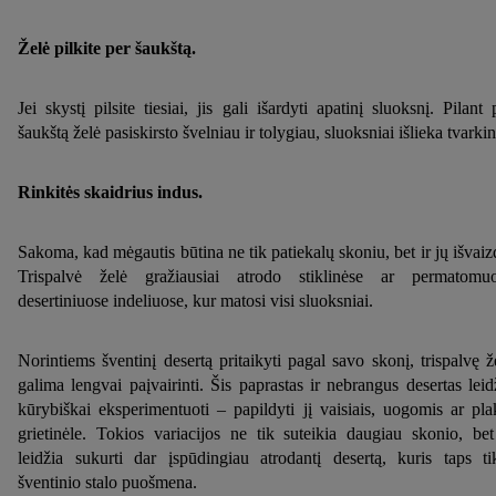
Želė pilkite per šaukštą.
Jei skystį pilsite tiesiai, jis gali išardyti apatinį sluoksnį. Pilant 
šaukštą želė pasiskirsto švelniau ir tolygiau, sluoksniai išlieka tvarkin
Rinkitės skaidrius indus.
Sakoma, kad mėgautis būtina ne tik patiekalų skoniu, bet ir jų išvaiz
Trispalvė želė gražiausiai atrodo stiklinėse ar permatomu
desertiniuose indeliuose, kur matosi visi sluoksniai.
Norintiems šventinį desertą pritaikyti pagal savo skonį, trispalvę ž
galima lengvai paįvairinti. Šis paprastas ir nebrangus desertas leid
kūrybiškai eksperimentuoti – papildyti jį vaisiais, uogomis ar pla
grietinėle. Tokios variacijos ne tik suteikia daugiau skonio, bet
leidžia sukurti dar įspūdingiau atrodantį desertą, kuris taps ti
šventinio stalo puošmena.