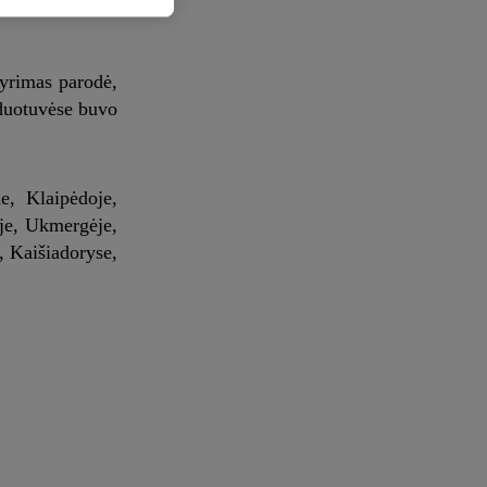
tyrimas parodė,
rduotuvėse buvo
e, Klaipėdoje,
yje, Ukmergėje,
, Kaišiadoryse,