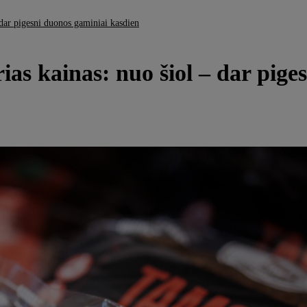
 dar pigesni duonos gaminiai kasdien
rias kainas: nuo šiol – dar pig