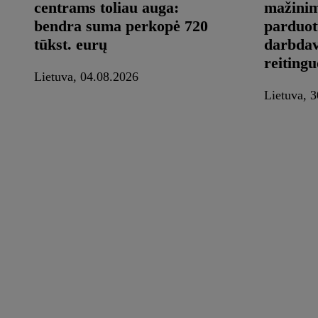
centrams toliau auga:
mažinim
bendra suma perkopė 720
parduot
tūkst. eurų
darbdav
reitingu
Lietuva, 04.08.2026
Lietuva, 