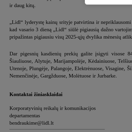
ir daug kitų.
„Lidl“ lyderystę kainų srityje patvirtina ir nepriklauso
kad vasario 3 dieną „Lidl“ siūlė pigiausią dažno vartoji
pripažintas pigiausiu visų 2025-ųjų dvylika mėnesių atli
Dar pigesnių kasdienių prekių galite įsigyti visose 8
Šiauliuose, Alytuje, Marijampolėje, Kėdainiuose, Telši
Utenoje, Plungėje, Palangoje, Elektrėnuose, Visagine, Ši
Nemenčinėje, Gargžduose, Molėtuose ir Jurbarke.
Kontaktai žiniasklaidai
Korporatyvinių reikalų ir komunikacijos
departamentas
bendraukime@lidl.lt