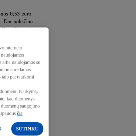
onos 0,53 euro.
ą. Dar anksčiau
užkandžiams ir
vo interneto
timento, o tai
os naudojamos
s.
nos arba naudojamos su
zuotoms reklamos
s taip pat tvarkomi
žinomą vardą ir
 įsidėti būtent
pie duomenų tvarkymą.
nkate, kad duomenys
pie duomenų saugojimo
pirkėjai galėtų
aspaudus
čia
.
idėjo praėjusių
rekėms, kurios
S
SUTINKU
 buitinė chemija