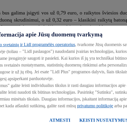
bus galima įsigyti vos už 0,79 euro, o raikytos šviesios du
 duoną skrudinimui, o už 0,32 euro – klasikini raikytą baton
mėsos produktams, bakalėjos prekėms, kavai, saldumynams, 
informacija apie Jūsų duomenų tvarkymą
ali rasti „Lidl“ parduotuvėse.
to svetainių ir Lidl programėlės operatorius
, tvarkome Jūsų duomenis sa
klų produktai „Lidl“ parduotuvėse sudaro didžiąją dalį asor
lėje (toliau – "Lidl paslaugos") naudodami įvairias technologijas, kuri
palaikes akcijas, bet ir reguliariai žemas maisto produktų kaina
iame įrenginyje saugoti ir pasiekti. Kai kurios iš jų yra techniškai būti
ms svetainės nustatymams, statistinių duomenų rinkimui arba personali
ose ir už jų ribų. Jei esate "Lidl Plus" programos dalyvis, šiais tikslai
at auga, nes žmonės vis rečiau linkę permokėti vien tik už 
esį apsiperkant parduotuvėje.
uliari kaina paskatins dar daugiau klientų į savo krepšelius
ymus" galite leisti individualius tikslus ir rasti daugiau informacijos a
ko A. Bubnelis.
ite leisti naudoti tik būtinas technologijas. Pasirinkę "Sutinku", suti
irmiau minėtais tikslais. Daugiau informacijos, įskaitant informaciją a
„Lidl“ veiksmų plano dalis, kuria siekiama užtikrinti, kad 
 bet kada atšaukti sutikimą, galite rasti mūsų
privatumo politikoje
arba p
akcijų ar nuolaidų pasiūlymų. Didysis kainų mažinimas pras
ugiau prekių. Kainas „Lidl“ mažina pirkėjų itin pamėgtoms p
ATMESTI
KEISTI NUSTATYMU
roduktai, kava, sultys, riešutai, bakalėjos ir higienos prekės,