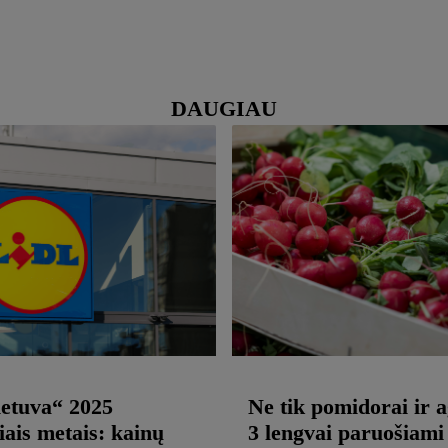
DAUGIAU
ietuva“ 2025
Ne tik pomidorai ir 
iais metais: kainų
3 lengvai paruošiami