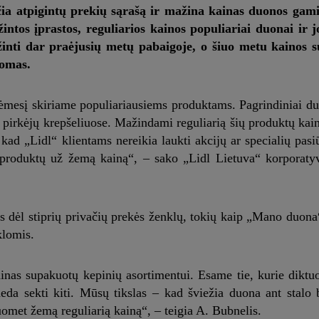
ečia atpigintų prekių sąrašą ir mažina kainas duonos gam
intos įprastos, reguliarios kainos populiariai duonai ir 
žinti dar praėjusių metų pabaigoje, o šiuo metu kainos 
domas.
dėmesį skiriame populiariausiems produktams. Pagrindiniai d
ia pirkėjų krepšeliuose. Mažindami reguliarią šių produktų kai
i, kad „Lidl“ klientams nereikia laukti akcijų ar specialių pas
 produktų už žemą kainą“, – sako „Lidl Lietuva“ korporatyvi
s dėl stiprių privačių prekės ženklų, tokių kaip „Mano duona
klomis.
inas supakuotų kepinių asortimentui. Esame tie, kurie dikt
eda sekti kiti. Mūsų tikslas – kad šviežia duona ant stalo 
omet žemą reguliarią kainą“, – teigia A. Bubnelis.