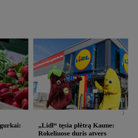
agurkai:
„Lidl“ tęsia plėtrą Kaune:
Rokeliuose duris atvers