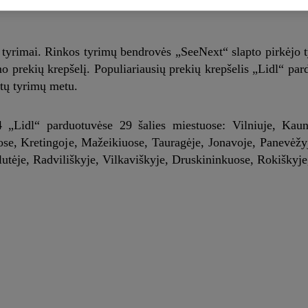
mi tyrimai. Rinkos tyrimų bendrovės „SeeNext“ slapto pirkėjo 
mo prekių krepšelį. Populiariausių prekių krepšelis „Lidl“ pa
ktų tyrimų metu.
4 „Lidl“ parduotuvėse 29 šalies miestuose: Vilniuje, Kaun
uose, Kretingoje, Mažeikiuose, Tauragėje, Jonavoje, Panevėž
lutėje, Radviliškyje, Vilkaviškyje, Druskininkuose, Rokiškyje