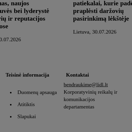
as, naujos
patiekalai, kurie pad
uvės bei lyderystė
praplėsti daržovių
ių ir reputacijos
pasirinkimą lėkštėje
ose
Lietuva, 30.07.2026
30.07.2026
Teisinė informacija
Kontaktai
bendraukime@lidl.lt
Korporatyvinių reikalų ir
Duomenų apsauga
komunikacijos
Atitiktis
departamentas
Slapukai