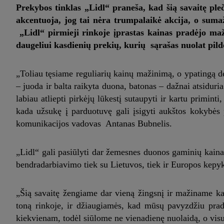
Prekybos tinklas „Lidl“ praneša, kad šią savaitę pl
akcentuoja, jog tai nėra trumpalaikė akcija, o sumaž
„Lidl“ pirmieji rinkoje įprastas kainas pradėjo ma
daugeliui kasdienių prekių, kurių sąrašas nuolat pil
„Toliau tęsiame reguliarių kainų mažinimą, o ypatingą 
– juoda ir balta raikyta duona, batonas – dažnai atsidur
labiau atliepti pirkėjų lūkestį sutaupyti ir kartu primint
kada užsukę į parduotuvę gali įsigyti aukštos kokybės
komunikacijos vadovas Antanas Bubnelis.
„Lidl“ gali pasiūlyti dar žemesnes duonos gaminių kaina
bendradarbiavimo tiek su Lietuvos, tiek ir Europos kepy
„Šią savaitę žengiame dar vieną žingsnį ir mažiname ka
toną rinkoje, ir džiaugiamės, kad mūsų pavyzdžiu prad
kiekvienam, todėl siūlome ne vienadienę nuolaidą, o visu