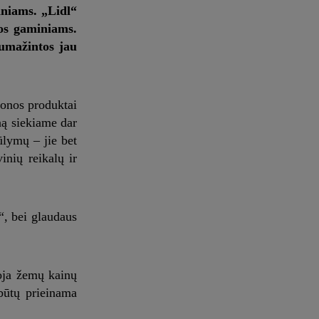
iniams. „Lidl“
jos gaminiams.
sumažintos jau
uonos produktai
ną siekiame dar
iūlymų – jie bet
nių reikalų ir
“, bei glaudaus
uoja žemų kainų
būtų prieinama