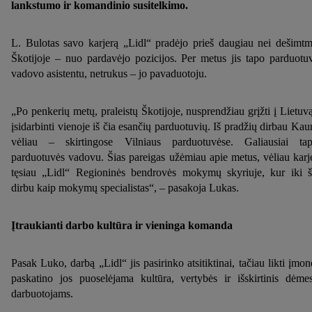
lankstumo ir komandinio susitelkimo.
L. Bulotas savo karjerą „Lidl“ pradėjo prieš daugiau nei dešimtm
Škotijoje – nuo pardavėjo pozicijos. Per metus jis tapo parduotu
vadovo asistentu, netrukus – jo pavaduotoju.
„Po penkerių metų, praleistų Škotijoje, nusprendžiau grįžti į Lietuvą
įsidarbinti vienoje iš čia esančių parduotuvių. Iš pradžių dirbau Kau
vėliau – skirtingose Vilniaus parduotuvėse. Galiausiai ta
parduotuvės vadovu. Šias pareigas užėmiau apie metus, vėliau karj
tęsiau „Lidl“ Regioninės bendrovės mokymų skyriuje, kur iki š
dirbu kaip mokymų specialistas“, – pasakoja Lukas.
Įtraukianti darbo kultūra ir vieninga komanda
Pasak Luko, darbą „Lidl“ jis pasirinko atsitiktinai, tačiau likti įmon
paskatino jos puoselėjama kultūra, vertybės ir išskirtinis dėme
darbuotojams.