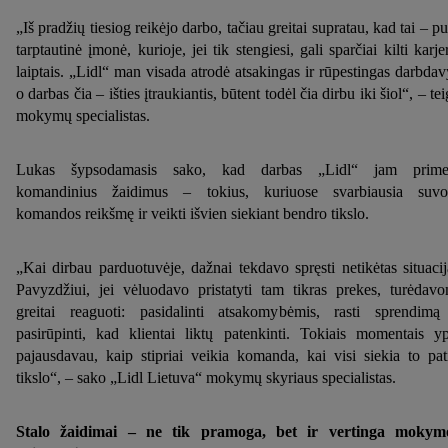
„Iš pradžių tiesiog reikėjo darbo, tačiau greitai supratau, kad tai – pu
tarptautinė įmonė, kurioje, jei tik stengiesi, gali sparčiai kilti karje
laiptais. „Lidl“ man visada atrodė atsakingas ir rūpestingas darbdav
o darbas čia – išties įtraukiantis, būtent todėl čia dirbu iki šiol“, – tei
mokymų specialistas.
Lukas šypsodamasis sako, kad darbas „Lidl“ jam prime
komandinius žaidimus – tokius, kuriuose svarbiausia suvo
komandos reikšmę ir veikti išvien siekiant bendro tikslo.
„Kai dirbau parduotuvėje, dažnai tekdavo spręsti netikėtas situacij
Pavyzdžiui, jei vėluodavo pristatyti tam tikras prekes, turėdav
greitai reaguoti: pasidalinti atsakomybėmis, rasti sprendimą
pasirūpinti, kad klientai liktų patenkinti. Tokiais momentais y
pajausdavau, kaip stipriai veikia komanda, kai visi siekia to pat
tikslo“, – sako „Lidl Lietuva“ mokymų skyriaus specialistas.
Stalo žaidimai – ne tik pramoga, bet ir vertinga mokym