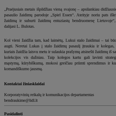
laikotarpį ir Jūsų teisę bet kada atšaukti sutikimą, galite rasti
„Praėjusiais metais išpildžiau vieną svajonę – apsilankiau didžiausi
mūsų
privatumo politikoje
arba paspaudus
čia
.
pasaulio žaidimų parodoje „Spiel Essen“. Ateityje noriu pats išlei
žaidimą ir suburti žaidimų entuziastų bendruomenę Lietuvoje“
dalijasi L. Bulotas.
Kol vieni žaidžia tam, kad laimėtų, Lukui stalo žaidimai – tai bū
augti. Neretai Lukas į stalo žaidimų pasaulį įtraukia ir kolegas,
kuriais žaidžia laisvu metu ir sulaukia prašymų atsinešti žaidimų iš s
kolekcijos vis dažniau. Taip kolegos kartu gali lavinti strateg
mąstymą, kūrybiškumą, mokosi greičiau priimti sprendimus ir ku
komandiškumo jausmą.
Kontaktai žiniasklaidai
Korporatyvinių reikalų ir komunikacijos departamentas
bendraukime@lidl.lt
Pasidalinti