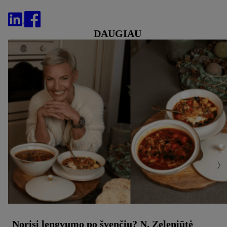
DAUGIAU
Norisi lengvumo po švenčių? N. Zeleniūtė