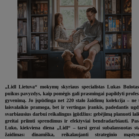
„Lidl Lietuva“ mokymų skyriaus specialistas Lukas Bulota
puikus pavyzdys, kaip pomėgis gali prasmingai papildyti profes
gyvenimą. Jo įspūdinga net 220 stalo žaidimų kolekcija – ne 
laisvalaikio pramoga, bet ir vertingas įrankis, padedantis ugd
svarbiausius darbui reikalingus įgūdžius: gebėjimą planuoti lai
greitai priimti sprendimus ir efektyviai bendradarbiauti. Pa
Luko, kiekviena diena „Lidl“ – tarsi gerai subalansuotas st
žaidimas: dinamiška, reikalaujanti strateginio mąstym